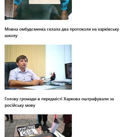
Мовна омбудсменка склала два протоколи на харківську
школу
Голову громади в передмісті Харкова оштрафували за
російську мову