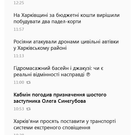
12:25
На Харківщині за бюджетні кошти вирішили
побудувати два падел-корти
11:57
Росіяни атакували дронами цивільні автівки
у Харківському районі
11:13
Гідромасажний басейн і джакузі: чи є
реальні відмінності насправді ℗
11:00
Кабмін погодив призначення шостого
заступника Олега Синєгубова
10:53
Харків'яни просять поставити у транспорті
системи екстреного сповіщення