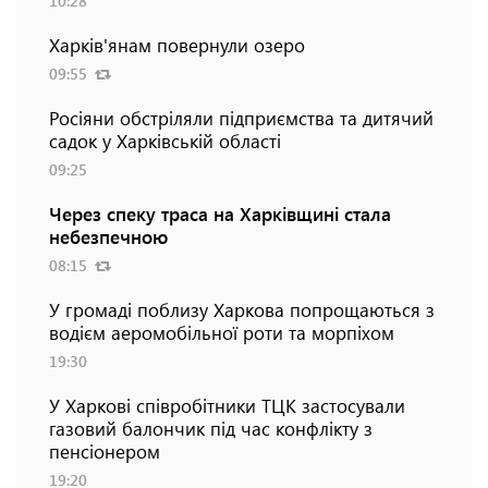
10:28
Харків'янам повернули озеро
09:55
Росіяни обстріляли підприємства та дитячий
садок у Харківській області
09:25
Через спеку траса на Харківщині стала
небезпечною
08:15
У громаді поблизу Харкова попрощаються з
водієм аеромобільної роти та морпіхом
19:30
У Харкові співробітники ТЦК застосували
газовий балончик під час конфлікту з
пенсіонером
19:20