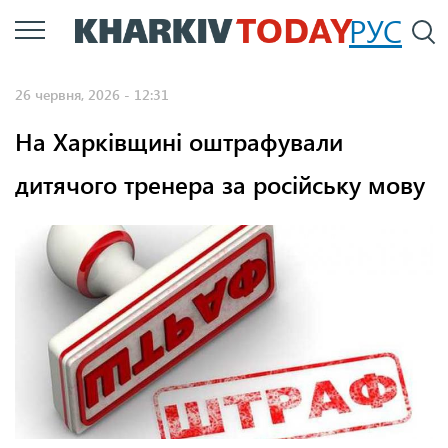
Перейти
РУС
П
до
основного
26 червня, 2026 - 12:31
вмісту
На Харківщині оштрафували
дитячого тренера за російську мову
Источник: antikor.com.ua