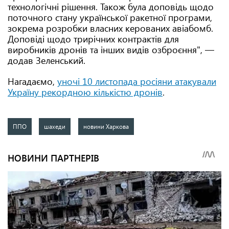
технологічні рішення. Також була доповідь щодо
поточного стану української ракетної програми,
зокрема розробки власних керованих авіабомб.
Доповіді щодо трирічних контрактів для
виробників дронів та інших видів озброєння", —
додав Зеленський.
Нагадаємо,
уночі 10 листопада росіяни атакували
Україну рекордною кількістю дронів
.
ППО
шахеди
новини Харкова