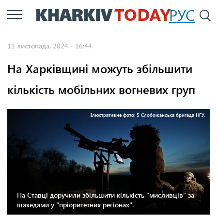
Перейти
РУС
П
до
основного
11 листопада, 2024 - 16:44
вмісту
На Харківщині можуть збільшити
кількість мобільних вогневих груп
Ілюстративне фото: 5 Слобожанська бригада НГУ.
На Ставці доручили збільшити кількість "мисливців" за
шахедами у "пріоритетних регіонах".