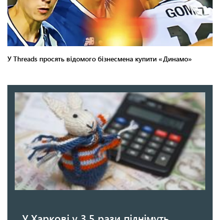
У Харкові у 3,5 рази піднімуть