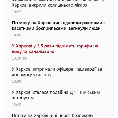
Харкові викрили колишнього лікаря
14:27
По місту на Харківщині вдарили ракетами з
касетними боєприпасами: загинули люди
14:05
У Харкові у 3,5 рази піднімуть тарифи на
воду та каналізацію
13:20
У Харкові затримали офіцера Нацгвардії за
допомогу ухилянту
13:00
У Харкові сталася подвійна ДТП з міським
автобусом
12:42
Потяги на Харківщині через безпекову