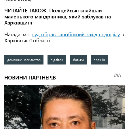
ЧИТАЙТЕ ТАКОЖ:
Поліцейські знайшли
маленького мандрівника, який заблукав на
Харківщині
Нагадаємо,
суд обрав запобіжний захід педофілу
з
Харківської області.
домашнє насильство
підліток
батьки
поліція