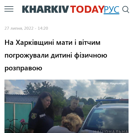
Перейти
РУС
П
до
основного
27 липня, 2022 - 14:20
вмісту
На Харківщині мати і вітчим
погрожували дитині фізичною
розправою
Фото: Нацполіція