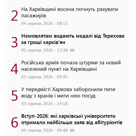
2
На Харківщині восени почнуть рахувати
пасажирів
04 серпня, 2026 - 08:11
3
Немовлятам видають медалі від Терехова
за гроші харків'ян
05 серпня, 2026 - 13:38
4
Російська армія почала штурми за новий
населений пункт на Харківщині
03 серпня, 2026 - 09:45
5
У передмісті Харкова заборонили пити
воду з кранів і мити нею посуд
03 серпня, 2026 - 14:18
6
Вступ-2026: які харківські університети
отримали найбільше заяв від абітурієнтів
04 серпня, 2026 - 09:48