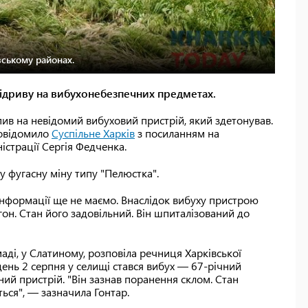
вському районах.
 підриву на вибухонебезпечних предметах.
пив на невідомий вибуховий пристрій, який здетонував.
повідомило
Суспільне Харків
з посиланням на
ністрації Сергія Федченка.
у фугасну міну типу "Пелюстка".
ї інформації ще не маємо. Внаслідок вибуху пристрою
гон. Стан його задовільний. Він шпиталізований до
аді, у Слатиному, розповіла речниця Харківської
вдень 2 серпня у селищі стався вибух — 67-річний
ий пристрій. "Він зазнав поранення склом. Стан
ться", — зазначила Гонтар.