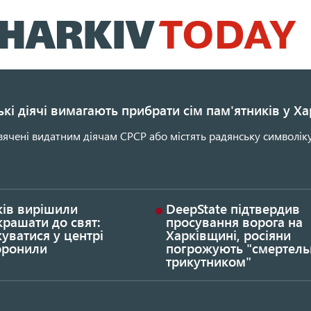
Перейти
до
основного
вмісту
кі діячі вимагають прибрати сім пам'ятників у Ха
ячені видатним діячам СРСР або містять радянську символіку
ків вирішили
DeepState підтвердив
рашати до свят:
просування ворога на
уватися у центрі
Харківщині, росіяни
оронили
погрожують "смертел
трикутником"