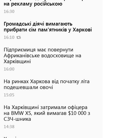
на рекламу російською
16:30
Громадські діячі вимагають
прибрати сім пам'ятників у Харкові
16:10
Підприємиця має повернути
Африканівське водосховище на
Харківщині
16:00
На ринках Харкова від початку літа
подешевшали овочі
15:05
На Харківщині затримали офіцера
на BMW Х5, який вимагав $10 000 з
СЗЧ-шника
14:38