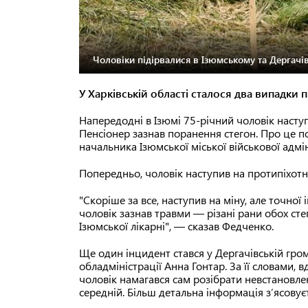
Чоловіки підірвалися в Ізюмському та Дергачі
У Харківській області сталося два випадки
Напередодні в Ізюмі 75-річний чоловік насту
Пенсіонер зазнав поранення стегон. Про це 
начальника Ізюмської міської військової адмі
Попередньо, чоловік наступив на протипіхотн
"Скоріше за все, наступив на міну, але точно
чоловік зазнав травми — різані рани обох сте
Ізюмської лікарні", — сказав Федченко.
Ще один інцидент стався у Дергачівській гром
обладміністрації Анна Гонтар. За її словами, 
чоловік намагався сам розібрати невстановлен
середній. Більш детальна інформація зʼясовує