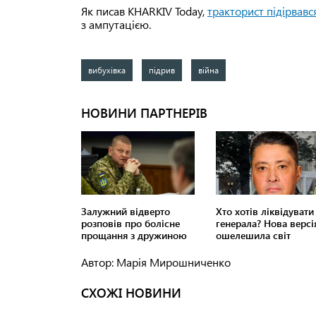
Як писав KHARKIV Today,
тракторист підірвався
з ампутацією.
вибухівка
підрив
війна
Автор: Марія Мирошниченко
СХОЖІ НОВИНИ