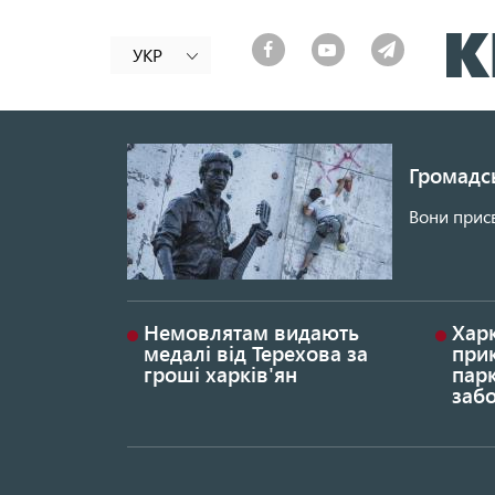
УКР
Громадсь
Вони присв
Немовлятам видають
Хар
медалі від Терехова за
прик
гроші харків'ян
парк
заб