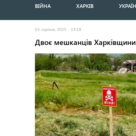
ВІЙНА
ХАРКІВ
УКРАЇ
Основная
навигация
03 серпня, 2025 - 14:18
Двоє мешканців Харківщини 