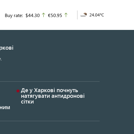
Buy rate:
$44.30
€50.95
24.04°C
up
up
ркові
.
Де у Харкові почнуть
натягувати антидронові
сітки
ьним