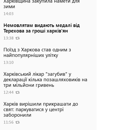
Харківщина закупила намети для
зими
14:03
Немовлятам видають медалі від
Терехова за гроші харків'ян
13:38
Поїзд з Харкова став одним з
найпопулярніших улітку
13:10
Харківський лікар "загубив" у
декларації кілька позашляховиків на
три мільйони гривень
12:44
Харків вирішили прикрашати до
свят: паркуватися у центрі
заборонили
11:56