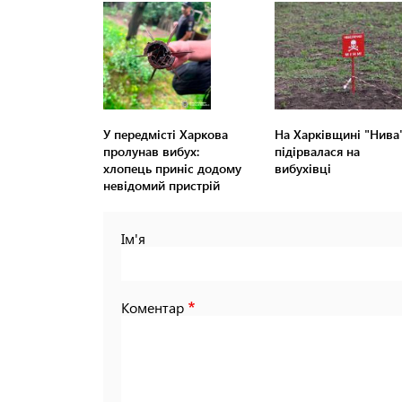
У передмісті Харкова
На Харківщині "Нива
пролунав вибух:
підірвалася на
хлопець приніс додому
вибухівці
невідомий пристрій
Ім'я
Коментар