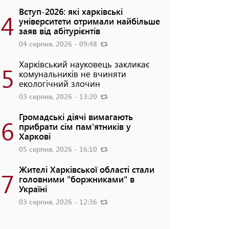
Вступ-2026: які харківські
4
університети отримали найбільше
заяв від абітурієнтів
04 серпня, 2026 - 09:48
Харківський науковець закликає
5
комунальників не вчиняти
екологічний злочин
03 серпня, 2026 - 13:20
Громадські діячі вимагають
6
прибрати сім пам'ятників у
Харкові
05 серпня, 2026 - 16:10
Жителі Харківської області стали
7
головними "боржниками" в
Україні
03 серпня, 2026 - 12:36