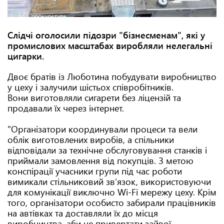
Слідчі оголосили підозри "бізнесменам", які у
промислових масштабах виробляли нелегальні
цигарки.
Двоє братів із Люботина побудувати виробництво
у цеху і залучили шістьох співробітників.
Вони виготовляли сигарети без ліцензій та
продавали їх через інтернет.
"Організатори координували процеси та вели
облік виготовлених виробів, а спільники
відповідали за технічне обслуговування станків і
приймали замовлення від покупців. З метою
конспірації учасники групи під час роботи
вимикали стільниковий зв’язок, використовуючи
для комунікації виключно Wi-Fi мережу цеху. Крім
того, організатори особисто забирали працівників
на автівках та доставляли їх до місця
виробництва, аби не привертати зайвої