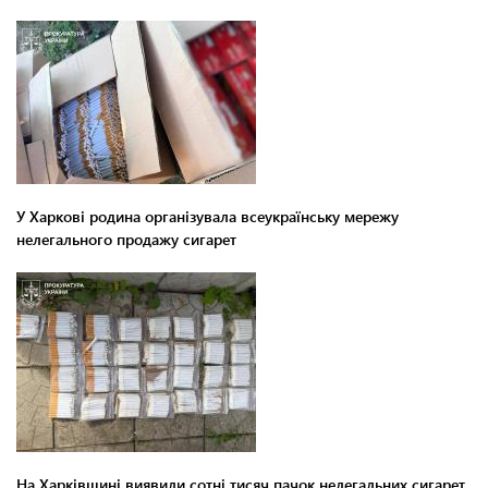
У Харкові родина організувала всеукраїнську мережу
нелегального продажу сигарет
На Харківщині виявили сотні тисяч пачок нелегальних сигарет