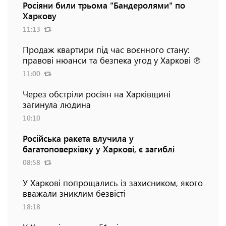
Росіяни били трьома "Бандеролями" по
Харкову
11:13
Продаж квартири під час воєнного стану:
правові нюанси та безпека угод у Харкові ℗
11:00
Через обстріли росіян на Харківщині
загинула людина
10:10
Російська ракета влучила у
багатоповерхівку у Харкові, є загиблі
08:58
У Харкові попрощались із захисником, якого
вважали зниклим безвісті
18:18