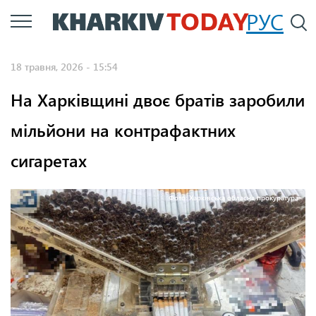
Перейти
РУС
П
до
основного
18 травня, 2026 - 15:54
вмісту
На Харківщині двоє братів заробили
мільйони на контрафактних
сигаретах
Фото: Харківська обласна прокуратура