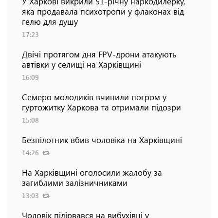
У Харкові викрили 51-річну наркодилерку,
яка продавала психотропи у флаконах від
гелю для душу
17:23
Двічі протягом дня FPV-дрони атакують
автівки у селищі на Харківщині
16:09
Семеро молодиків вчинили погром у
гуртожитку Харкова та отримали підозри
15:08
Безпілотник вбив чоловіка на Харківщині
14:26
На Харківщині оголосили жалобу за
загиблими залізничниками
13:03
Чоловік підірвався на вибухівці у