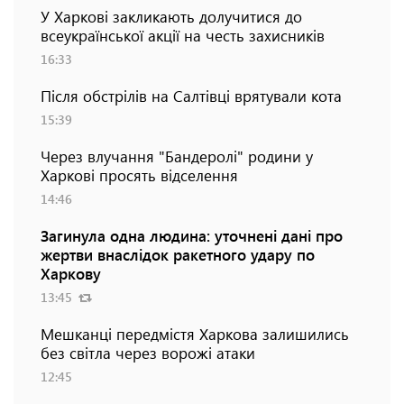
У Харкові закликають долучитися до
всеукраїнської акції на честь захисників
16:33
Після обстрілів на Салтівці врятували кота
15:39
Через влучання "Бандеролі" родини у
Харкові просять відселення
14:46
Загинула одна людина: уточнені дані про
жертви внаслідок ракетного удару по
Харкову
13:45
Мешканці передмістя Харкова залишились
без світла через ворожі атаки
12:45