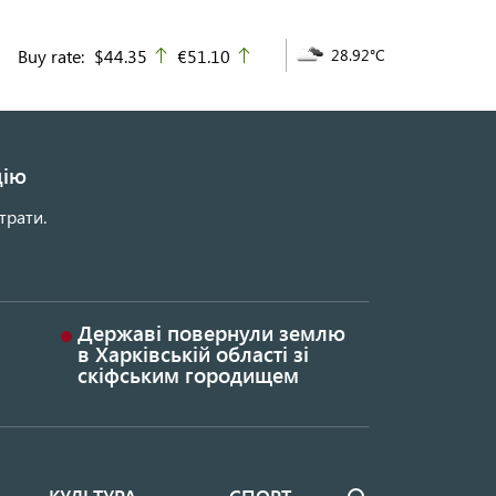
Buy rate:
$44.35
€51.10
28.92°C
up
up
цію
трати.
Державі повернули землю
в Харківській області зі
скіфським городищем