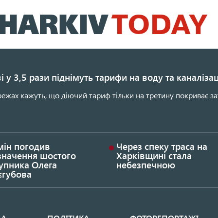
Перейти
до
основного
вмісту
і у 3,5 рази піднімуть тарифи на воду та каналіза
ежах кажуть, що діючий тариф тільки на третину покриває за
мін погодив
Через спеку траса на
значення шостого
Харківщині стала
упника Олега
небезпечною
єгубова