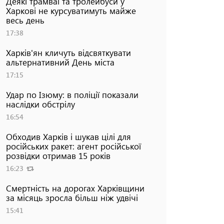
Деякі трамваї та тролейбуси у
Харкові не курсуватимуть майже
весь день
17:38
Харків'ян кличуть відсвяткувати
альтернативний День міста
17:15
Удар по Ізюму: в поліції показали
наслідки обстрілу
16:54
Обходив Харків і шукав цілі для
російських ракет: агент російської
розвідки отримав 15 років
16:23
Смертність на дорогах Харківщини
за місяць зросла більш ніж удвічі
15:41