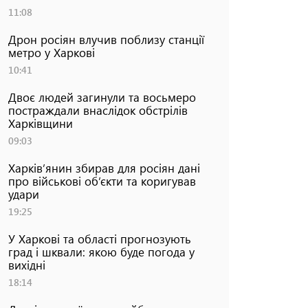
11:08
Дрон росіян влучив поблизу станції
метро у Харкові
10:41
Двоє людей загинули та восьмеро
постраждали внаслідок обстрілів
Харківщини
09:03
Харків’янин збирав для росіян дані
про військові об’єкти та коригував
удари
19:25
У Харкові та області прогнозують
град і шквали: якою буде погода у
вихідні
18:14