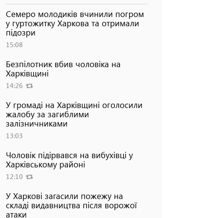
Семеро молодиків вчинили погром
у гуртожитку Харкова та отримали
підозри
15:08
Безпілотник вбив чоловіка на
Харківщині
14:26
У громаді на Харківщині оголосили
жалобу за загиблими
залізничниками
13:03
Чоловік підірвався на вибухівці у
Харківському районі
12:10
У Харкові загасили пожежу на
складі видавництва після ворожої
атаки