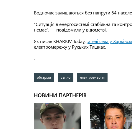
Водночас залишаються без напруги 64 населе
"Ситуація в енергосистемі стабільна та контр
немає", — повідомили у відомстві.
Як писав KHARKIV Today,
;ителі села у Харківс
електромережу у Руських Тишках.
.
обстріли
світло
електроенергія