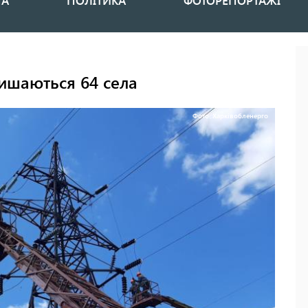
НА
ПОЛІТИКА
ФОТОРЕПОРТАЖІ
лишаються 64 села
Фото: Харківобленерго