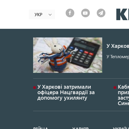
УКР
У Харков
У Тепломер
У Харкові затримали
Каб
офіцера Нацгвардії за
при
допомогу ухилянту
заст
Син