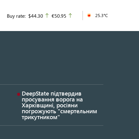
Buy rate:
$44.30
€50.95
25.3°C
up
up
DeepState підтвердив
просування ворога на
Харківщині, росіяни
погрожують "смертельним
трикутником"