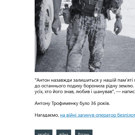
"Антон назавжди залишиться у нашій пам’яті
до останнього подиху боронила рідну землю. 
усіх, хто його знав, любив і шанував", — напис
Антону Трофименку було 36 років.
Нагадаємо,
на війні загинув оператор безпілот
загиблі
війна
Рогань