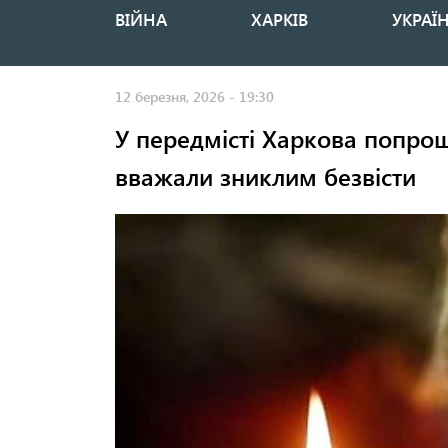
ВІЙНА
ХАРКІВ
УКРАЇ
Основная
навигация
12 березня, 2026 - 19:30
У передмісті Харкова попрощ
вважали зниклим безвісти