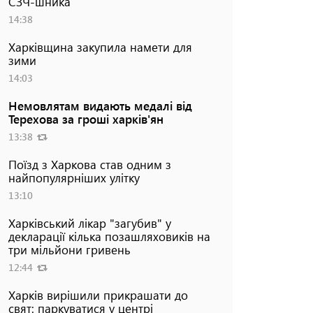
СЗЧ-шника
14:38
Харківщина закупила намети для
зими
14:03
Немовлятам видають медалі від
Терехова за гроші харків'ян
13:38
Поїзд з Харкова став одним з
найпопулярніших улітку
13:10
Харківський лікар "загубив" у
декларації кілька позашляховиків на
три мільйони гривень
12:44
Харків вирішили прикрашати до
свят: паркуватися у центрі