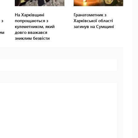
На Харківщині
Гранатометник з
 з
попрощаються з
Харківської області
кулеметником, який
загинув на Сумщині
им
довго вважався
зниклим безвісти