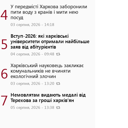
У передмісті Харкова заборонили
4
пити воду з кранів і мити нею
посуд
03 серпня, 2026 - 14:18
Вступ-2026: які харківські
5
університети отримали найбільше
заяв від абітурієнтів
04 серпня, 2026 - 09:48
Харківський науковець закликає
6
комунальників не вчиняти
екологічний злочин
03 серпня, 2026 - 13:20
7
Немовлятам видають медалі від
Терехова за гроші харків'ян
05 серпня, 2026 - 13:38