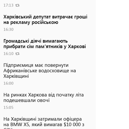
17:13
Харківський депутат витрачає гроші
на рекламу російською
16:30
Громадські діячі вимагають
прибрати сім пам'ятників у Харкові
16:10
Підприємиця має повернути
Африканівське водосховище на
Харківщині
16:00
На ринках Харкова від початку літа
подешевшали овочі
15:05
На Харківщині затримали офіцера
на BMW Х5, який вимагав $10 000 з