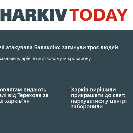
Перейти
до
основного
вмісту
ічі атакувала Балаклію: загинули троє людей
завдали ударів по житловому мікрорайону.
овлятам видають
Харків вирішили
лі від Терехова за
прикрашати до свят:
і харків'ян
паркуватися у центрі
заборонили