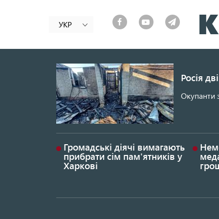
УКР
Росія дв
Окупанти 
Громадські діячі вимагають
Нем
прибрати сім пам'ятників у
меда
Харкові
грош