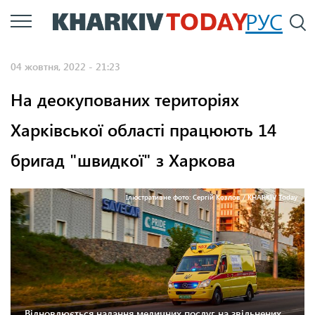
Перейти
РУС
П
до
основного
04 жовтня, 2022 - 21:23
вмісту
На деокупованих територіях
Харківської області працюють 14
бригад "швидкої" з Харкова
Ілюстративне фото: Сергій Козлов / KHARKIV Today
Відновлюється надання медичних послуг на звільнених