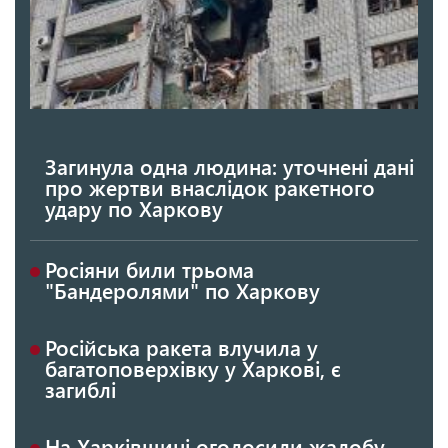
Загинула одна людина: уточнені дані
про жертви внаслідок ракетного
удару по Харкову
Росіяни били трьома
"Бандеролями" по Харкову
Російська ракета влучила у
багатоповерхівку у Харкові, є
загиблі
На Харківщині оголосили жалобу