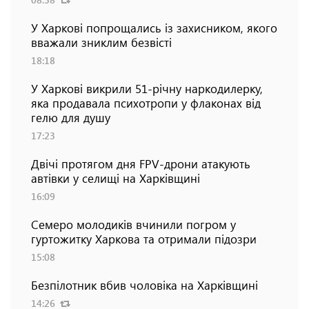
У Харкові попрощались із захисником, якого
вважали зниклим безвісті
18:18
У Харкові викрили 51-річну наркодилерку,
яка продавала психотропи у флаконах від
гелю для душу
17:23
Двічі протягом дня FPV-дрони атакують
автівки у селищі на Харківщині
16:09
Семеро молодиків вчинили погром у
гуртожитку Харкова та отримали підозри
15:08
Безпілотник вбив чоловіка на Харківщині
14:26