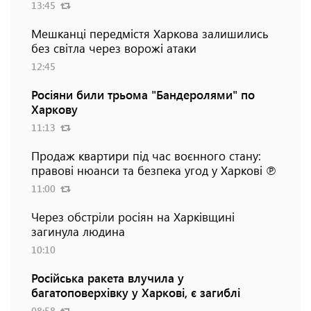
13:45
Мешканці передмістя Харкова залишились
без світла через ворожі атаки
12:45
Росіяни били трьома "Бандеролями" по
Харкову
11:13
Продаж квартири під час воєнного стану:
правові нюанси та безпека угод у Харкові ℗
11:00
Через обстріли росіян на Харківщині
загинула людина
10:10
Російська ракета влучила у
багатоповерхівку у Харкові, є загиблі
08:58