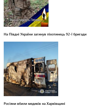
На Півдні України загинув піхотинець 92-ї бригади
Росіяни вбили медиків на Харківщині