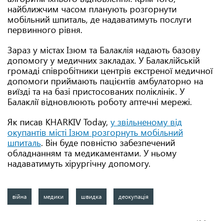
найближчим часом планують розгорнути
мобільний шпиталь, де надаватимуть послуги
первинного рівня.
Зараз у містах Ізюм та Балаклія надають базову
допомогу у медичних закладах. У Балаклійській
громаді співробітники центрів екстреної медичної
допомоги приймають пацієнтів амбулаторно на
виїзді та на базі пристосованих поліклінік. У
Балаклії відновлюють роботу аптечні мережі.
Як писав KHARKIV Today,
у звільненому від
окупантів місті Ізюм розгорнуть мобільний
шпиталь
. Він буде повністю забезпечений
обладнанням та медикаментами. У ньому
надаватимуть хірургічну допомогу.
війна
медики
швидка
деокупація