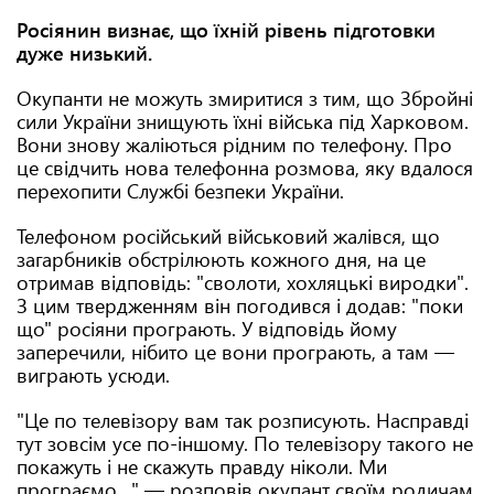
Росіянин визнає, що їхній рівень підготовки
дуже низький.
Окупанти не можуть змиритися з тим, що Збройні
сили України знищують їхні війська під Харковом.
Вони знову жаліються рідним по телефону. Про
це свідчить нова телефонна розмова, яку вдалося
перехопити Службі безпеки України.
Телефоном російський військовий жалівся, що
загарбників обстрілюють кожного дня, на це
отримав відповідь: "сволоти, хохляцькі виродки".
З цим твердженням він погодився і додав: "поки
що" росіяни програють. У відповідь йому
заперечили, нібито це вони програють, а там —
виграють усюди.
"Це по телевізору вам так розписують. Насправді
тут зовсім усе по-іншому. По телевізору такого не
покажуть і не скажуть правду ніколи. Ми
програємо…" — розповів окупант своїм родичам