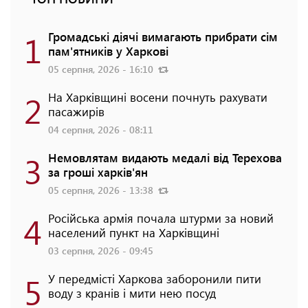
1
Громадські діячі вимагають прибрати сім
пам'ятників у Харкові
05 серпня, 2026 - 16:10
2
На Харківщині восени почнуть рахувати
пасажирів
04 серпня, 2026 - 08:11
3
Немовлятам видають медалі від Терехова
за гроші харків'ян
05 серпня, 2026 - 13:38
4
Російська армія почала штурми за новий
населений пункт на Харківщині
03 серпня, 2026 - 09:45
5
У передмісті Харкова заборонили пити
воду з кранів і мити нею посуд