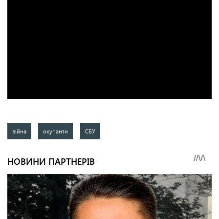
війна
окупанти
СБУ