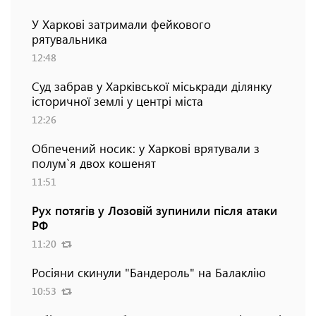
У Харкові затримали фейкового
рятувальника
12:48
Суд забрав у Харківської міськради ділянку
історичної землі у центрі міста
12:26
Обпечений носик: у Харкові врятували з
полум`я двох кошенят
11:51
Рух потягів у Лозовій зупинили після атаки
РФ
11:20
Росіяни скинули "Бандероль" на Балаклію
10:53