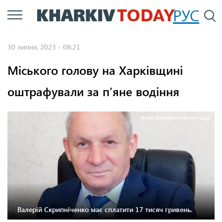
Перейти
РУС
П
до
основного
30 липня, 2023 - 08:21
вмісту
Міського голову на Харківщині
оштрафували за п’яне водіння
Фото: Валківська міська рада
Валерій Скрипніченко має сплатити 17 тисяч гривень.