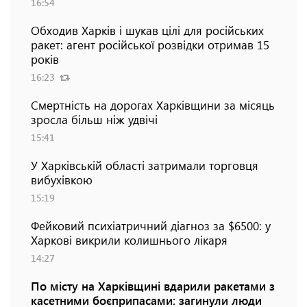
16:54
Обходив Харків і шукав цілі для російських
ракет: агент російської розвідки отримав 15
років
16:23
Смертність на дорогах Харківщини за місяць
зросла більш ніж удвічі
15:41
У Харківській області затримали торговця
вибухівкою
15:19
Фейковий психіатричний діагноз за $6500: у
Харкові викрили колишнього лікаря
14:27
По місту на Харківщині вдарили ракетами з
касетними боєприпасами: загинули люди