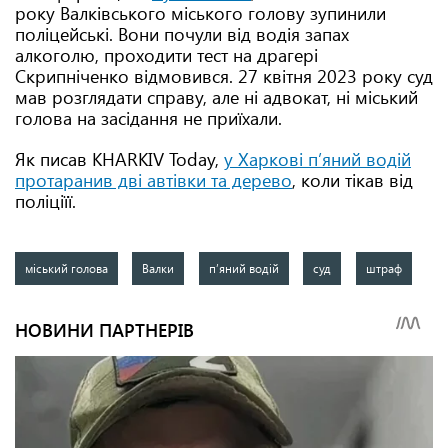
року Валківського міського голову зупинили
поліцейські. Вони почули від водія запах
алкоголю, проходити тест на драгері
Скрипніченко відмовився. 27 квітня 2023 року суд
мав розглядати справу, але ні адвокат, ні міський
голова на засідання не приїхали.
Як писав KHARKIV Today,
у Харкові п’яний водій
протаранив дві автівки та дерево
, коли тікав від
поліціїї.
міський голова
Валки
п’яний водій
суд
штраф