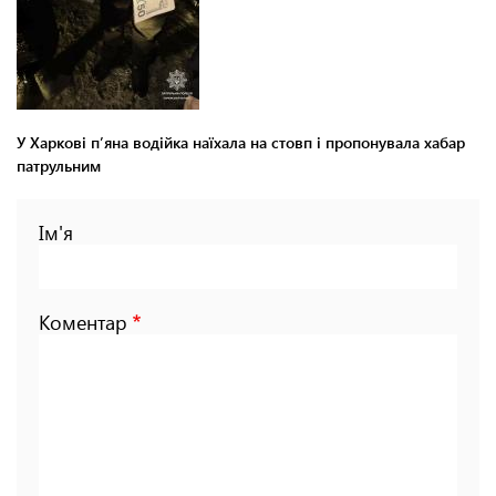
У Харкові п’яна водійка наїхала на стовп і пропонувала хабар
патрульним
Ім'я
Коментар