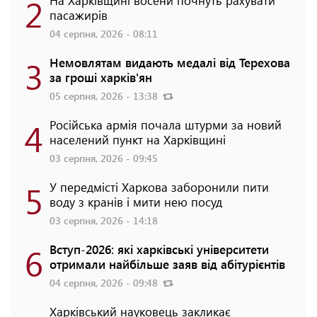
2
На Харківщині восени почнуть рахувати
пасажирів
04 серпня, 2026 - 08:11
3
Немовлятам видають медалі від Терехова
за гроші харків'ян
05 серпня, 2026 - 13:38
4
Російська армія почала штурми за новий
населений пункт на Харківщині
03 серпня, 2026 - 09:45
5
У передмісті Харкова заборонили пити
воду з кранів і мити нею посуд
03 серпня, 2026 - 14:18
6
Вступ-2026: які харківські університети
отримали найбільше заяв від абітурієнтів
04 серпня, 2026 - 09:48
Харківський науковець закликає