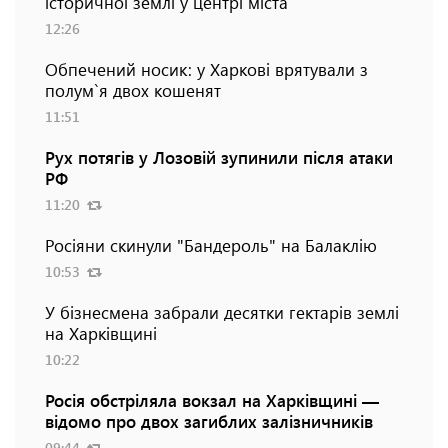
історичної землі у центрі міста
12:26
Обпечений носик: у Харкові врятували з
полум`я двох кошенят
11:51
Рух потягів у Лозовій зупинили після атаки
РФ
11:20
Росіяни скинули "Бандероль" на Балаклію
10:53
У бізнесмена забрали десятки гектарів землі
на Харківщині
10:22
Росія обстріляла вокзал на Харківщині —
відомо про двох загиблих залізничників
09:44