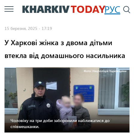
Перейти
РУС
П
до
основного
15 березня, 2025 - 17:19
вмісту
У Харкові жінка з двома дітьми
втекла від домашнього насильника
Фото: Нацполіція Харківщини
Чоловіку на три доби заборонили наближатися до
співмешканки.