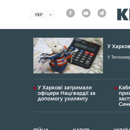
УКР
У Харков
У Тепломер
У Харкові затримали
Каб
офіцера Нацгвардії за
при
допомогу ухилянту
заст
Син