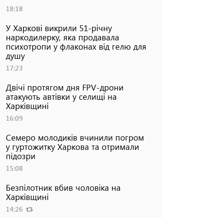
18:18
У Харкові викрили 51-річну
наркодилерку, яка продавала
психотропи у флаконах від гелю для
душу
17:23
Двічі протягом дня FPV-дрони
атакують автівки у селищі на
Харківщині
16:09
Семеро молодиків вчинили погром
у гуртожитку Харкова та отримали
підозри
15:08
Безпілотник вбив чоловіка на
Харківщині
14:26