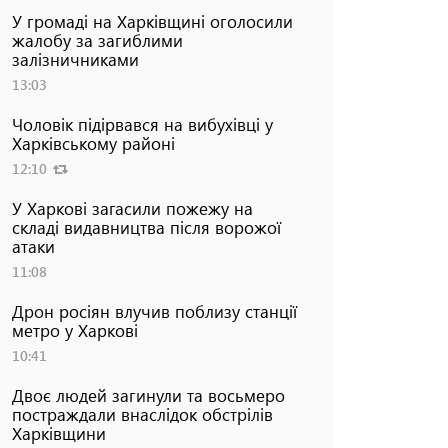
У громаді на Харківщині оголосили
жалобу за загиблими
залізничниками
13:03
Чоловік підірвався на вибухівці у
Харківському районі
12:10
У Харкові загасили пожежу на
складі видавництва після ворожої
атаки
11:08
Дрон росіян влучив поблизу станції
метро у Харкові
10:41
Двоє людей загинули та восьмеро
постраждали внаслідок обстрілів
Харківщини