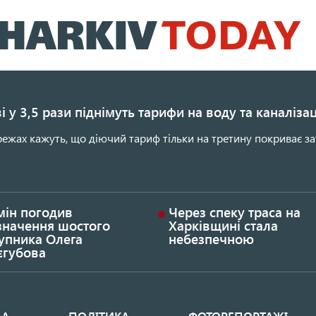
Перейти
до
основного
вмісту
і у 3,5 рази піднімуть тарифи на воду та каналіза
ежах кажуть, що діючий тариф тільки на третину покриває за
мін погодив
Через спеку траса на
значення шостого
Харківщині стала
упника Олега
небезпечною
єгубова