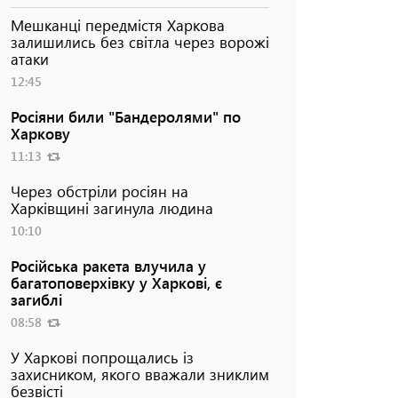
Мешканці передмістя Харкова
залишились без світла через ворожі
атаки
12:45
Росіяни били "Бандеролями" по
Харкову
11:13
Через обстріли росіян на
Харківщині загинула людина
10:10
Російська ракета влучила у
багатоповерхівку у Харкові, є
загиблі
08:58
У Харкові попрощались із
захисником, якого вважали зниклим
безвісті