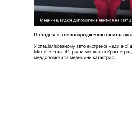
Медики швидкої допомогли зʼявитися на світ д
Породіллю з новонародженою шпиталізув
У спеціалізованому авто екстреної медичної 
Матірʼю стала 41-річна мешканка Красноградс
меддопомоги та медицини катастроф.