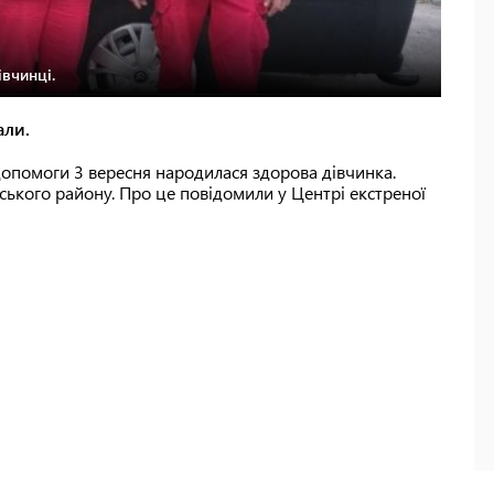
івчинці.
али.
допомоги 3 вересня народилася здорова дівчинка.
ького району. Про це повідомили у Центрі екстреної