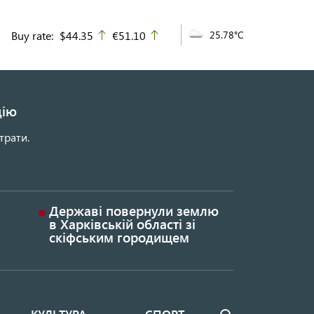
Buy rate:
$44.35
€51.10
25.78°C
up
up
цію
трати.
Державі повернули землю
в Харківській області зі
скіфським городищем