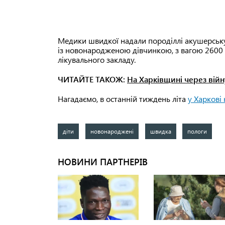
Медики швидкої надали породіллі акушерську 
із новонародженою дівчинкою, з вагою 2600 г
лікувального закладу.
ЧИТАЙТЕ ТАКОЖ:
На Харківщині через війн
Нагадаємо, в останній тиждень літа
у Харкові
діти
новонароджені
швидка
пологи