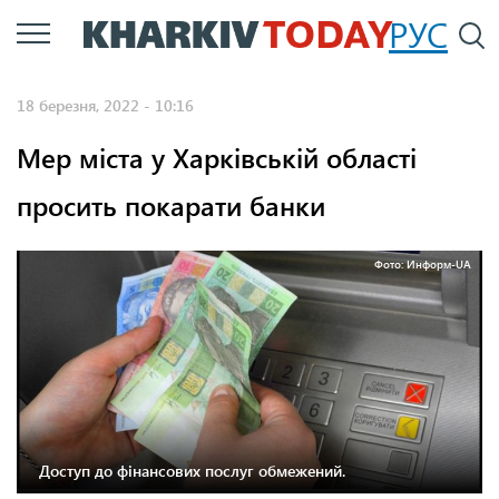
Перейти
РУС
П
до
основного
18 березня, 2022 - 10:16
вмісту
Мер міста у Харківській області
просить покарати банки
Фото: Информ-UA
Доступ до фінансових послуг обмежений.