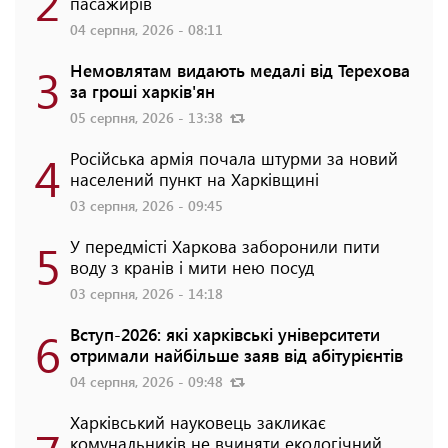
2
пасажирів
04 серпня, 2026 - 08:11
3
Немовлятам видають медалі від Терехова
за гроші харків'ян
05 серпня, 2026 - 13:38
4
Російська армія почала штурми за новий
населений пункт на Харківщині
03 серпня, 2026 - 09:45
5
У передмісті Харкова заборонили пити
воду з кранів і мити нею посуд
03 серпня, 2026 - 14:18
6
Вступ-2026: які харківські університети
отримали найбільше заяв від абітурієнтів
04 серпня, 2026 - 09:48
Харківський науковець закликає
комунальників не вчиняти екологічний