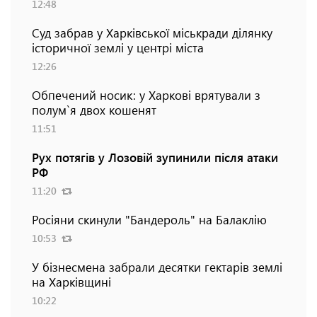
12:48
Суд забрав у Харківської міськради ділянку
історичної землі у центрі міста
12:26
Обпечений носик: у Харкові врятували з
полум`я двох кошенят
11:51
Рух потягів у Лозовій зупинили після атаки
РФ
11:20
Росіяни скинули "Бандероль" на Балаклію
10:53
У бізнесмена забрали десятки гектарів землі
на Харківщині
10:22