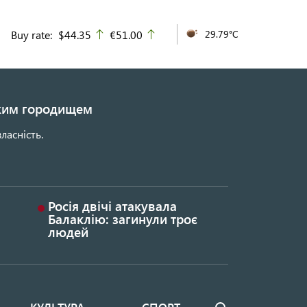
Buy rate:
$44.35
€51.00
29.79°C
up
up
ьким городищем
ласність.
Росія двічі атакувала
Балаклію: загинули троє
людей