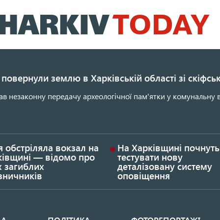
Перейти
до
основного
вмісту
повернули землю в Харківській області зі скіфс
ав незаконну передачу археологічної пам'ятки у комунальну в
я обстріляла вокзал на
На Харківщині почнуть
ківщині — відомо про
тестувати нову
х загиблих
деталізовану систему
зничників
оповіщення