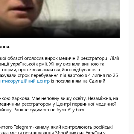
ання.
ої області оголосив вирок медичній реєстраторці Лілії
иції української армії. Жінку визнали винною та
в тюрми, проте звільнили від його відбування з
ахували строк перебування під вартою з 4 липня по 25
антикорупційний центр
із посиланням на Єдиний
нкою Харкова. Має неповну вищу освіту. Незаміжня, на
 медичним реєстратором у Центрі первинної медичної
йону. Раніше судимою не була. Є у базі
ритого Telegram-каналу, який контролюють російські
вала місця розташування Збройних сил України у