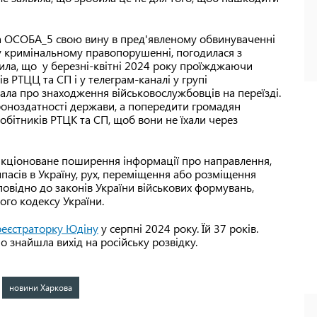
на ОСОБА_5 свою вину в пред'явленому обвинуваченні
у кримінальному правопорушенні, погодилася з
нила, що у березні-квітні 2024 року проїжджаючи
ів РТЦЦ та СП і у телеграм-каналі у групі
ала про знаходження військовослужбовців на переїзді.
роноздатності держави, а попередити громадян
вробітників РТЦК та СП, щоб вони не їхали через
анкціоноване поширення інформації про направлення,
пасів в Україну, рух, переміщення або розміщення
повідно до законів України військових формувань,
ого кодексу України.
реєстраторку Юдіну
у серпні 2024 року. Їй 37 років.
о знайшла вихід на російську розвідку.
новини Харкова