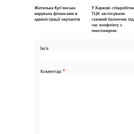
Жителька Куп'янська
У Харкові співробітн
керувала фінансами в
ТЦК застосували
адміністрації окупантів
газовий балончик під
час конфлікту з
пенсіонером
Ім'я
Коментар