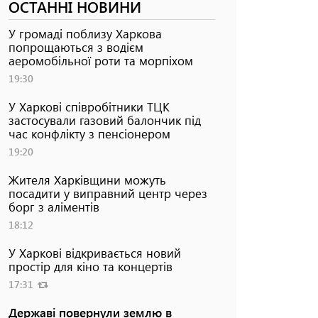
ОСТАННІ НОВИНИ
У громаді поблизу Харкова
попрощаються з водієм
аеромобільної роти та морпіхом
19:30
У Харкові співробітники ТЦК
застосували газовий балончик під
час конфлікту з пенсіонером
19:20
Жителя Харківщини можуть
посадити у виправний центр через
борг з аліментів
18:12
У Харкові відкривається новий
простір для кіно та концертів
17:31
Державі повернули землю в