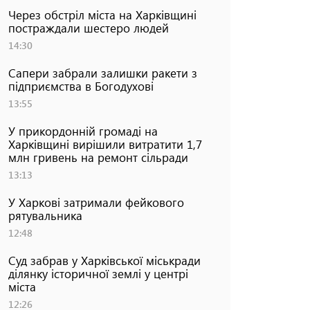
Через обстріл міста на Харківщині
постраждали шестеро людей
14:30
Сапери забрали залишки ракети з
підприємства в Богодухові
13:55
У прикордонній громаді на
Харківщині вирішили витратити 1,7
млн гривень на ремонт сільради
13:13
У Харкові затримали фейкового
рятувальника
12:48
Суд забрав у Харківської міськради
ділянку історичної землі у центрі
міста
12:26