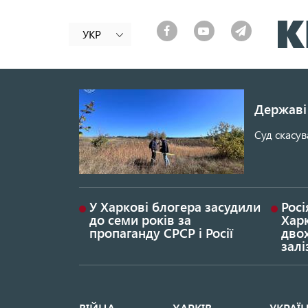
УКР
Державі 
Суд скасув
У Харкові блогера засудили
Росі
до семи років за
Хар
пропаганду СРСР і Росії
дво
залі