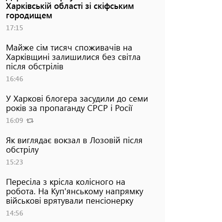
Харківській області зі скіфським
городищем
17:15
Майже сім тисяч споживачів на
Харківщині залишилися без світла
після обстрілів
16:46
У Харкові блогера засудили до семи
років за пропаганду СРСР і Росії
16:09
Як виглядає вокзал в Лозовій після
обстрілу
15:23
Пересіла з крісла колісного на
робота. На Куп'янському напрямку
військові врятували пенсіонерку
14:56