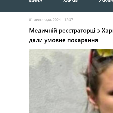
ВІЙНА
ХАРКІВ
УКРАЇ
Основная
навигация
01 листопада, 2024 - 12:37
Медичній реєстраторці з Хар
дали умовне покарання