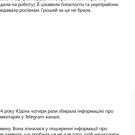
дила на роботу). Її цікавили блокпости та укріпрайони
едавала росіянам. Грошей за це не брала.
024 року Юдіна чотири рази збирала інформацію про
оментарях у Telegram-каналі.
овину. Вона зізналася у поширенні інформації про
але заявила, що зробила це не для того, щоб нашкодити