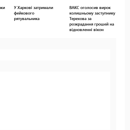
ики
У Харкові затримали
ВАКС оголосив вирок
фейкового
колишньому заступнику
рятувальника
Терехова за
розкрадання грошей на
відновленні вікон