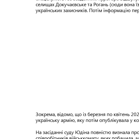
селищах Докучаєвське та Рогань (сюди вона їз
українських захисників. Потім інформацію пер
Зокрема, відомо, що із березня по квітень 2
українську армію, яку потім опублікувала у к
На засіданні суду Юдіна повністю визнала пр
співробітників військкомату, яких побачила, 