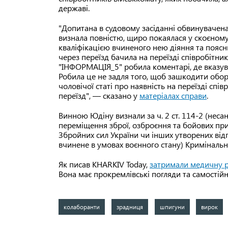
державі.
"Допитана в судовому засіданні обвинуваче
визнала повністю, щиро покаялася у скоєном
кваліфікацією вчиненого нею діяння та пояс
через переїзд бачила на переїзді співробітник
"ІНФОРМАЦІЯ_5" робила коментарі, де вказув
Робила це не задля того, щоб зашкодити обо
чоловічої статі про наявність на переїзді спі
переїзд", — сказано у
матеріалах справи
.
Винною Юдіну визнали за ч. 2 ст. 114-2 (нес
переміщення зброї, озброєння та бойових при
Збройних сил України чи інших утворених від
вчинене в умовах воєнного стану) Кримінальн
Як писав KHARKIV Today,
затримали медичну 
Вона має прокремлівські погляди та самостійн
колаборанти
зрадниця
шпигуни
вирок