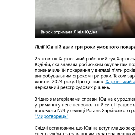
Вирок отримала Лілія Юдіна.
Лілії Юдіній дали три роки умовного покар
25 жовтня Харківський районний суд Харківськ
Юдіній, яка здавала російським окупантам поз
призначили їй покарання у вигляді п'яти рокі
випробувальним строком три роки. Також зар
жовтня 2024 року. Про це пише
Харківський 
державний реєстр судових рішень.
Згідно з матеріалами справи, Юдіна є уродже
утриманні у неї є неповнолітній син. Працює
допомоги №4 у селищі Рогань Харківського ра
"Миротворець"
.
Слідчі встановили, що Юдіна вступила до зак
спецслужби, і за завданням куратора відшуку