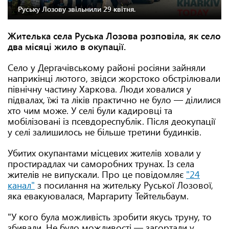
Руську Лозову звільнили 29 квітня.
Жителька села Руська Лозова розповіла, як село
два місяці жило в окупації.
Село у Дергачівському районі росіяни зайняли
наприкінці лютого, звідси жорстоко обстрілювали
північну частину Харкова. Люди ховалися у
підвалах, їжі та ліків практично не було — ділилися
хто чим може. У селі були кадировці та
мобілізовані із псевдореспублік. Після деокупації
у селі залишилось не більше третини будинків.
Убитих окупантами місцевих жителів ховали у
простирадлах чи саморобних трунах. Із села
жителів не випускали. Про це повідомляє
"24
канал"
з посилання на жительку Руської Лозової,
яка евакуювалася, Маргариту Тейтельбаум.
"У кого була можливість зробити якусь труну, то
збивали. Не було можливості — загортали у