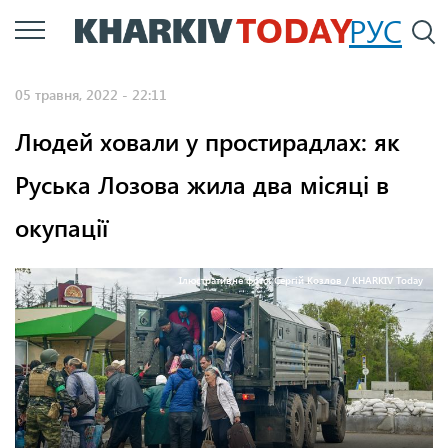
Перейти
РУС
П
до
основного
05 травня, 2022 - 22:11
вмісту
Людей ховали у простирадлах: як
Руська Лозова жила два місяці в
окупації
Ілюстративне фото: Сергій Козлов / KHARKIV Today