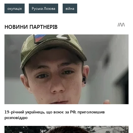
окупація
Руська Лозова
війна