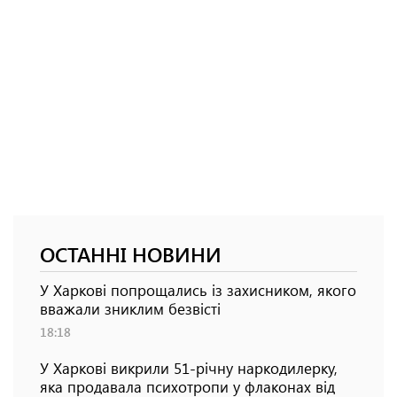
ОСТАННІ НОВИНИ
У Харкові попрощались із захисником, якого
вважали зниклим безвісті
18:18
У Харкові викрили 51-річну наркодилерку,
яка продавала психотропи у флаконах від