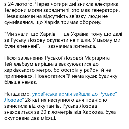
з 24 лютого. Через чотири дні зникла електрика.
Телефони могли зарядити ті, хто мав генератори.
Незважаючи на відсутність зв'язку, люди не
сумнівалися, що Харків тримає оборону.
"Ми знали, що Харків — це Україна, тому що далі
за Руську Лозову окупанти не пішли. У цьому ми
були впевнені", — зазначила жителька.
Після звільнення Руської Лозової Маргарита
Тейтельбаум вирішила евакуюватися до
харківського метро, бо обстріл у районі й не
припинився. Повертатися їй нема куди: будинку
більше немає.
Нагадаємо,
українська армія зайшла до Руської
Лозової
28 квітня наступного дня повністю
зачистила від окупантів. Руська Лозова
знаходиться за 20 кілометрів від Харкова, була
окупована два місяці.