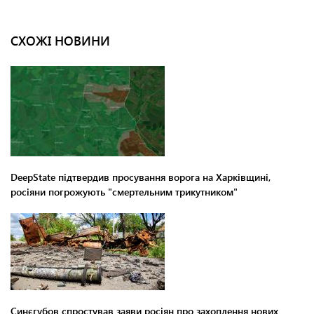
СХОЖІ НОВИНИ
DeepState підтвердив просування ворога на Харківщині,
росіяни погрожують "смертельним трикутником"
Синєгубов спростував заяви росіян про захоплення нових