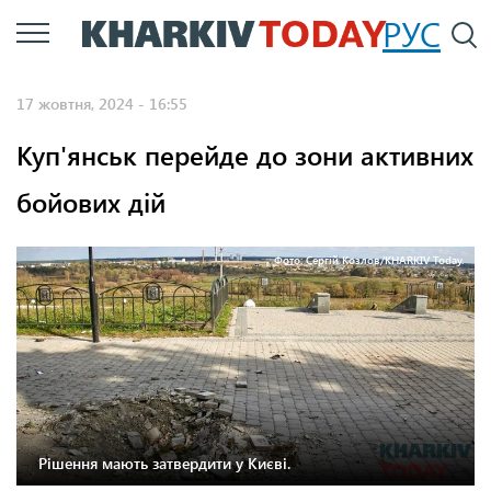
Перейти
РУС
П
до
основного
17 жовтня, 2024 - 16:55
вмісту
Куп'янськ перейде до зони активних
бойових дій
Фото: Сергій Козлов/KHARKIV Today.
Рішення мають затвердити у Києві.