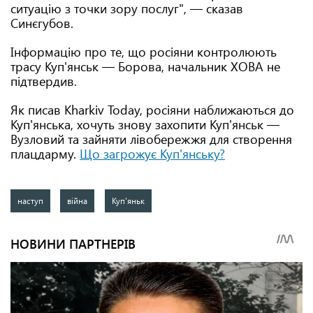
ситуацію з точки зору послуг", — сказав
Синєгубов.
Інформацію про те, що росіяни контролюють
трасу Куп'янськ — Борова, начальник ХОВА не
підтвердив.
Як писав Kharkiv Today, росіяни наближаються до
Куп'янська, хочуть знову захопити Куп'янськ —
Вузловий та зайняти лівобережжя для створення
плацдарму.
Що загрожує Куп'янську?
наступ
війна
Куп'яньк