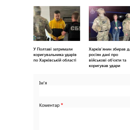
У Полтаві затримали
Харків’янин збирав д
коригувальника ударів
росіян дані про
по Харківській області
військові об’єкти та
коригував удари
Ім'я
Коментар