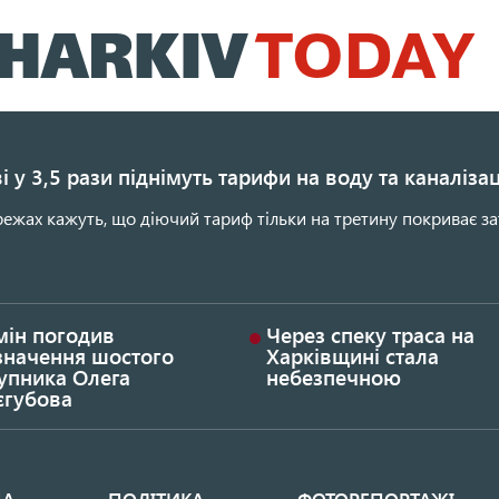
Перейти
до
основного
вмісту
і у 3,5 рази піднімуть тарифи на воду та каналіза
ежах кажуть, що діючий тариф тільки на третину покриває за
мін погодив
Через спеку траса на
значення шостого
Харківщині стала
упника Олега
небезпечною
єгубова