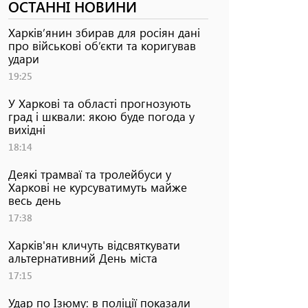
ОСТАННІ НОВИНИ
Харків’янин збирав для росіян дані
про військові об’єкти та коригував
удари
19:25
У Харкові та області прогнозують
град і шквали: якою буде погода у
вихідні
18:14
Деякі трамваї та тролейбуси у
Харкові не курсуватимуть майже
весь день
17:38
Харків'ян кличуть відсвяткувати
альтернативний День міста
17:15
Удар по Ізюму: в поліції показали