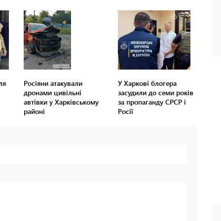
ля
Росіяни атакували
У Харкові блогера
дронами цивільні
засудили до семи років
автівки у Харківському
за пропаганду СРСР і
районі
Росії