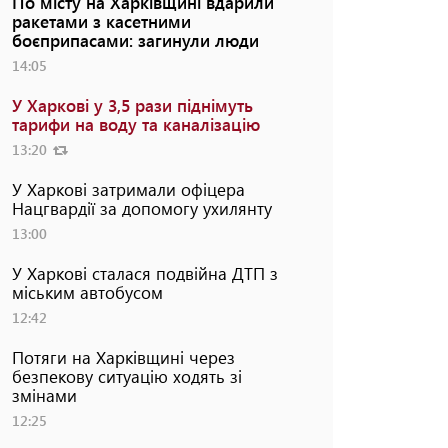
По місту на Харківщині вдарили
ракетами з касетними
боєприпасами: загинули люди
14:05
У Харкові у 3,5 рази піднімуть
тарифи на воду та каналізацію
13:20
У Харкові затримали офіцера
Нацгвардії за допомогу ухилянту
13:00
У Харкові сталася подвійна ДТП з
міським автобусом
12:42
Потяги на Харківщині через
безпекову ситуацію ходять зі
змінами
12:25