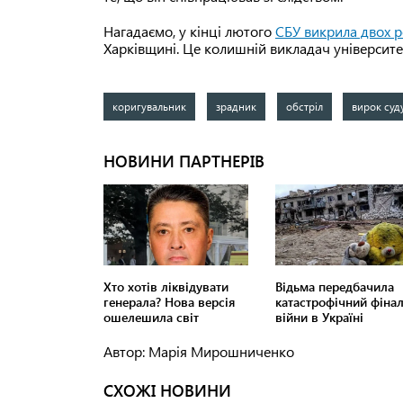
Нагадаємо, у кінці лютого
СБУ викрила двох р
Харківщині. Це колишній викладач університе
коригувальник
зрадник
обстріл
вирок суд
Автор: Марія Мирошниченко
СХОЖІ НОВИНИ