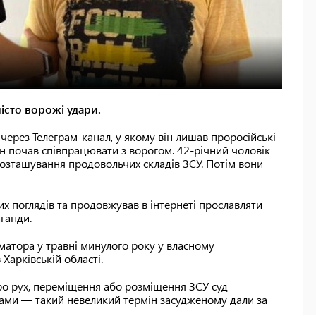
істо ворожі удари.
 через Телеграм-канал, у якому він лишав проросійські
ін почав співпрацювати з ворогом. 42-річний чоловік
озташування продовольчих складів ЗСУ. Потім вони
их поглядів та продовжував в інтернеті прославляти
ганди.
матора у травні минулого року у власному
Харківській області.
о рух, переміщення або розміщення ЗСУ суд
тами — такий невеликий термін засудженому дали за