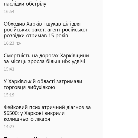
наслідки обстрілу
16:54
Обходив Харків і шукав цілі для
російських ракет: агент російської
розвідки отримав 15 років
16:23
Смертність на дорогах Харківщини
за місяць зросла більш ніж удвічі
15:41
У Харківській області затримали
торговця вибухівкою
15:19
Фейковий психіатричний діагноз за
$6500: у Харкові викрили
колишнього лікаря
14:27