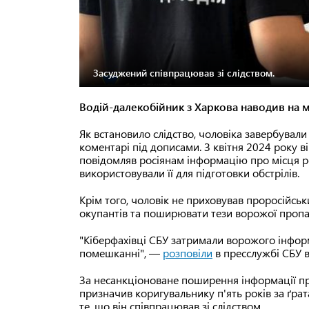
Засуджений співпрацював зі слідством.
Водій-далекобійник з Харкова наводив на м
Як встановило слідство, чоловіка завербували
коментарі під дописами. З квітня 2024 року в
повідомляв росіянам інформацію про місця р
використовували її для підготовки обстрілів.
Крім того, чоловік не приховував проросійськ
окупантів та поширювати тези ворожої пропа
"Кіберфахівці СБУ затримали ворожого інфор
помешканні", —
розповіли
в пресслужбі СБУ в 
За несанкціоноване поширення інформації пр
призначив коригувальнику п'ять років за ґра
те, що він співпрацював зі слідством.