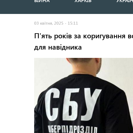
ВІЙНА
ХАРКІВ
УКРАЇ
Основная
навигация
03 квітня, 2025 - 15:11
П'ять років за коригування 
для навідника