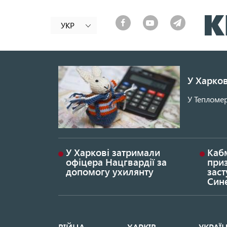
УКР
У Харков
У Тепломер
У Харкові затримали
Каб
офіцера Нацгвардії за
при
допомогу ухилянту
заст
Син