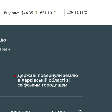
Buy rate:
$44.35
€51.10
31.15°C
up
up
цію
трати.
Державі повернули землю
в Харківській області зі
скіфським городищем