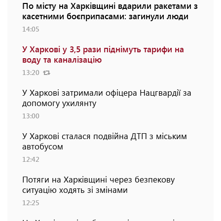
По місту на Харківщині вдарили ракетами з
касетними боєприпасами: загинули люди
14:05
У Харкові у 3,5 рази піднімуть тарифи на
воду та каналізацію
13:20
У Харкові затримали офіцера Нацгвардії за
допомогу ухилянту
13:00
У Харкові сталася подвійна ДТП з міським
автобусом
12:42
Потяги на Харківщині через безпекову
ситуацію ходять зі змінами
12:25