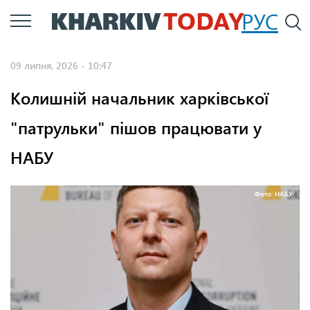
Перейти
РУС
П
до
основного
09 липня, 2026 - 10:47
вмісту
Колишній начальник харківської
"патрульки" пішов працювати у
НАБУ
Фото: НАБУ