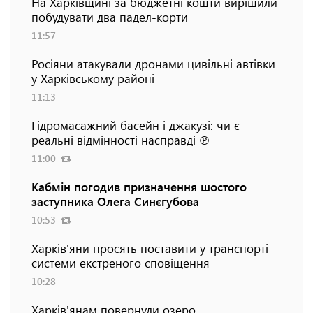
На Харківщині за бюджетні кошти вирішили
побудувати два падел-корти
11:57
Росіяни атакували дронами цивільні автівки
у Харківському районі
11:13
Гідромасажний басейн і джакузі: чи є
реальні відмінності насправді ℗
11:00
Кабмін погодив призначення шостого
заступника Олега Синєгубова
10:53
Харків'яни просять поставити у транспорті
системи екстреного сповіщення
10:28
Харків'янам повернули озеро