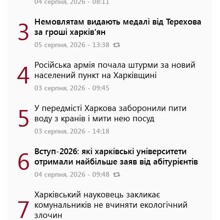
04 серпня, 2026 - 08:11
3
Немовлятам видають медалі від Терехова
за гроші харків'ян
05 серпня, 2026 - 13:38
4
Російська армія почала штурми за новий
населений пункт на Харківщині
03 серпня, 2026 - 09:45
5
У передмісті Харкова заборонили пити
воду з кранів і мити нею посуд
03 серпня, 2026 - 14:18
6
Вступ-2026: які харківські університети
отримали найбільше заяв від абітурієнтів
04 серпня, 2026 - 09:48
Харківський науковець закликає
7
комунальників не вчиняти екологічний
злочин