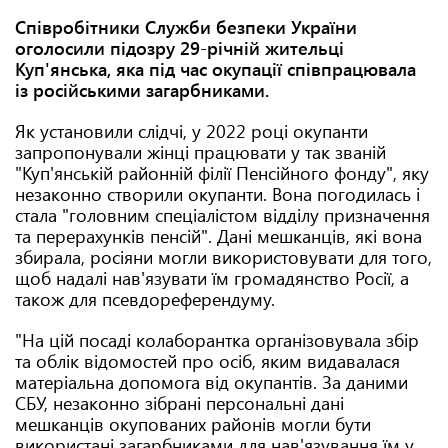
Співробітники Служби безпеки України
оголосили підозру 29-річній жительці
Куп'янська, яка під час окупації співпрацювала
із російськими загарбниками.
Як установили слідчі, у 2022 році окупанти
запропонували жінці працювати у так званій
"Куп'янській районній філії Пенсійного фонду", яку
незаконно створили окупанти. Вона погодилась і
стала "головним спеціалістом відділу призначення
та перерахунків пенсій". Дані мешканців, які вона
збирала, росіяни могли використовувати для того,
щоб надалі нав'язувати їм громадянство Росії, а
також для псевдореферендуму.
"На цій посаді колаборантка організовувала збір
та облік відомостей про осіб, яким видавалася
матеріальна допомога від окупантів. За даними
СБУ, незаконно зібрані персональні дані
мешканців окупованих районів могли бути
використані загарбниками для нав'язування їм у