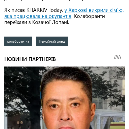
Як писав KHARKIV Today,
у Харкові викрили сім'ю,
яка працювала на окупантів
. Колаборанти
переїхали з Козачої Лопані.
колаборантка
Пенсійний фонд