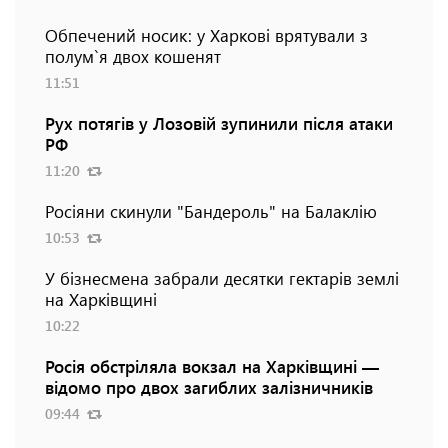
Обпечений носик: у Харкові врятували з
полум`я двох кошенят
11:51
Рух потягів у Лозовій зупинили після атаки
РФ
11:20
Росіяни скинули "Бандероль" на Балаклію
10:53
У бізнесмена забрали десятки гектарів землі
на Харківщині
10:22
Росія обстріляла вокзал на Харківщині —
відомо про двох загиблих залізничників
09:44