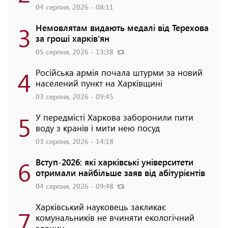
04 серпня, 2026 - 08:11
3
Немовлятам видають медалі від Терехова
за гроші харків'ян
05 серпня, 2026 - 13:38
4
Російська армія почала штурми за новий
населений пункт на Харківщині
03 серпня, 2026 - 09:45
5
У передмісті Харкова заборонили пити
воду з кранів і мити нею посуд
03 серпня, 2026 - 14:18
6
Вступ-2026: які харківські університети
отримали найбільше заяв від абітурієнтів
04 серпня, 2026 - 09:48
Харківський науковець закликає
7
комунальників не вчиняти екологічний