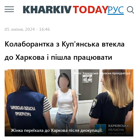
Перейти
РУС
П
до
основного
05 липня, 2024 - 16:46
вмісту
Колаборантка з Куп'янська втекла
до Харкова і пішла працювати
Фото: Харківська обласна прокуратура
Жінка переїхала до Харкова після деокупації.