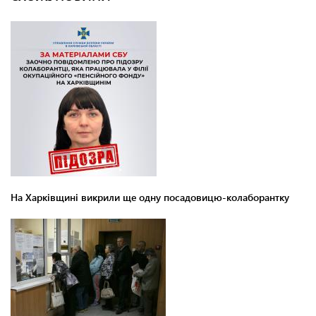
На Харківщині викрили ще одну посадовицю-колаборантку