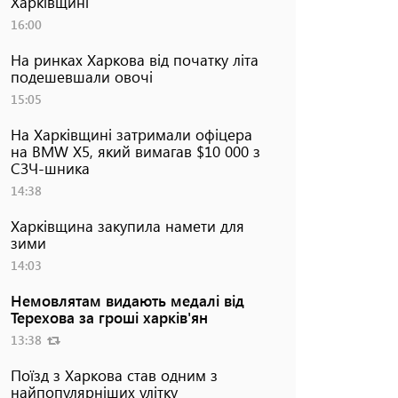
Харківщині
16:00
На ринках Харкова від початку літа
подешевшали овочі
15:05
На Харківщині затримали офіцера
на BMW Х5, який вимагав $10 000 з
СЗЧ-шника
14:38
Харківщина закупила намети для
зими
14:03
Немовлятам видають медалі від
Терехова за гроші харків'ян
13:38
Поїзд з Харкова став одним з
найпопулярніших улітку