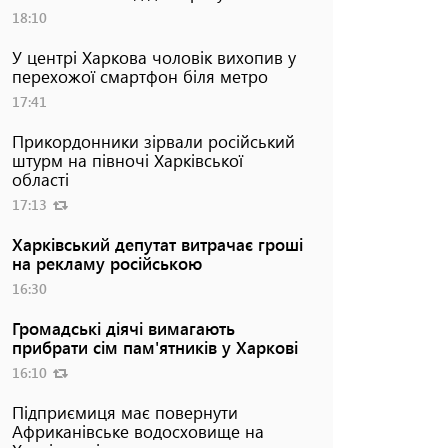
18:10
У центрі Харкова чоловік вихопив у
перехожої смартфон біля метро
17:41
Прикордонники зірвали російський
штурм на півночі Харківської
області
17:13
Харківський депутат витрачає гроші
на рекламу російською
16:30
Громадські діячі вимагають
прибрати сім пам'ятників у Харкові
16:10
Підприємиця має повернути
Африканівське водосховище на