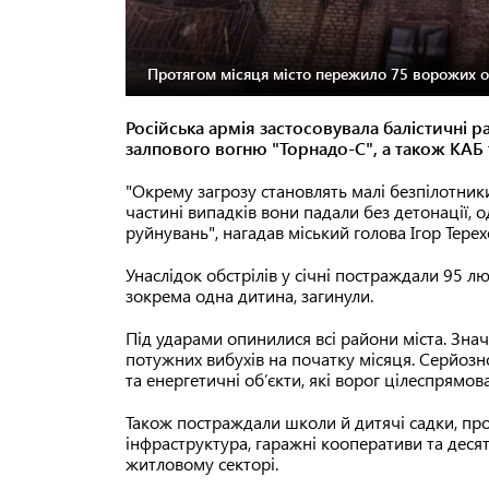
Протягом місяця місто пережило 75 ворожих об
Російська армія застосовувала балістичні р
залпового вогню "Торнадо-С", а також КАБ
"Окрему загрозу становлять малі безпілотники
частині випадків вони падали без детонації, 
руйнувань", нагадав міський голова Ігор Терех
Унаслідок обстрілів у січні постраждали 95 лю
зокрема одна дитина, загинули.
Під ударами опинилися всі райони міста. Зна
потужних вибухів на початку місяця. Серйоз
та енергетичні об’єкти, які ворог цілеспрямов
Також постраждали школи й дитячі садки, пром
інфраструктура, гаражні кооперативи та деся
житловому секторі.