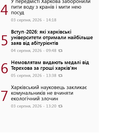
У передмісті Харкова заборонили
4
пити воду з кранів і мити нею
посуд
03 серпня, 2026 - 14:18
Вступ-2026: які харківські
5
університети отримали найбільше
заяв від абітурієнтів
04 серпня, 2026 - 09:48
6
Немовлятам видають медалі від
Терехова за гроші харків'ян
05 серпня, 2026 - 13:38
Харківський науковець закликає
7
комунальників не вчиняти
екологічний злочин
03 серпня, 2026 - 13:20