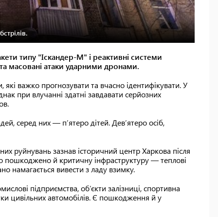
стрілів.
акети типу "Іскандер-М" і реактивні системи
 та масовані атаки ударними дронами.
, які важко прогнозувати та вчасно ідентифікувати. У
однак при влучанні здатні завдавати серйозних
ов.
дей, серед них — п’ятеро дітей. Дев’ятеро осіб,
чних руйнувань зазнав історичний центр Харкова після
но пошкоджено й критичну інфраструктуру — теплові
ано намагається вивести з ладу взимку.
ислові підприємства, об’єкти залізниці, спортивна
тки цивільних автомобілів. Є пошкодження й у