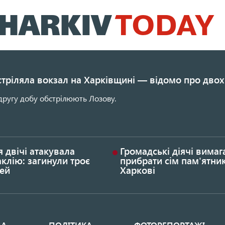
Перейти
до
основного
вмісту
стріляла вокзал на Харківщині — відомо про двох
другу добу обстрілюють Лозову.
я двічі атакувала
Громадські діячі вима
клію: загинули троє
прибрати сім пам'ятник
ей
Харкові