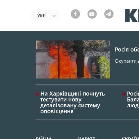
УКР
Росія об
Окупанти 
На Харківщині почнуть
Росі
тестувати нову
Бала
деталізовану систему
люд
оповіщення