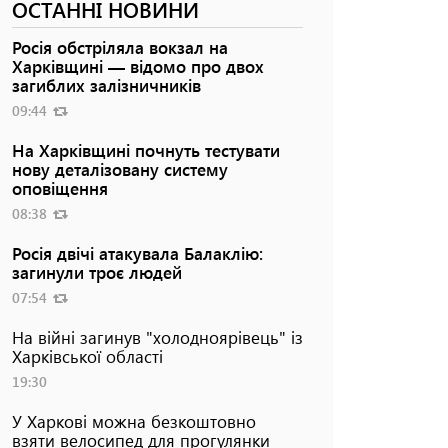
ОСТАННІ НОВИНИ
Росія обстріляла вокзал на
Харківщині — відомо про двох
загиблих залізничників
09:44
На Харківщині почнуть тестувати
нову деталізовану систему
оповіщення
08:38
Росія двічі атакувала Балаклію:
загинули троє людей
07:54
На війні загинув "холодноярівець" із
Харківської області
19:30
У Харкові можна безкоштовно
взяти велосипед для прогулянки