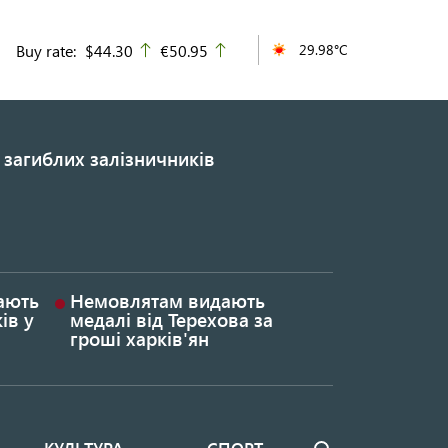
Buy rate:
$44.30
€50.95
29.98°C
up
up
 загиблих залізничників
гають
Немовлятам видають
ів у
медалі від Терехова за
гроші харків'ян