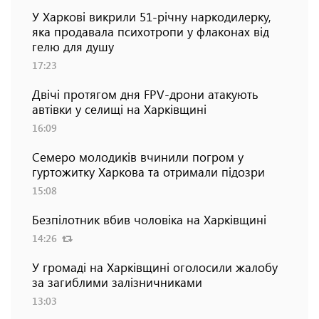
У Харкові викрили 51-річну наркодилерку,
яка продавала психотропи у флаконах від
гелю для душу
17:23
Двічі протягом дня FPV-дрони атакують
автівки у селищі на Харківщині
16:09
Семеро молодиків вчинили погром у
гуртожитку Харкова та отримали підозри
15:08
Безпілотник вбив чоловіка на Харківщині
14:26
У громаді на Харківщині оголосили жалобу
за загиблими залізничниками
13:03