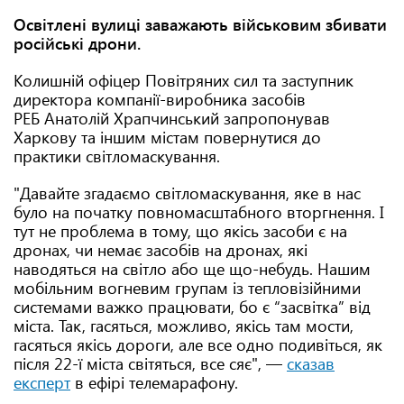
Освітлені вулиці заважають військовим збивати
російські дрони.
Колишній офіцер Повітряних сил та заступник
директора компанії-виробника засобів
РЕБ Анатолій Храпчинський запропонував
Харкову та іншим містам повернутися до
практики світломаскування.
"Давайте згадаємо світломаскування, яке в нас
було на початку повномасштабного вторгнення. І
тут не проблема в тому, що якісь засоби є на
дронах, чи немає засобів на дронах, які
наводяться на світло або ще що-небудь. Нашим
мобільним вогневим групам із тепловізійними
системами важко працювати, бо є “засвітка” від
міста. Так, гасяться, можливо, якісь там мости,
гасяться якісь дороги, але все одно подивіться, як
після 22-ї міста світяться, все сяє", —
сказав
експерт
в ефірі телемарафону.