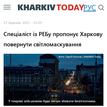
Перейти
РУС
П
до
основного
27 березня, 2025 - 15:39
вмісту
Спеціаліст із РЕБу пропонує Харкову
повернути світломаскування
Фото: Сергій Козлов / KHARKIV Today
У темряві військовим буде легше збивати безпілотники.