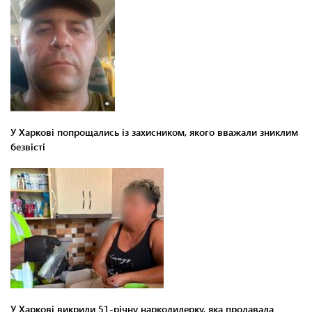
У Харкові попрощались із захисником, якого вважали зниклим
безвісті
У Харкові викрили 51-річну наркодилерку, яка продавала