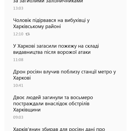
за загиблими залізничниками
13:03
Чоловік підірвався на вибухівці у
Харківському районі
12:10
У Харкові загасили пожежу на складі
видавництва після ворожої атаки
11:08
Дрон росіян влучив поблизу станції метро у
Харкові
10:41
Двоє людей загинули та восьмеро
постраждали внаслідок обстрілів
Харківщини
09:03
Харків’янин збирав для росіян дані про