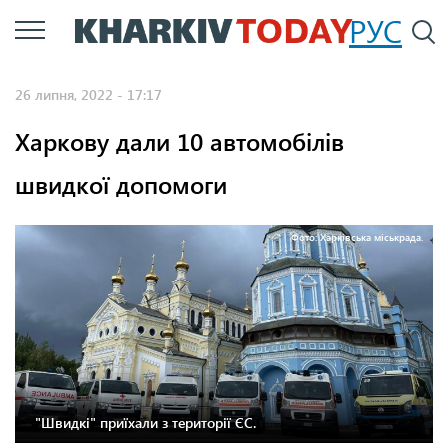
Перейти
РУС
П
до
основного
26 липня, 2022 - 17:17
вмісту
Харкову дали 10 автомобілів
швидкої допомоги
Фото: Харківська міськрада.
"Швидкі" приїхали з території ЄС.