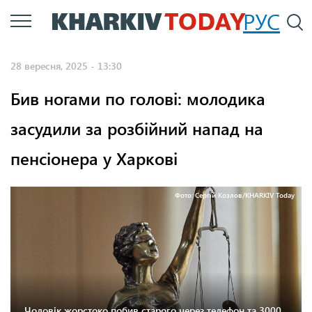
Перейти
РУС
П
до
основного
28 вересня, 2025 - 13:30
вмісту
Бив ногами по голові: молодика
засудили за розбійний напад на
пенсіонера у Харкові
Фото: Сергій Козлов/KHARKIV Today
Чоловік жорстоко побив старого через телефон та 3000