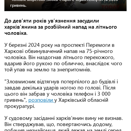
гривень.
До дев’яти років ув’язнення засудили
харків’янина за розбійний напад на літнього
чоловіка.
У березні 2024 року на проспекті Перемоги в
Харкові обвинувачений напав на 75-річного
чоловіка. Він наздогнав літнього перехожого,
вдарив його рукою по обличчю, внаслідок чого
той упав на землю та знепритомнів.
"Зловмисник відтягнув потерпілого до будівлі і
завдав декілька ударів ногою по голові. Після
цього він забрав у чоловіка телефон і 3 000
гривень",
розповіли
у Харківській обласній
прокуратурі.
У судовому засіданні харків’янин вину не визнав.
Він стверджував, що, повертаючись додому,
побачив незнайомця, який лежав на землі серед