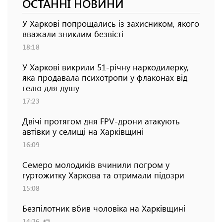
ОСТАННІ НОВИНИ
У Харкові попрощались із захисником, якого
вважали зниклим безвісті
18:18
У Харкові викрили 51-річну наркодилерку,
яка продавала психотропи у флаконах від
гелю для душу
17:23
Двічі протягом дня FPV-дрони атакують
автівки у селищі на Харківщині
16:09
Семеро молодиків вчинили погром у
гуртожитку Харкова та отримали підозри
15:08
Безпілотник вбив чоловіка на Харківщині
14:26