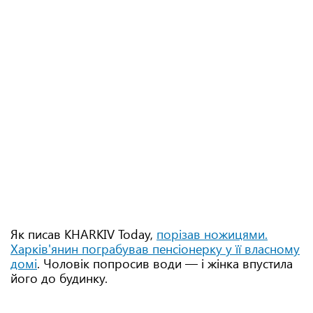
Як писав KHARKIV Today,
порізав ножицями.
Харків'янин пограбував пенсіонерку у її власному
домі
. Чоловік попросив води — і жінка впустила
його до будинку.