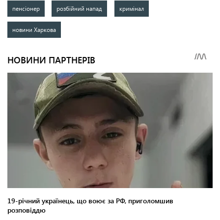
пенсіонер
розбійний напад
кримінал
новини Харкова