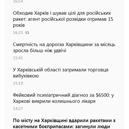
16:54
Обходив Харків і шукав цілі для російських
ракет: агент російської розвідки отримав 15
років
16:23
Смертність на дорогах Харківщини за місяць
зросла більш ніж удвічі
15:41
У Харківській області затримали торговця
вибухівкою
15:19
Фейковий психіатричний діагноз за $6500: у
Харкові викрили колишнього лікаря
14:27
По місту на Харківщині вдарили ракетами з
касетними боєприпасами: загинули люди