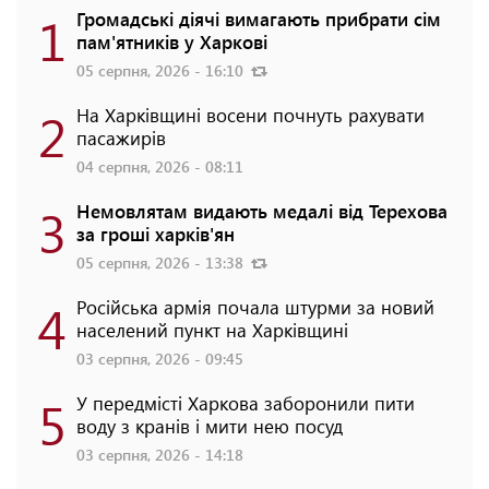
1
Громадські діячі вимагають прибрати сім
пам'ятників у Харкові
05 серпня, 2026 - 16:10
2
На Харківщині восени почнуть рахувати
пасажирів
04 серпня, 2026 - 08:11
3
Немовлятам видають медалі від Терехова
за гроші харків'ян
05 серпня, 2026 - 13:38
4
Російська армія почала штурми за новий
населений пункт на Харківщині
03 серпня, 2026 - 09:45
5
У передмісті Харкова заборонили пити
воду з кранів і мити нею посуд
03 серпня, 2026 - 14:18