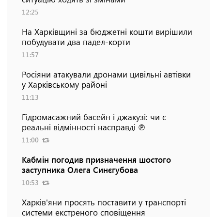
12:25
На Харківщині за бюджетні кошти вирішили
побудувати два падел-корти
11:57
Росіяни атакували дронами цивільні автівки
у Харківському районі
11:13
Гідромасажний басейн і джакузі: чи є
реальні відмінності насправді ℗
11:00
Кабмін погодив призначення шостого
заступника Олега Синєгубова
10:53
Харків'яни просять поставити у транспорті
системи екстреного сповіщення