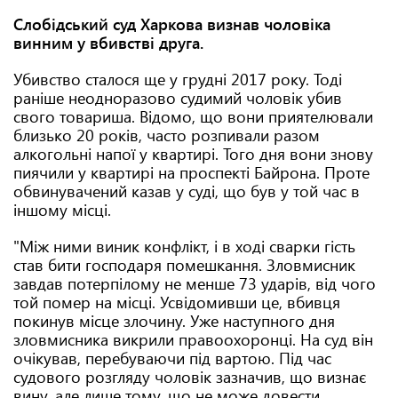
Слобідський суд Харкова визнав чоловіка
винним у вбивстві друга.
Убивство сталося ще у грудні 2017 року. Тоді
раніше неодноразово судимий чоловік убив
свого товариша. Відомо, що вони приятелювали
близько 20 років, часто розпивали разом
алкогольні напої у квартирі. Того дня вони знову
пиячили у квартирі на проспекті Байрона. Проте
обвинувачений казав у суді, що був у той час в
іншому місці.
"Між ними виник конфлікт, і в ході сварки гість
став бити господаря помешкання. Зловмисник
завдав потерпілому не менше 73 ударів, від чого
той помер на місці. Усвідомивши це, вбивця
покинув місце злочину. Уже наступного дня
зловмисника викрили правоохоронці. На суд він
очікував, перебуваючи під вартою. Під час
судового розгляду чоловік зазначив, що визнає
вину, але лише тому, що не може довести