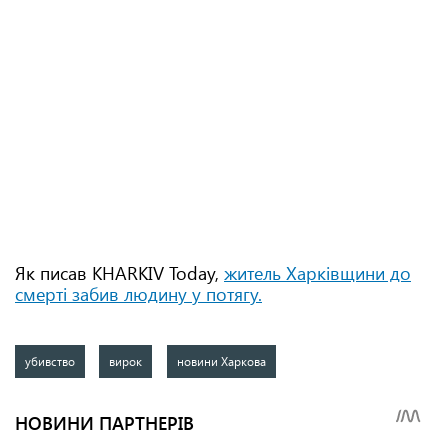
Як писав KHARKIV Today,
житель Харківщини до
смерті забив людину у потягу.
убивство
вирок
новини Харкова