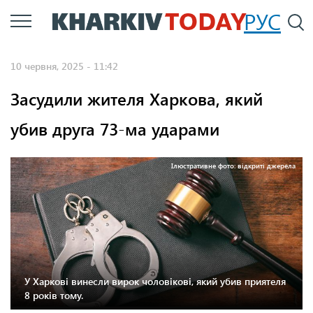
Перейти
РУС
П
до
основного
10 червня, 2025 - 11:42
вмісту
Засудили жителя Харкова, який
убив друга 73-ма ударами
Ілюстративне фото: відкриті джерела
У Харкові винесли вирок чоловікові, який убив приятеля
8 років тому.