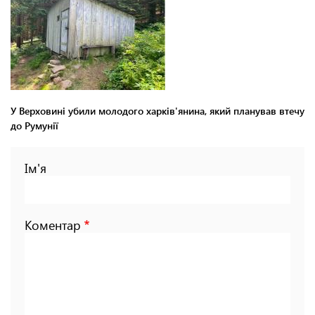
У Верховині убили молодого харків'янина, який планував втечу
до Румунії
Ім'я
Коментар