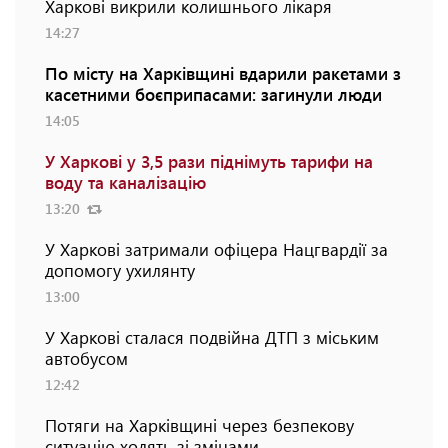
Харкові викрили колишнього лікаря
14:27
По місту на Харківщині вдарили ракетами з
касетними боєприпасами: загинули люди
14:05
У Харкові у 3,5 рази піднімуть тарифи на
воду та каналізацію
13:20
У Харкові затримали офіцера Нацгвардії за
допомогу ухилянту
13:00
У Харкові сталася подвійна ДТП з міським
автобусом
12:42
Потяги на Харківщині через безпекову
ситуацію ходять зі змінами