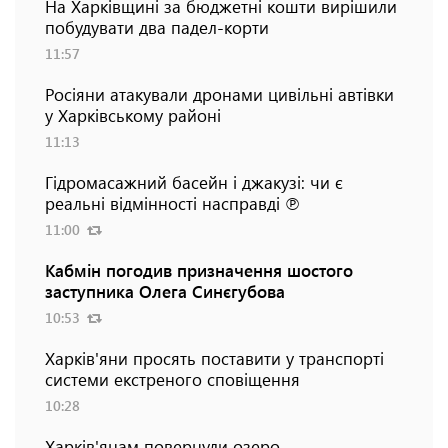
На Харківщині за бюджетні кошти вирішили
побудувати два падел-корти
11:57
Росіяни атакували дронами цивільні автівки
у Харківському районі
11:13
Гідромасажний басейн і джакузі: чи є
реальні відмінності насправді ℗
11:00
Кабмін погодив призначення шостого
заступника Олега Синєгубова
10:53
Харків'яни просять поставити у транспорті
системи екстреного сповіщення
10:28
Харків'янам повернули озеро