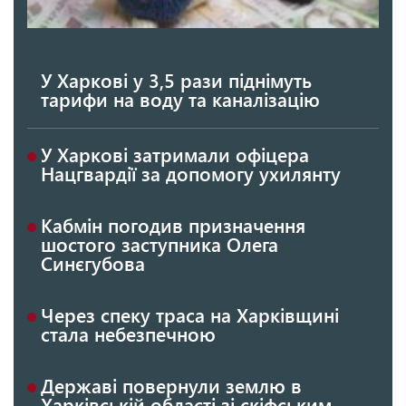
У Харкові у 3,5 рази піднімуть
тарифи на воду та каналізацію
У Харкові затримали офіцера
Нацгвардії за допомогу ухилянту
Кабмін погодив призначення
шостого заступника Олега
Синєгубова
Через спеку траса на Харківщині
стала небезпечною
Державі повернули землю в
Харківській області зі скіфським