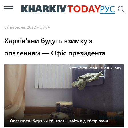
Перейти
РУС
П
до
основного
07 вересня, 2022 - 18:04
вмісту
Харків'яни будуть взимку з
опаленням — Офіс президента
Фото: Сергей Козлов / KHARKIV Today
Опалювати будинки обіцяють навіть під обстрілами.