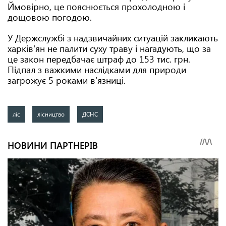
Ймовірно, це пояснюється прохолодною і
дощовою погодою.
У Держслужбі з надзвичайних ситуацій закликають
харків'ян не палити суху траву і нагадують, що за
це закон передбачає штраф до 153 тис. грн.
Підпал з важкими наслідками для природи
загрожує 5 роками в'язниці.
ліс
лісництво
ДСНС