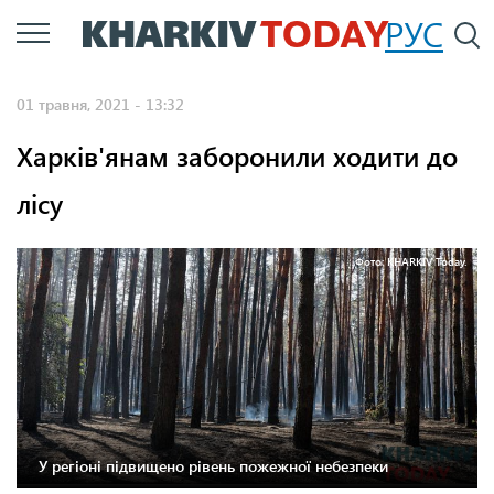
Перейти
РУС
П
до
основного
01 травня, 2021 - 13:32
вмісту
Харків'янам заборонили ходити до
лісу
Фото: KHARKIV Today.
У регіоні підвищено рівень пожежної небезпеки