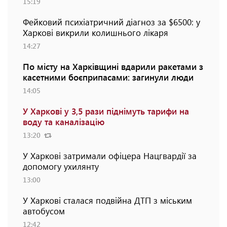
15:19
Фейковий психіатричний діагноз за $6500: у
Харкові викрили колишнього лікаря
14:27
По місту на Харківщині вдарили ракетами з
касетними боєприпасами: загинули люди
14:05
У Харкові у 3,5 рази піднімуть тарифи на
воду та каналізацію
13:20
У Харкові затримали офіцера Нацгвардії за
допомогу ухилянту
13:00
У Харкові сталася подвійна ДТП з міським
автобусом
12:42