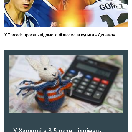
У Харкові у 3,5 рази піднімуть