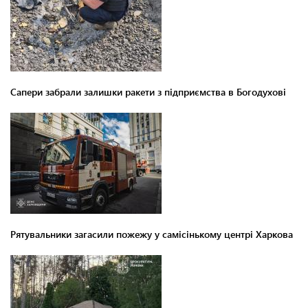
Сапери забрали залишки ракети з підприємства в Богодухові
Рятувальники загасили пожежу у самісінькому центрі Харкова