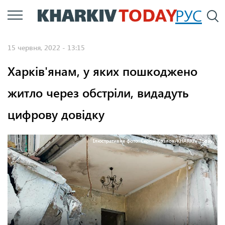
Перейти
РУС
П
до
основного
15 червня, 2022 - 13:15
вмісту
Харків'янам, у яких пошкоджено
житло через обстріли, видадуть
цифрову довідку
Ілюстративне фото: Сергій Козлов/KHARKIV Today