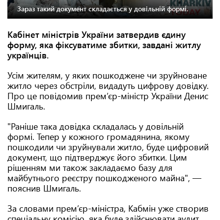
Зараз такий документ складається у довільній формі.
Кабінет міністрів України затвердив єдину
форму, яка фіксуватиме збитки, завдані житлу
українців.
Усім жителям, у яких пошкоджене чи зруйноване
житло через обстріли, видадуть цифрову довідку.
Про це повідомив прем’єр-міністр України Денис
Шмигаль.
"Раніше така довідка складалась у довільній
формі. Тепер у кожного громадянина, якому
пошкодили чи зруйнували житло, буде цифровий
документ, що підтверджує його збитки. Цим
рішенням ми також закладаємо базу для
майбутнього реєстру пошкодженого майна", —
пояснив Шмигаль.
За словами прем’єр-міністра, Кабмін уже створив
спеціальну комісію, яка буде здійснювати аудит