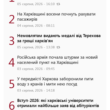
05 серпня, 2026 - 16:10
2
На Харківщині восени почнуть рахувати
пасажирів
04 серпня, 2026 - 08:11
3
Немовлятам видають медалі від Терехова
за гроші харків'ян
05 серпня, 2026 - 13:38
4
Російська армія почала штурми за новий
населений пункт на Харківщині
03 серпня, 2026 - 09:45
5
У передмісті Харкова заборонили пити
воду з кранів і мити нею посуд
03 серпня, 2026 - 14:18
6
Вступ-2026: які харківські університети
отримали найбільше заяв від абітурієнтів