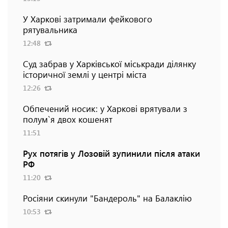
У Харкові затримали фейкового
рятувальника
12:48
Суд забрав у Харківської міськради ділянку
історичної землі у центрі міста
12:26
Обпечений носик: у Харкові врятували з
полум`я двох кошенят
11:51
Рух потягів у Лозовій зупинили після атаки
РФ
11:20
Росіяни скинули "Бандероль" на Балаклію
10:53