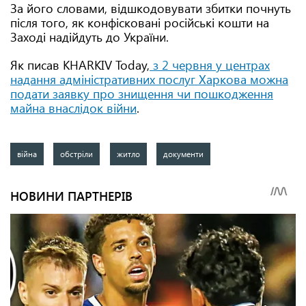
За його словами, відшкодовувати збитки почнуть
після того, як конфісковані російські кошти на
Заході надійдуть до України.
Як писав KHARKIV Today,
з 2 червня у центрах
надання адміністративних послуг Харкова можна
подати заявку про знищення чи пошкодження
майна внаслідок війни
.
війна
обстріли
житло
документи