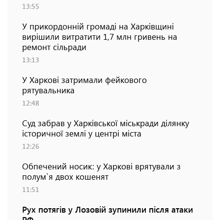
13:55
У прикордонній громаді на Харківщині
вирішили витратити 1,7 млн гривень на
ремонт сільради
13:13
У Харкові затримали фейкового
рятувальника
12:48
Суд забрав у Харківської міськради ділянку
історичної землі у центрі міста
12:26
Обпечений носик: у Харкові врятували з
полум`я двох кошенят
11:51
Рух потягів у Лозовій зупинили після атаки
РФ