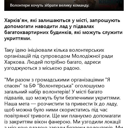
Волонтери хочуть зібрати велику команду.
Харків'ян, які залишаються у місті, запрошують
допомогати наводити лад у підвалах
багатоквартирних будинків, які можуть служити
укриттями.
Таку ідею ініціювали кілька волонтерських
організацій під супроводом Молодіжної ради
Харкова. Людей потрібно багато, адреси
узгоджуються з міською радою.
"Ми разом з громадськими організаціями "Я
спасен" та БФ "Волонтерська" оголошуємо
загальний набір волонтерів! У місті багато
підвалів, що можуть бути безпечними укриттями.
Наша мета — розчистити та привести їх до ладу,
щоб можна було ними скористатись під час
повітряної тривоги. Ще ми плануємо допомагати
із закриттям вікон фанерою. Ми узгодили локації
з міською владою заради безпеки волонтерів. Ми