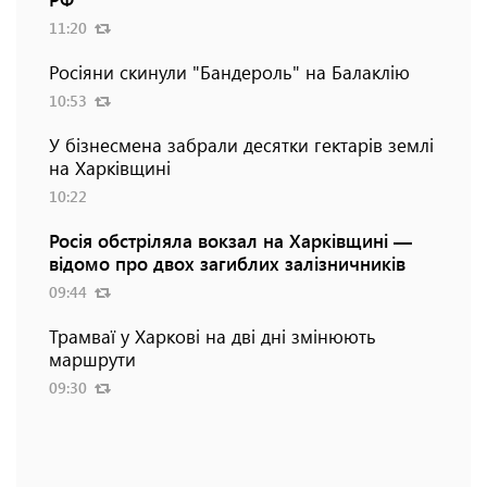
11:20
Росіяни скинули "Бандероль" на Балаклію
10:53
У бізнесмена забрали десятки гектарів землі
на Харківщині
10:22
Росія обстріляла вокзал на Харківщині —
відомо про двох загиблих залізничників
09:44
Трамваї у Харкові на дві дні змінюють
маршрути
09:30