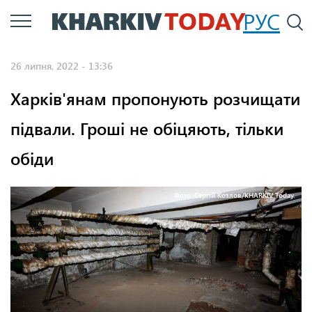
Перейти
РУС
П
до
основного
26 липня, 2022 - 13:36
вмісту
Харків'янам пропонують розчищати
підвали. Гроші не обіцяють, тільки
обіди
Фото: Сергій Козлов/KHARKIV Today.