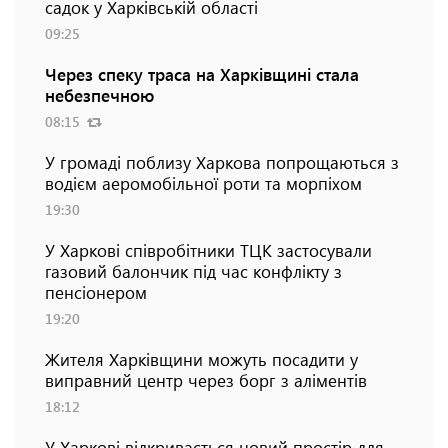
садок у Харківській області
09:25
Через спеку траса на Харківщині стала
небезпечною
08:15
У громаді поблизу Харкова попрощаються з
водієм аеромобільної роти та морпіхом
19:30
У Харкові співробітники ТЦК застосували
газовий балончик під час конфлікту з
пенсіонером
19:20
Жителя Харківщини можуть посадити у
виправний центр через борг з аліментів
18:12
У Харкові відкривається новий простір для