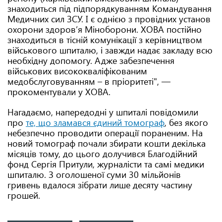
знаходиться під підпорядкуванням Командування
Медичних сил ЗСУ. І є однією з провідних установ
охорони здоров’я Міноборони. ХОВА постійно
знаходиться в тісній комунікації з керівництвом
військового шпиталю, і завжди надає закладу всю
необхідну допомогу. Адже забезпечення
військових висококваліфікованим
медобслуговуванням – в пріоритеті", —
прокоментували у ХОВА.
Нагадаємо, напередодні у шпиталі повідомили
про
те, що зламався єдиний томограф
, без якого
небезпечно проводити операції пораненим. На
новий томограф почали збирати кошти декілька
місяців тому, до цього долучився Благодійний
фонд Сергія Притули, журналісти та самі медики
шпиталю. З оголошеної суми 30 мільйонів
гривень вдалося зібрати лише десяту частину
грошей.