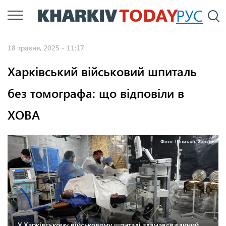
Перейти
РУС
П
до
основного
18 травня, 2025 - 11:17
вмісту
Харківський військовий шпиталь
без томографа: що відповіли в
ХОВА
Фото: Шпиталь Харків
У Харківському військовому шпиталі зламався єдиний