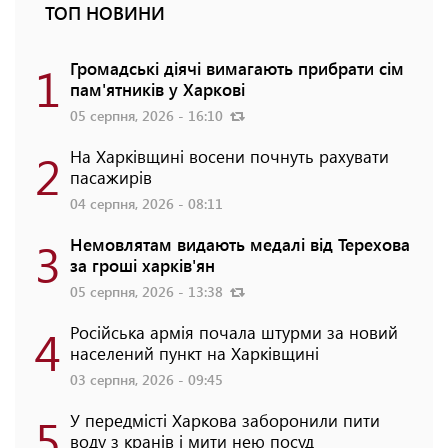
ТОП НОВИНИ
1
Громадські діячі вимагають прибрати сім
пам'ятників у Харкові
05 серпня, 2026 - 16:10
2
На Харківщині восени почнуть рахувати
пасажирів
04 серпня, 2026 - 08:11
3
Немовлятам видають медалі від Терехова
за гроші харків'ян
05 серпня, 2026 - 13:38
4
Російська армія почала штурми за новий
населений пункт на Харківщині
03 серпня, 2026 - 09:45
5
У передмісті Харкова заборонили пити
воду з кранів і мити нею посуд