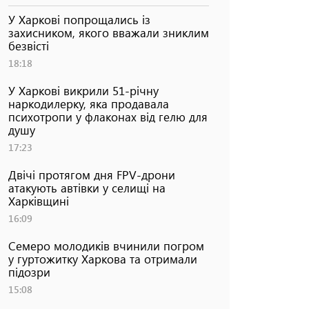
У Харкові попрощались із
захисником, якого вважали зниклим
безвісті
18:18
У Харкові викрили 51-річну
наркодилерку, яка продавала
психотропи у флаконах від гелю для
душу
17:23
Двічі протягом дня FPV-дрони
атакують автівки у селищі на
Харківщині
16:09
Семеро молодиків вчинили погром
у гуртожитку Харкова та отримали
підозри
15:08