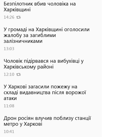
Безпілотник вбив чоловіка на
Харківщині
14:26
У громаді на Харківщині оголосили
жалобу за загиблими
залізничниками
13:03
Чоловік підірвався на вибухівці у
Харківському районі
12:10
У Харкові загасили пожежу на
складі видавництва після ворожої
атаки
11:08
Дрон росіян влучив поблизу станції
метро у Харкові
10:41