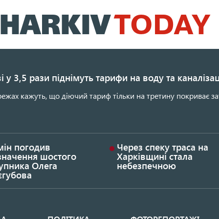
Перейти
до
основного
вмісту
і у 3,5 рази піднімуть тарифи на воду та каналіза
ежах кажуть, що діючий тариф тільки на третину покриває за
мін погодив
Через спеку траса на
значення шостого
Харківщині стала
упника Олега
небезпечною
єгубова