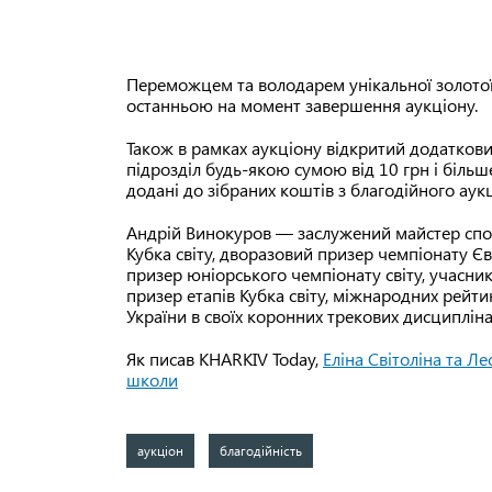
Переможцем та володарем унікальної золотої 
останньою на момент завершення аукціону.
Також в рамках аукціону відкритий додатков
підрозділ будь-якою сумою від 10 грн і більш
додані до зібраних коштів з благодійного аукц
Андрій Винокуров — заслужений майстер спор
Кубка світу, дворазовий призер чемпіонату 
призер юніорського чемпіонату світу, учасни
призер етапів Кубка світу, міжнародних рейт
України в своїх коронних трекових дисципліна
Як писав KHARKIV Today,
Еліна Світоліна та Л
школи
аукціон
благодійність