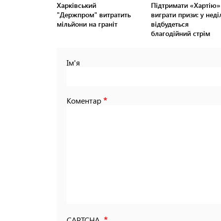
Харківський
Підтримати «Хартію» 
"Держпром" витратить
виграти призи: у нед
мільйони на граніт
відбудеться
благодійний стрім
Ім'я
Коментар
CAPTCHA