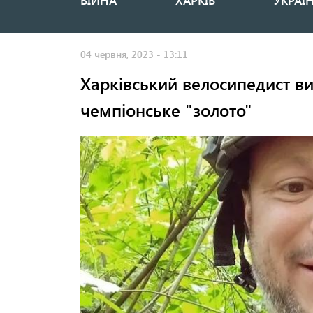
ВІЙНА
ХАРКІВ
УКРАЇ
Основная
навигация
04 червня, 2023 - 13:11
Харківський велосипедист ви
чемпіонське "золото"