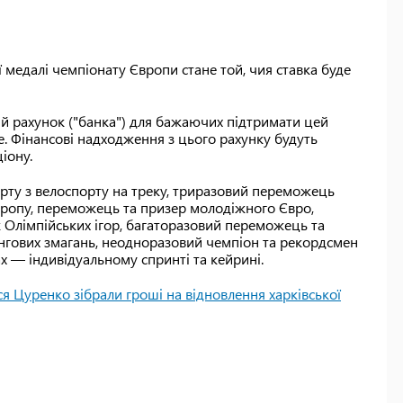
медалі чемпіонату Європи стане той, чия ставка буде
ий рахунок ("банка") для бажаючих підтримати цей
е. Фінансові надходження з цього рахунку будуть
іону.
ту з велоспорту на треку, триразовий переможець
Європу, переможець та призер молодіжного Євро,
к Олімпійських ігор, багаторазовий переможець та
ингових змагань, неодноразовий чемпіон та рекордсмен
х — індивідуальному спринті та кейрині.
еся Цуренко зібрали гроші на відновлення харківської