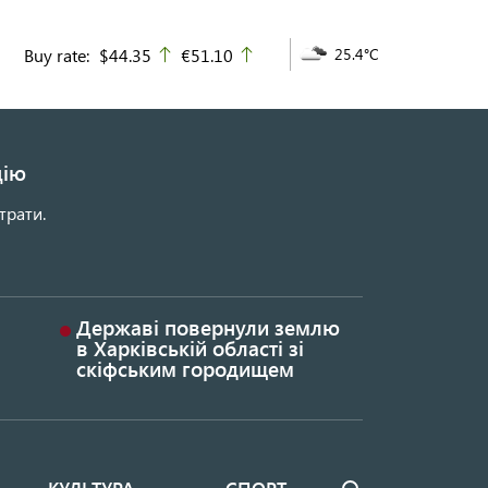
Buy rate:
$44.35
€51.10
25.4°C
up
up
цію
трати.
Державі повернули землю
в Харківській області зі
скіфським городищем