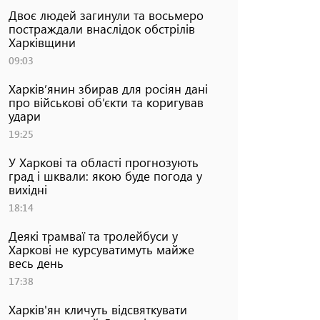
Двоє людей загинули та восьмеро
постраждали внаслідок обстрілів
Харківщини
09:03
Харків’янин збирав для росіян дані
про військові об’єкти та коригував
удари
19:25
У Харкові та області прогнозують
град і шквали: якою буде погода у
вихідні
18:14
Деякі трамваї та тролейбуси у
Харкові не курсуватимуть майже
весь день
17:38
Харків'ян кличуть відсвяткувати