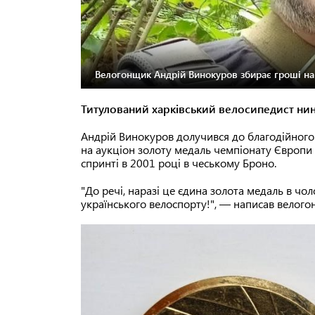
Велогонщик Андрій Винокуров збирає гроші на
Титулований харківський велосипедист нин
Андрій Винокуров долучився до благодійного
на аукціон золоту медаль чемпіонату Європи 
спринті в 2001 році в чеському Броно.
"До речі, наразі це єдина золота медаль в чол
українського велоспорту!", — написав велогон