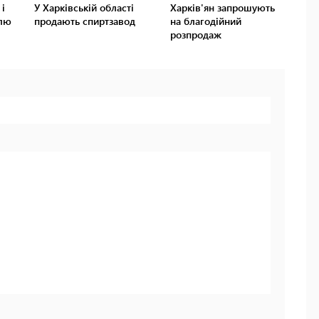
і
У Харківській області
Харків'ян запрошують
ілю
продають спиртзавод
на благодійний
розпродаж