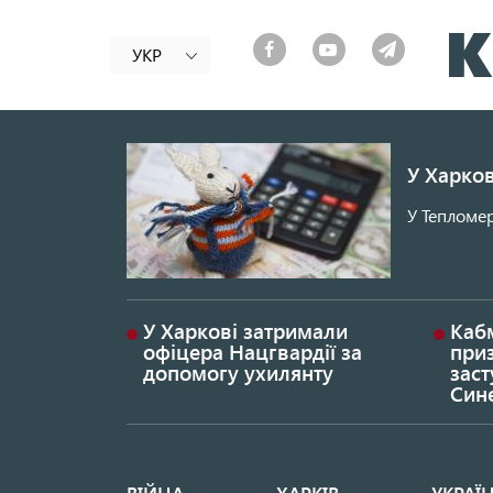
УКР
У Харков
У Тепломер
У Харкові затримали
Каб
офіцера Нацгвардії за
при
допомогу ухилянту
заст
Син