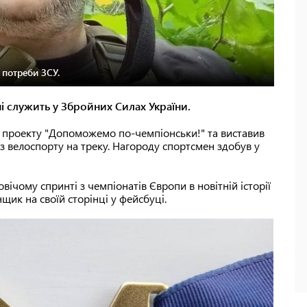
 потреби ЗСУ.
і служить у Збройних Силах України.
 проекту "Допоможемо по-чемпіонськи!" та виставив
з велоспорту на треку. Нагороду спортсмен здобув у
овічому спринті з чемпіонатів Європи в новітній історії
щик на своїй сторінці у фейсбуці.