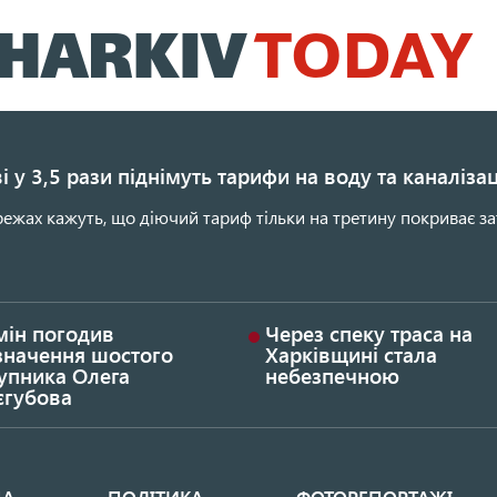
Перейти
до
основного
вмісту
і у 3,5 рази піднімуть тарифи на воду та каналіза
ежах кажуть, що діючий тариф тільки на третину покриває за
мін погодив
Через спеку траса на
значення шостого
Харківщині стала
упника Олега
небезпечною
єгубова