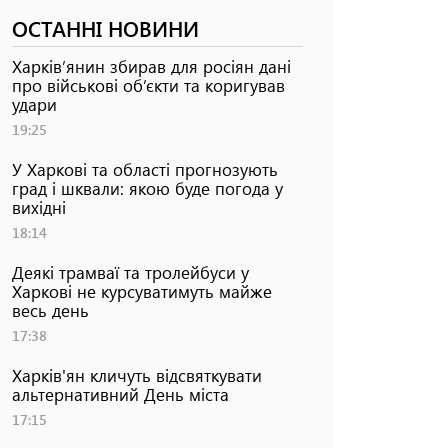
ОСТАННІ НОВИНИ
Харків’янин збирав для росіян дані
про військові об’єкти та коригував
удари
19:25
У Харкові та області прогнозують
град і шквали: якою буде погода у
вихідні
18:14
Деякі трамваї та тролейбуси у
Харкові не курсуватимуть майже
весь день
17:38
Харків'ян кличуть відсвяткувати
альтернативний День міста
17:15