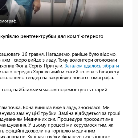
омограф.
акупівлю рентген-трубки для компʼютерного
рацювати 16 травня. Нагадаємо, раніше було відомо,
ям і скоро вийде з ладу. Тому волонтери оголосили
підхопив Фонд Сергія Притули.
Загалом вдалось зібрати
италю передав Харківський міський голова з бюджету
 оголошено тендер на закупівлю нового томографа.
м того, найближчим часом поремонтують старий
ампочка. Вона вийшла вже з ладу, зносилася. Ми
ануємо заміну цієї трубки. Заміна відбудеться за гроші
мандуванням Медичних сил. Процедура проходитиме
мандування. У цьому процесі ми керуємося тим, які
ть офіційні дозволи на торгівлю медичним
х апаратів. Купівля трубки фінансується з іншого