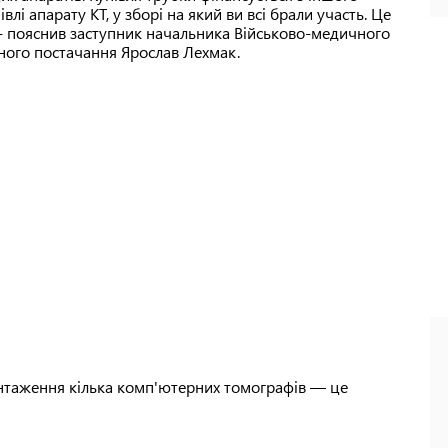
влі апарату КТ, у зборі на який ви всі брали участь. Це
, - пояснив заступник начальника Військово-медичного
чного постачання Ярослав Лехмак.
нтаження кілька комп'ютерних томографів — це