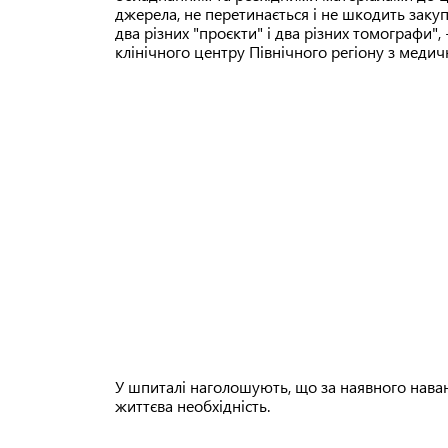
джерела, не перетинається і не шкодить закупі
два різних "проєкти" і два різних томографи"
клінічного центру Північного регіону з меди
У шпиталі наголошують, що за наявного нава
життєва необхідність.