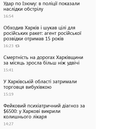
Удар по Ізюму: в поліції показали
наслідки обстрілу
16:54
Обходив Харків і шукав цілі для
російських ракет: агент російської
розвідки отримав 15 років
16:23
Смертність на дорогах Харківщини
за місяць зросла більш ніж удвічі
15:41
У Харківській області затримали
торговця вибухівкою
15:19
Фейковий психіатричний діагноз за
$6500: у Харкові викрили
колишнього лікаря
14:27