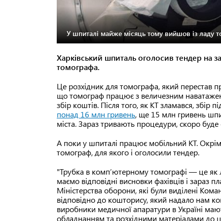
У шпиталі майже місяць тому вийшов із ладу т
Харківський шпиталь оголосив тендер на з
томографа.
Це розхідник для томографа, який перестав п
що томограф працює з величезним наватаженн
збір коштів. Після того, як КТ зламався, збір 
понад 16 млн гривень
, ще 15 млн гривень шп
міста. Зараз тривають процедури, скоро буде
А поки у шпиталі працює мобільний КТ. Окрі
томограф, для якого і оголосили тендер.
"Трубка в компʼютерному томографі — це як л
маємо відповідні висновки фахівців і зараз пл
Міністерства оборони, які були виділені Ко
відповідно до кошторису, який надало нам ко
виробники медичної апаратури в Україні маю
обладнанням та розхідними матеріалами до ци