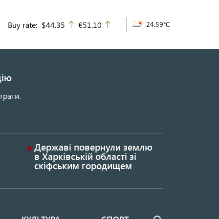
Buy rate:
$44.35
€51.10
24.59°C
up
up
цію
трати.
Державі повернули землю
в Харківській області зі
скіфським городищем