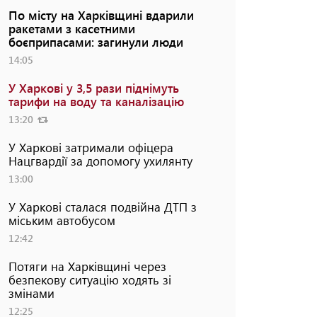
По місту на Харківщині вдарили
ракетами з касетними
боєприпасами: загинули люди
14:05
У Харкові у 3,5 рази піднімуть
тарифи на воду та каналізацію
13:20
У Харкові затримали офіцера
Нацгвардії за допомогу ухилянту
13:00
У Харкові сталася подвійна ДТП з
міським автобусом
12:42
Потяги на Харківщині через
безпекову ситуацію ходять зі
змінами
12:25