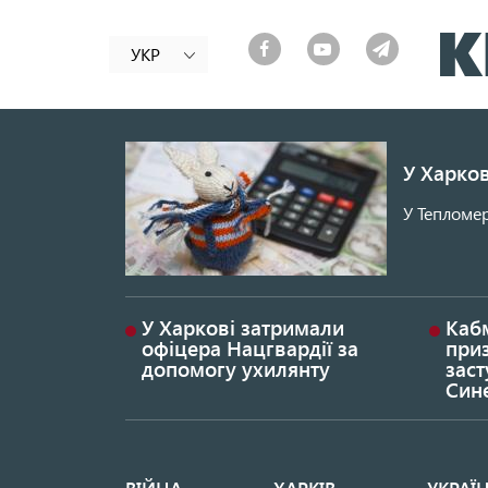
УКР
У Харков
У Тепломер
У Харкові затримали
Каб
офіцера Нацгвардії за
при
допомогу ухилянту
заст
Син