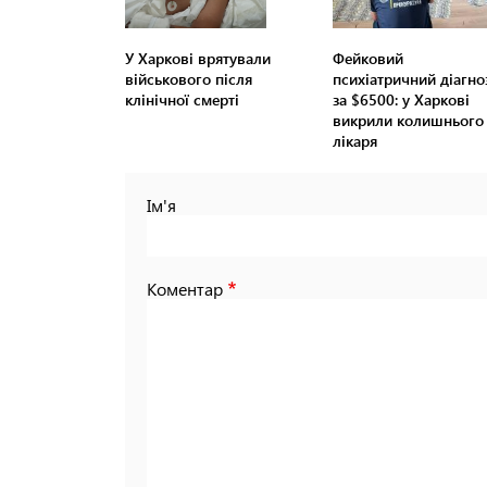
У Харкові врятували
Фейковий
військового після
психіатричний діагно
клінічної смерті
за $6500: у Харкові
викрили колишнього
лікаря
Ім'я
Коментар