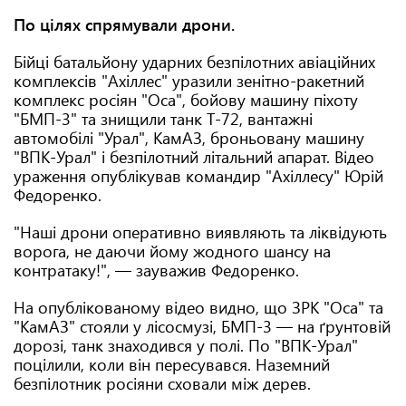
По цілях спрямували дрони.
Бійці батальйону ударних безпілотних авіаційних
комплексів "Ахіллес" уразили зенітно-ракетний
комплекс росіян "Оса", бойову машину піхоту
"БМП-3" та знищили танк Т-72, вантажні
автомобілі "Урал", КамАЗ, броньовану машину
"ВПК-Урал" і безпілотний літальний апарат. Відео
ураження опублікував командир "Ахіллесу" Юрій
Федоренко.
"Наші дрони оперативно виявляють та ліквідують
ворога, не даючи йому жодного шансу на
контратаку!", — зауважив Федоренко.
На опублікованому відео видно, що ЗРК "Оса" та
"КамАЗ" стояли у лісосмузі, БМП-3 — на ґрунтовій
дорозі, танк знаходився у полі. По "ВПК-Урал"
поцілили, коли він пересувався. Наземний
безпілотник росіяни сховали між дерев.