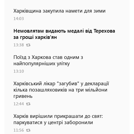
Харківщина закупила намети для зими
14:03
Немовлятам видають медалі від Терехова
за гроші харків'ян
13:38
Поїзд з Харкова став одним з
найпопулярніших улітку
13:10
Харківський лікар "загубив" у декларації
кілька позашляховиків на три мільйони
гривень
12:44
Харків вирішили прикрашати до свят:
паркуватися у центрі заборонили
11:56