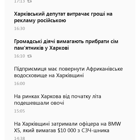
17:13
Харківський депутат витрачає гроші на
рекламу російською
16:30
Громадські діячі вимагають прибрати сім
пам'ятників у Харкові
16:10
Підприємиця має повернути Африканівське
водосховище на Харківщині
16:00
На ринках Харкова від початку літа
подешевшали овочі
15:05
На Харківщині затримали офіцера на BMW
Х5, який вимагав $10 000 з СЗЧ-шника
14:38