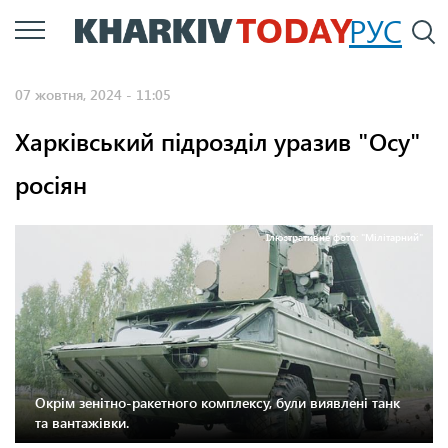
Перейти
РУС
П
до
основного
07 жовтня, 2024 - 11:05
вмісту
Харківський підрозділ уразив "Осу"
росіян
Ілюстративне фото: "Мілітарний"
Окрім зенітно-ракетного комплексу, були виявлені танк
та вантажівки.