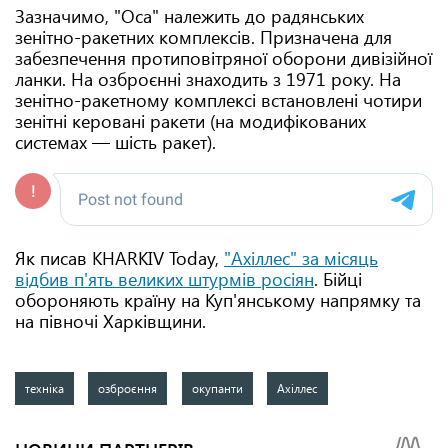
Зазначимо, "Оса" належить до радянських
зенітно-ракетних комплексів. Призначена для
забезпечення протиповітряної оборони дивізійної
ланки. На озброєнні знаходить з 1971 року. На
зенітно-ракетному комплексі встановлені чотири
зенітні керовані ракети (на модифікованих
системах — шість ракет).
Як писав KHARKIV Today,
"Ахіллес" за місяць
відбив п'ять великих штурмів росіян
. Бійці
обороняють країну на Куп'янському напрямку та
на півночі Харківщини.
техніка
озброєння
окупанти
Ахіллес