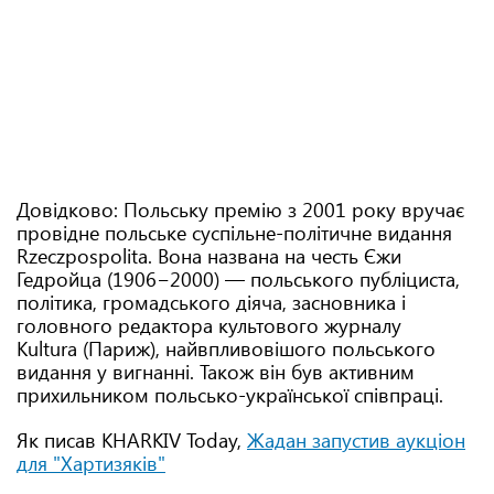
Довідково: Польську премію з 2001 року вручає
провідне польське суспільне-політичне видання
Rzeczpospolita. Вона названа на честь Єжи
Гедройца (1906−2000) — польського публіциста,
політика, громадського діяча, засновника і
головного редактора культового журналу
Kultura (Париж), найвпливовішого польського
видання у вигнанні. Також він був активним
прихильником польсько-української співпраці.
Як писав KHARKIV Today,
Жадан запустив аукціон
для "Хартизяків"