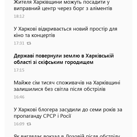
Жителя Харківщини можуть посадити у
виправний центр через борг з аліментів
18:12
У Харкові відкривається новий простір для
кіно та концертів
17:31
Державі повернули землю в Харківській
області зі скіфським городищем
17:15
Майже сім тисяч споживачів на Харківщині
залишилися без світла після обстрілів
16:46
У Харкові блогера засудили до семи років за
пропаганду СРСР і Росії
16:09
Як виглядає вокзал в Лозовій після обстрілу