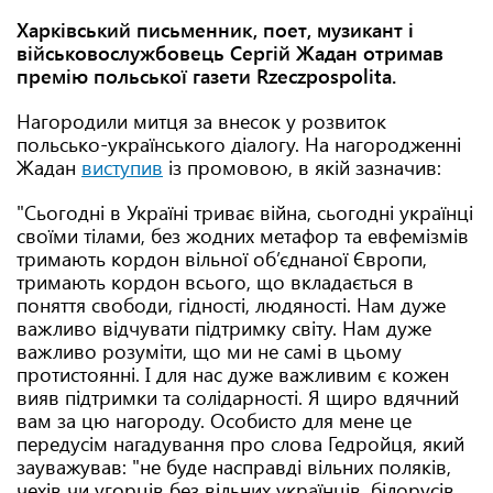
Харківський письменник, поет, музикант і
військовослужбовець Сергій Жадан отримав
премію польської газети Rzeczpospolita.
Нагородили митця за внесок у розвиток
польсько-українського діалогу. На нагородженні
Жадан
виступив
із промовою, в якій зазначив:
"Сьогодні в Україні триває війна, сьогодні українці
своїми тілами, без жодних метафор та евфемізмів
тримають кордон вільної об’єднаної Європи,
тримають кордон всього, що вкладається в
поняття свободи, гідності, людяності. Нам дуже
важливо відчувати підтримку світу. Нам дуже
важливо розуміти, що ми не самі в цьому
протистоянні. І для нас дуже важливим є кожен
вияв підтримки та солідарності. Я щиро вдячний
вам за цю нагороду. Особисто для мене це
передусім нагадування про слова Гедройця, який
зауважував: "не буде насправді вільних поляків,
чехів чи угорців без вільних українців, білорусів