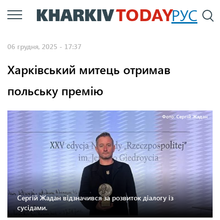
Перейти
РУС
П
до
основного
06 грудня, 2025 - 17:37
вмісту
Харківський митець отримав
польську премію
Фото: Сергій Жадан
Сергій Жадан відзначився за розвиток діалогу із
сусідами.