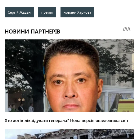
Сергій Жадан
премія
новини Харкова