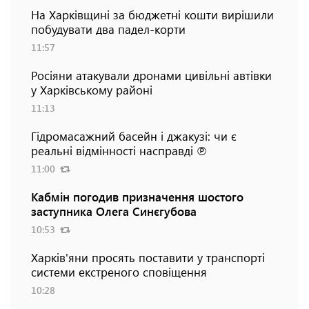
На Харківщині за бюджетні кошти вирішили
побудувати два падел-корти
11:57
Росіяни атакували дронами цивільні автівки
у Харківському районі
11:13
Гідромасажний басейн і джакузі: чи є
реальні відмінності насправді ℗
11:00
Кабмін погодив призначення шостого
заступника Олега Синєгубова
10:53
Харків'яни просять поставити у транспорті
системи екстреного сповіщення
10:28