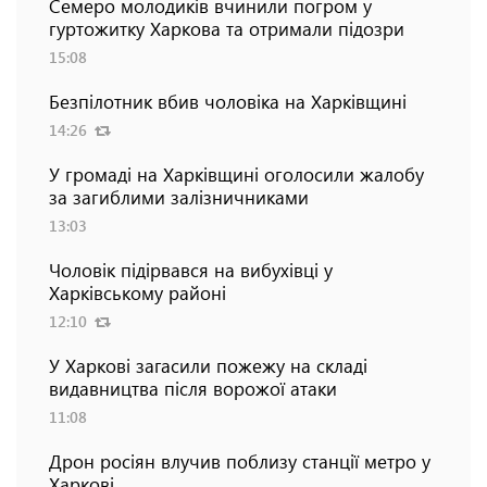
Семеро молодиків вчинили погром у
гуртожитку Харкова та отримали підозри
15:08
Безпілотник вбив чоловіка на Харківщині
14:26
У громаді на Харківщині оголосили жалобу
за загиблими залізничниками
13:03
Чоловік підірвався на вибухівці у
Харківському районі
12:10
У Харкові загасили пожежу на складі
видавництва після ворожої атаки
11:08
Дрон росіян влучив поблизу станції метро у
Харкові