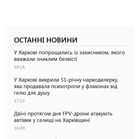
ОСТАННІ НОВИНИ
У Харкові попрощались із захисником, якого
вважали зниклим безвісті
18:18
У Харкові викрили 51-річну наркодилерку,
яка продавала психотропи у флаконах від
гелю для душу
17:23
Двічі протягом дня FPV-дрони атакують
автівки у селищі на Харківщині
16:09