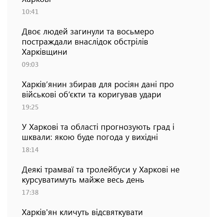
10:41
Двоє людей загинули та восьмеро
постраждали внаслідок обстрілів
Харківщини
09:03
Харків’янин збирав для росіян дані про
військові об’єкти та коригував удари
19:25
У Харкові та області прогнозують град і
шквали: якою буде погода у вихідні
18:14
Деякі трамваї та тролейбуси у Харкові не
курсуватимуть майже весь день
17:38
Харків'ян кличуть відсвяткувати