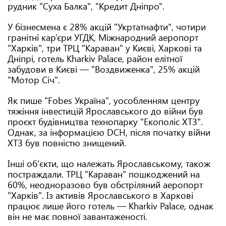
рудник "Суха Балка", "Кредит Дніпро".
У бізнесмена є 28% акцій "Укртатнафти", чотири
гранітні кар’єри УГДК, Міжнародний аеропорт
"Харків", три ТРЦ "Караван" у Києві, Харкові та
Дніпрі, готель Kharkiv Palace, район елітної
забудови в Києві — "Воздвиженка", 25% акцій
"Мотор Січ".
Як пише "Fobes Україна", уособленням центру
тяжіння інвестицій Ярославського до війни був
проєкт будівництва технопарку "Екополіс ХТЗ".
Однак, за інформацією DCH, після початку війни
ХТЗ був повністю знищений.
Інші об'єкти, що належать Ярославському, також
постраждали. ТРЦ "Караван" пошкоджений на
60%, неодноразово був обстріляний аеропорт
"Харків". Із активів Ярославського в Харкові
працює лише його готель — Kharkiv Palace, однак
він не має повної завантаженості.