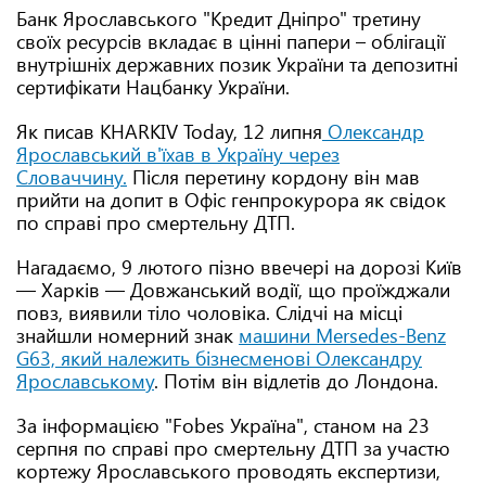
Банк Ярославського "Кредит Дніпро" третину
своїх ресурсів вкладає в цінні папери – облігації
внутрішніх державних позик України та депозитні
сертифікати Нацбанку України.
Як писав KHARKIV Today, 12 липня
Олександр
Ярославський в'їхав в Україну через
Словаччину.
Після перетину кордону він мав
прийти на допит в Офіс генпрокурора як свідок
по справі про смертельну ДТП.
Нагадаємо, 9 лютого пізно ввечері на дорозі Київ
— Харків — Довжанський водії, що проїжджали
повз, виявили тіло чоловіка. Слідчі на місці
знайшли номерний знак
машини Mersedes-Benz
G63, який належить бізнесменові Олександру
Ярославському
. Потім він відлетів до Лондона.
За інформацією "Fobes Україна", станом на 23
серпня по справі про смертельну ДТП за участю
кортежу Ярославського проводять експертизи,