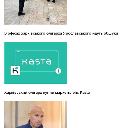
В офісах харківського олігарха Ярославського йдуть обшуки
Харківський олігарх купив маркетплейс Kasta