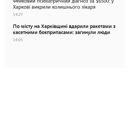
Фейковий психіатричний діагноз за $6500: у
Харкові викрили колишнього лікаря
14:27
По місту на Харківщині вдарили ракетами з
касетними боєприпасами: загинули люди
14:05