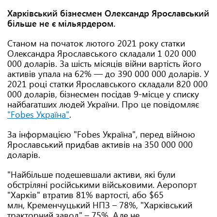
Харківський бізнесмен Олександр Ярославський
більше не є мільярдером.
Станом на початок лютого 2021 року статки
Олександра Ярославського складали 1 020 000
000 доларів. За шість місяців війни вартість його
активів упала на 62% — до 390 000 000 доларів. У
2021 році статки Ярославського складали 820 000
000 доларів, бізнесмен посідав 9-місце у списку
найбагатших людей України. Про це повідомляє
"Fobes Україна"
.
За інформацією "Fobes Україна", перед війною
Ярославський придбав активів на 350 000 000
доларів.
"Найбільше подешевшали активи, які були
обстріляні російськими військовими. Аеропорт
"Харків" втратив 81% вартості, або $65
млн, Кременчуцький НПЗ – 78%, "Харківський
тракторний завод" – 75%. Але не