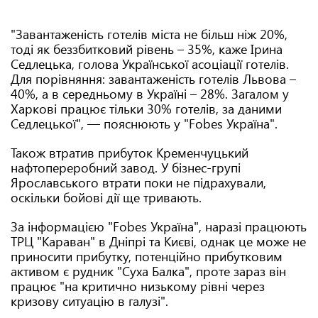
"Завантаженість готелів міста не більш ніж 20%,
тоді як беззбитковий рівень – 35%, каже Ірина
Седлецька, голова Української асоціації готелів.
Для порівняння: завантаженість готелів Львова –
40%, а в середньому в Україні – 28%. Загалом у
Харкові працює тільки 30% готелів, за даними
Седлецької", — пояснюють у "Fobes Україна".
Також втратив прибуток Кременчуцький
нафтопереробний завод. У бізнес-групі
Ярославського втрати поки не підрахували,
оскільки бойові дії ще тривають.
За інформацією "Fobes Україна", наразі працюють
ТРЦ "Караван" в Дніпрі та Києві, однак це може не
приносити прибутку, потенційно прибутковим
активом є рудник "Суха Балка", проте зараз він
працює "на критично низькому рівні через
кризову ситуацію в галузі".