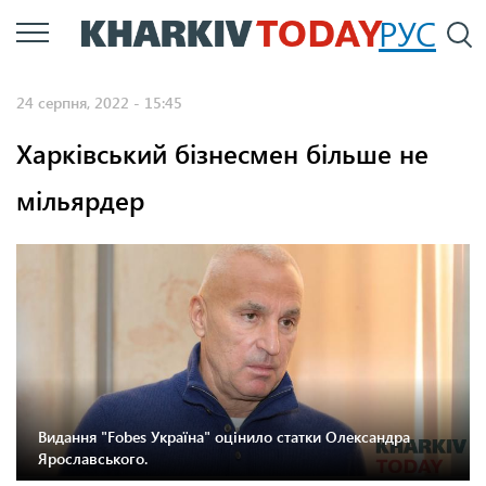
Перейти
РУС
П
до
основного
24 серпня, 2022 - 15:45
вмісту
Харківський бізнесмен більше не
мільярдер
Видання "Fobes Україна" оцінило статки Олександра
Ярославського.