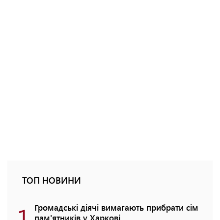
ТОП НОВИНИ
1
Громадські діячі вимагають прибрати сім
пам'ятників у Харкові