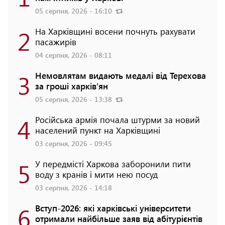
05 серпня, 2026 - 16:10
2
На Харківщині восени почнуть рахувати
пасажирів
04 серпня, 2026 - 08:11
3
Немовлятам видають медалі від Терехова
за гроші харків'ян
05 серпня, 2026 - 13:38
4
Російська армія почала штурми за новий
населений пункт на Харківщині
03 серпня, 2026 - 09:45
5
У передмісті Харкова заборонили пити
воду з кранів і мити нею посуд
03 серпня, 2026 - 14:18
6
Вступ-2026: які харківські університети
отримали найбільше заяв від абітурієнтів