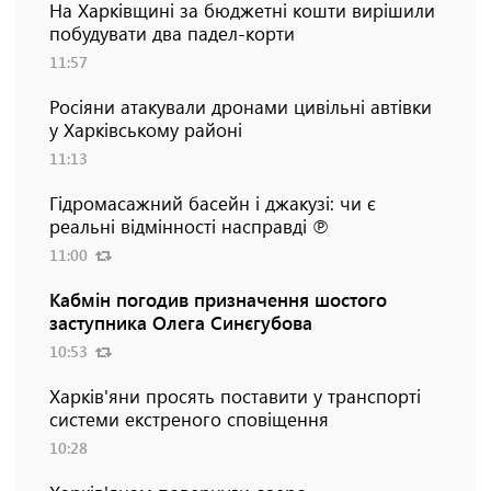
На Харківщині за бюджетні кошти вирішили
побудувати два падел-корти
11:57
Росіяни атакували дронами цивільні автівки
у Харківському районі
11:13
Гідромасажний басейн і джакузі: чи є
реальні відмінності насправді ℗
11:00
Кабмін погодив призначення шостого
заступника Олега Синєгубова
10:53
Харків'яни просять поставити у транспорті
системи екстреного сповіщення
10:28