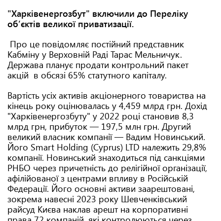
"Харківенергозбут" включили до Переліку
обʼєктів великої приватизації.
Про це повідомляє постійний представник
Кабміну у Верховній Раді Тарас Мельничук.
Держава планує продати контрольний пакет
акцій в обсязі 65% статутного капіталу.
Вартість усіх активів акціонерного товариства на
кінець року оцінювалась у 4,459 млрд грн. Дохід
"Харківенергозбуту" у 2022 році становив 8,3
млрд грн, прибуток — 197,5 млн грн. Другий
великий власник компанії — Вадим Новинський.
Його Smart Holding (Cyprus) LTD належить 29,8%
компанії. Новинський знаходиться під санкціями
РНБО через причетність до релігійної організації,
афілійованої з центрами впливу в Російській
Федерації. Його основні активи заарештовані,
зокрема навесні 2023 року Шевченківський
райсуд Києва наклав арешт на корпоративні
права 72 компаній, які контролюються через