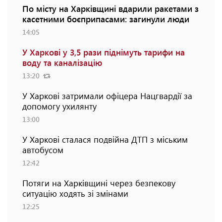
По місту на Харківщині вдарили ракетами з
касетними боєприпасами: загинули люди
14:05
У Харкові у 3,5 рази піднімуть тарифи на
воду та каналізацію
13:20
У Харкові затримали офіцера Нацгвардії за
допомогу ухилянту
13:00
У Харкові сталася подвійна ДТП з міським
автобусом
12:42
Потяги на Харківщині через безпекову
ситуацію ходять зі змінами
12:25