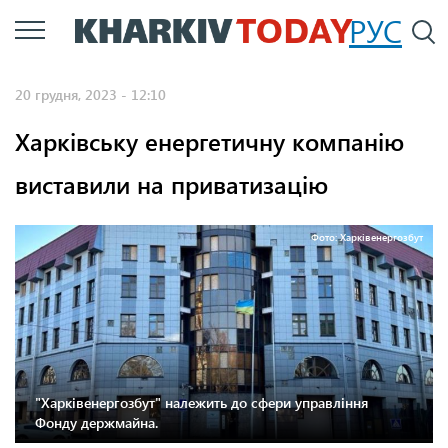
Перейти
РУС
П
до
основного
20 грудня, 2023 - 12:10
вмісту
Харківську енергетичну компанію
виставили на приватизацію
Фото: Харківенергозбут
"Харківенергозбут" належить до сфери управління
Фонду держмайна.