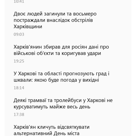
10:41
Двоє людей загинули та восьмеро
постраждали внаслідок обстрілів
Харківщини
09:03
Харків’янин збирав для росіян дані про
військові об’єкти та коригував удари
19:25
У Харкові та області прогнозують град і
шквали: якою буде погода у вихідні
18:14
Деякі трамваї та тролейбуси у Харкові не
курсуватимуть майже весь день
17:38
Харків'ян кличуть відсвяткувати
альтернативний День міста