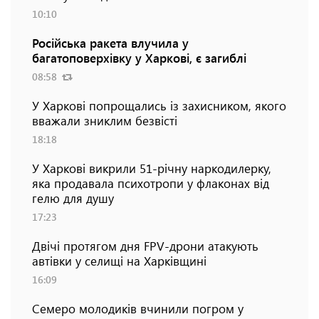
10:10
Російська ракета влучила у
багатоповерхівку у Харкові, є загиблі
08:58
У Харкові попрощались із захисником, якого
вважали зниклим безвісті
18:18
У Харкові викрили 51-річну наркодилерку,
яка продавала психотропи у флаконах від
гелю для душу
17:23
Двічі протягом дня FPV-дрони атакують
автівки у селищі на Харківщині
16:09
Семеро молодиків вчинили погром у