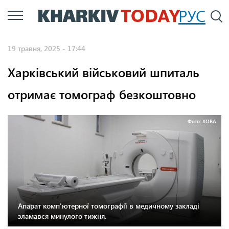
Перейти
РУС
П
до
основного
19 травня, 2025 - 17:44
вмісту
Харківський військовий шпиталь
отримає томограф безкоштовно
Фото: ХОВА
Апарат комп'ютерної томографії в медичному закладі
зламався минулого тижня.