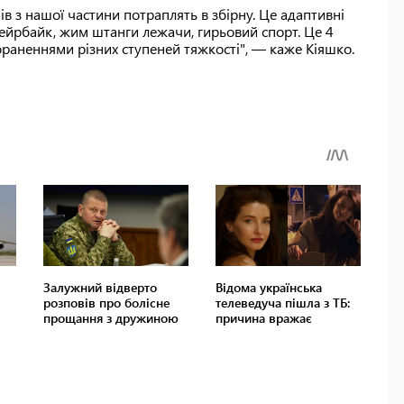
в з нашої частини потраплять в збірну. Це адаптивні
, ейрбайк, жим штанги лежачи, гирьовий спорт. Це 4
пораненнями різних ступеней тяжкості", — каже Кіяшко.