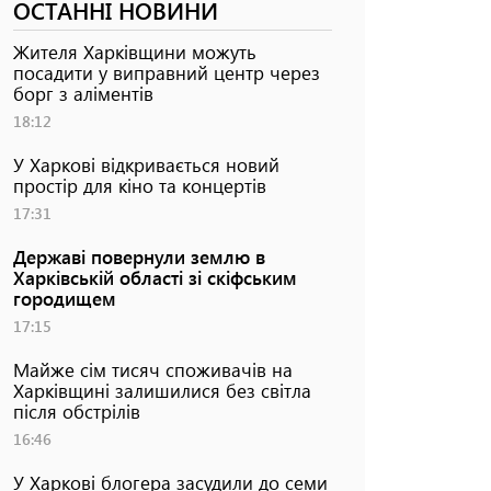
ОСТАННІ НОВИНИ
Жителя Харківщини можуть
посадити у виправний центр через
борг з аліментів
18:12
У Харкові відкривається новий
простір для кіно та концертів
17:31
Державі повернули землю в
Харківській області зі скіфським
городищем
17:15
Майже сім тисяч споживачів на
Харківщині залишилися без світла
після обстрілів
16:46
У Харкові блогера засудили до семи