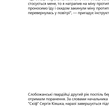
стосується мене, то я натрапив на міну прот
проносимо їду і скидом закинули міну проти
перевернулась у повітрі", — пригадує інструкт
Слобожанські гвардійці другий рік поспіль бер
отримали поранення. За словами начальника ф
"Скіф" Сергія Кіяшка, наразі завершується під