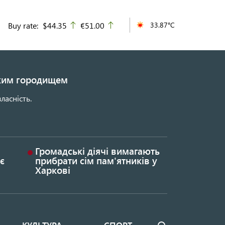
Buy rate:
$44.35
€51.00
33.87°C
up
up
ьким городищем
ласність.
Громадські діячі вимагають
є
прибрати сім пам'ятників у
Харкові