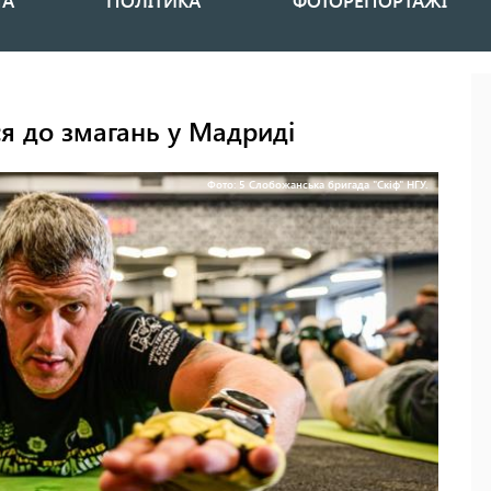
НА
ПОЛІТИКА
ФОТОРЕПОРТАЖІ
ся до змагань у Мадриді
Фото: 5 Слобожанська бригада "Скіф" НГУ.