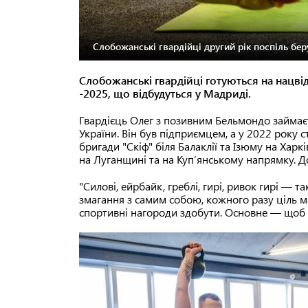
Слобожанські гвардійці другий рік поспіль беру
Слобожанські гвардійці готуються на нацві
-2025, що відбудуться у Мадриді.
Гвардієць Олег з позивним Бельмондо займає
України. Він був підприємцем, а у 2022 року 
бригади "Скіф" біля Балаклії та Ізюму на Харк
на Луганщині та на Куп’янському напрямку. Д
"Силові, ейрбайк, греблі, гирі, ривок гирі — 
змагання з самим собою, кожного разу ціль ма
спортивні нагороди здобути. Основне — щоб