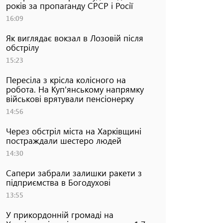
років за пропаганду СРСР і Росії
16:09
Як виглядає вокзал в Лозовій після
обстрілу
15:23
Пересіла з крісла колісного на
робота. На Куп'янському напрямку
військові врятували пенсіонерку
14:56
Через обстріл міста на Харківщині
постраждали шестеро людей
14:30
Сапери забрали залишки ракети з
підприємства в Богодухові
13:55
У прикордонній громаді на