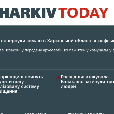
Перейти
до
основного
вмісту
повернули землю в Харківській області зі скіфс
ав незаконну передачу археологічної пам'ятки у комунальну в
Харківщині почнуть
Росія двічі атакувала
увати нову
Балаклію: загинули тро
лізовану систему
людей
віщення