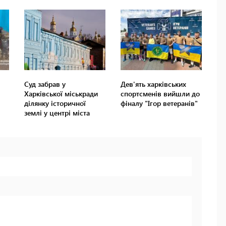
Суд забрав у
Дев'ять харківських
Харківської міськради
спортсменів вийшли до
ділянку історичної
фіналу "Ігор ветеранів"
землі у центрі міста