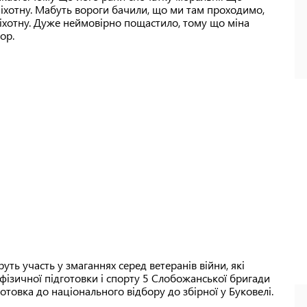
ипіхотну. Мабуть вороги бачили, що ми там проходимо,
піхотну. Дуже неймовірно пощастило, тому що міна
ор.
уть участь у змаганнях серед ветеранів війни, які
ізичної підготовки і спорту 5 Слобожанської бригади
готовка до національного відбору до збірної у Буковелі.