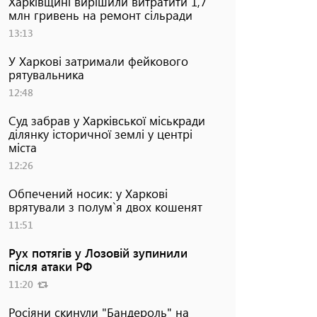
Харківщині вирішили витратити 1,7
млн гривень на ремонт сільради
13:13
У Харкові затримали фейкового
рятувальника
12:48
Суд забрав у Харківської міськради
ділянку історичної землі у центрі
міста
12:26
Обпечений носик: у Харкові
врятували з полум`я двох кошенят
11:51
Рух потягів у Лозовій зупинили
після атаки РФ
11:20
Росіяни скинули "Бандероль" на