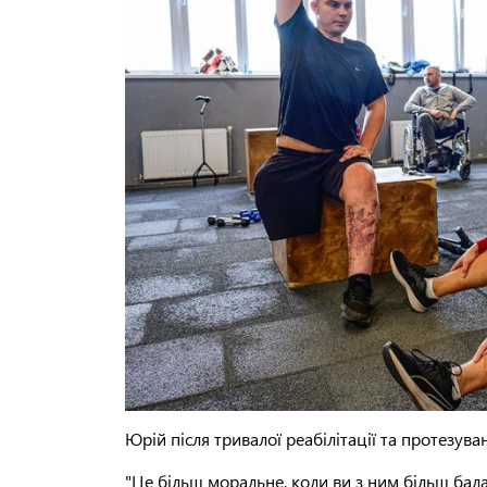
Юрій після тривалої реабілітації та протезув
"Це більш моральне, коли ви з ним більш бал