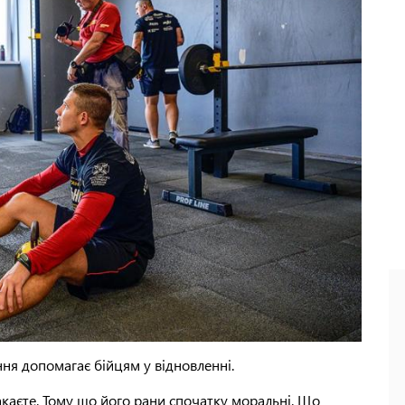
ання допомагає бійцям у відновленні.
акаєте. Тому що його рани спочатку моральні. Що