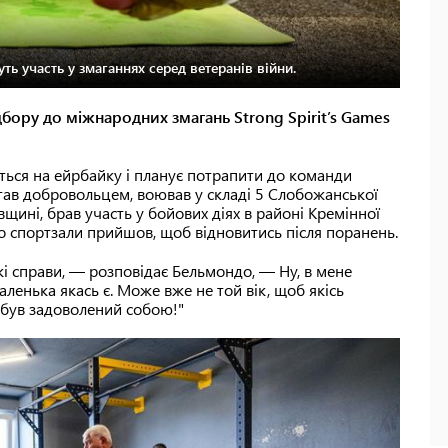
ть участь у змаганнях серед ветеранів війни.
дбору до міжнародних змагань Strong Spirit’s Games
ться на ейрбайку і планує потрапити до команди
став добровольцем, воював у складі 5 Слобожанської
івщині, брав участь у бойових діях в районі Кремінної
о спортзали прийшов, щоб відновитись після поранень.
такі справи, — розповідає Бельмондо, — Ну, в мене
ленька якась є. Може вже не той вік, щоб якісь
 був задоволений собою!"