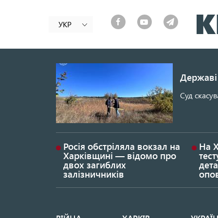
УКР
Державі 
Суд скасув
Росія обстріляла вокзал на
На 
Харківщині — відомо про
тест
двох загиблих
дета
залізничників
опо