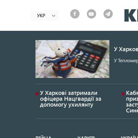
УКР
У Харков
У Тепломер
У Харкові затримали
Каб
офіцера Нацгвардії за
при
допомогу ухилянту
заст
Син