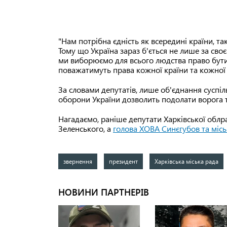
"Нам потрібна єдність як всередині країни, 
Тому що Україна зараз б'ється не лише за св
ми виборюємо для всього людства право бути 
поважатимуть права кожної країни та кожної 
За словами депутатів, лише об'єднання суспіл
оборони України дозволить подолати ворога т
Нагадаємо, раніше депутати Харківської обл
Зеленського, а
голова ХОВА Синєгубов та місь
звернення
президент
Харківська міська рада