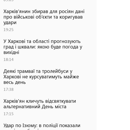
Харків’янин збирав для росіян дані
про військові об’єкти та коригував
удари
19:25
У Харкові та області прогнозують
град і шквали: якою буде погода у
вихідні
18:14
Деякі трамваї та тролейбуси у
Харкові не курсуватимуть майже
весь день
17:38
Харків'ян кличуть відсвяткувати
альтернативний День міста
17:15
Удар по Ізюму: в поліції показали