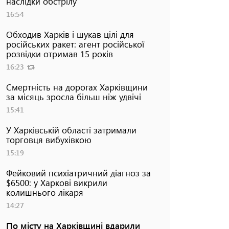
наслідки обстрілу
16:54
Обходив Харків і шукав цілі для
російських ракет: агент російської
розвідки отримав 15 років
16:23
Смертність на дорогах Харківщини
за місяць зросла більш ніж удвічі
15:41
У Харківській області затримали
торговця вибухівкою
15:19
Фейковий психіатричний діагноз за
$6500: у Харкові викрили
колишнього лікаря
14:27
По місту на Харківщині вдарили