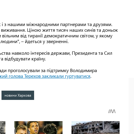
так і з нашими міжнародними партнерами та друзями.
оє виживання. Ціною життя тисяч наших синів та доньок
вільним від тиранії демократичним світом, у якому
людини", – йдеться у зверненні.
ьства навколо інтересів держави, Президента та Сил
а відбудувати країну.
ради проголосували за підтримку Володимира
кий голова Терехов закликали гуртуватися
.
новини Харкова