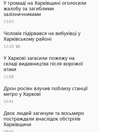
У громаді на Харківщині оголосили
жалобу за загиблими
залізничниками
13:03
Чоловік підірвався на вибухівці у
Харківському районі
12:10
У Харкові загасили пожежу на
складі видавництва після ворожої
атаки
11:08
Дрон росіян влучив поблизу станції
метро у Харкові
10:41
Двоє людей загинули та восьмеро
постраждали внаслідок обстрілів
Харківщини
09:03