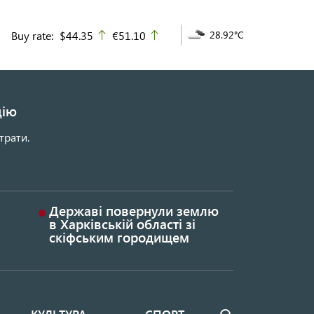
Buy rate:
$44.35
€51.10
28.92°C
up
up
цію
трати.
Державі повернули землю
в Харківській області зі
скіфським городищем