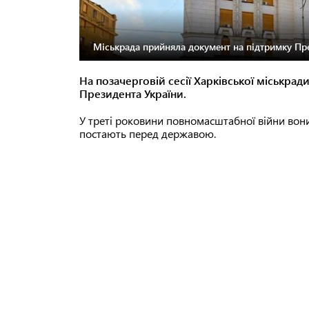
Міськрада прийняла документ на підтримку Пре
На позачерговій сесії Харківської міськра
Президента України.
У треті роковини повномасштабної війни вони
постають перед державою.