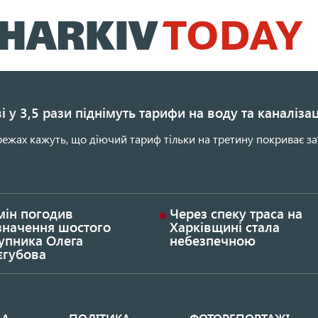
Перейти
до
основного
вмісту
і у 3,5 рази піднімуть тарифи на воду та каналіза
ежах кажуть, що діючий тариф тільки на третину покриває за
мін погодив
Через спеку траса на
значення шостого
Харківщині стала
упника Олега
небезпечною
єгубова