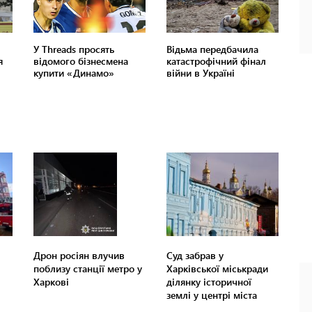
Дрон росіян влучив
Суд забрав у
поблизу станції метро у
Харківської міськради
Харкові
ділянку історичної
землі у центрі міста