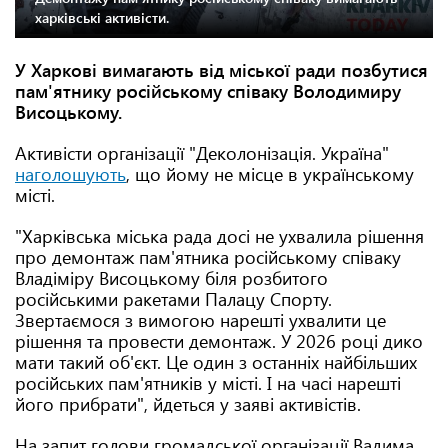
харківські активісти.
У Харкові вимагають від міської ради позбутися
пам'ятнику російському співаку Володимиру
Висоцькому.
Активісти організації "Деколонізація. Україна"
наголошують
, що йому не місце в українському
місті.
"Харківська міська рада досі не ухвалила рішення
про демонтаж пам'ятника російському співаку
Владіміру Висоцькому біля розбитого
російськими ракетами Палацу Спорту.
Звертаємося з вимогою нарешті ухвалити це
рішення та провести демонтаж. У 2026 році дико
мати такий об'єкт. Це один з останніх найбільших
російських пам'ятників у місті. І на часі нарешті
його прибрати", йдеться у заяві активістів.
На запит голови громадської організації Вадима