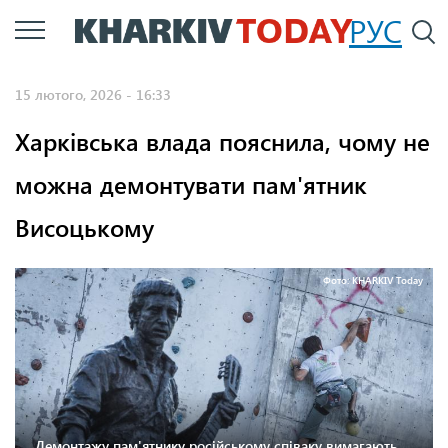
Перейти
РУС
П
до
основного
15 лютого, 2026 - 16:33
вмісту
Харківська влада пояснила, чому не
можна демонтувати пам'ятник
Висоцькому
Фото: KHARKIV Today
Демонтажу пам'ятнику російському співаку вимагають