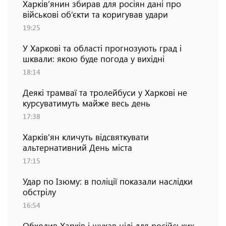
Харків’янин збирав для росіян дані про
військові об’єкти та коригував удари
19:25
У Харкові та області прогнозують град і
шквали: якою буде погода у вихідні
18:14
Деякі трамваї та тролейбуси у Харкові не
курсуватимуть майже весь день
17:38
Харків'ян кличуть відсвяткувати
альтернативний День міста
17:15
Удар по Ізюму: в поліції показали наслідки
обстрілу
16:54
Обходив Харків і шукав цілі для російських