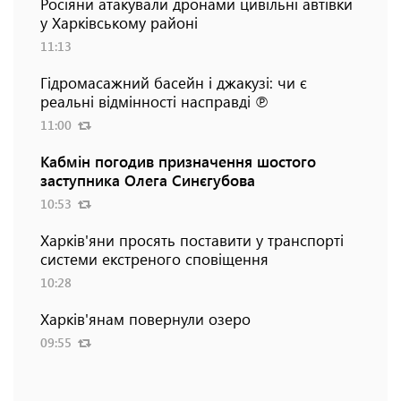
Росіяни атакували дронами цивільні автівки
у Харківському районі
11:13
Гідромасажний басейн і джакузі: чи є
реальні відмінності насправді ℗
11:00
Кабмін погодив призначення шостого
заступника Олега Синєгубова
10:53
Харків'яни просять поставити у транспорті
системи екстреного сповіщення
10:28
Харків'янам повернули озеро
09:55