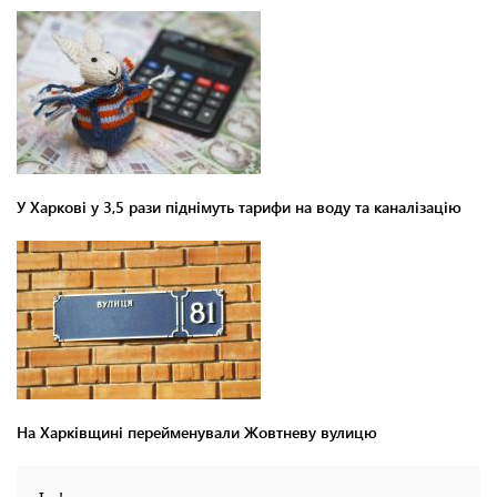
У Харкові у 3,5 рази піднімуть тарифи на воду та каналізацію
На Харківщині перейменували Жовтневу вулицю