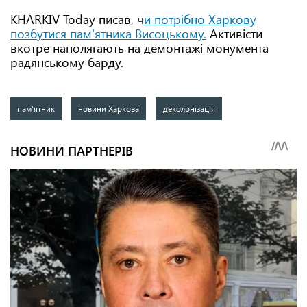
KHARKIV Today писав, ч
и потрібно Харкову
позбутися пам'ятника Висоцькому.
Активісти
вкотре наполягають на демонтажі монумента
радянському барду.
пам'ятник
новини Харкова
деколонізація