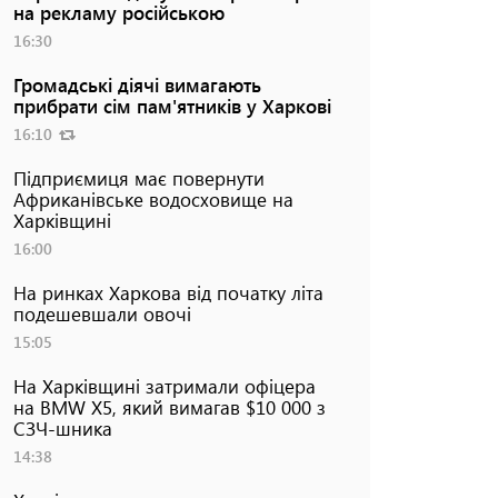
на рекламу російською
16:30
Громадські діячі вимагають
прибрати сім пам'ятників у Харкові
16:10
Підприємиця має повернути
Африканівське водосховище на
Харківщині
16:00
На ринках Харкова від початку літа
подешевшали овочі
15:05
На Харківщині затримали офіцера
на BMW Х5, який вимагав $10 000 з
СЗЧ-шника
14:38