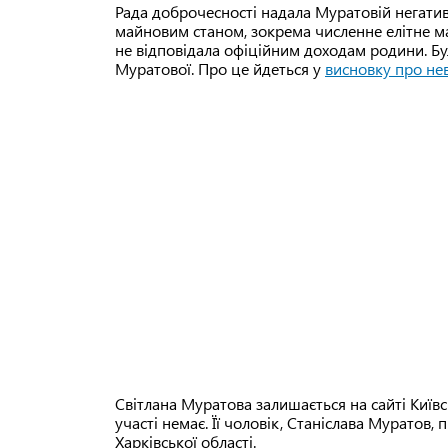
Рада доброчесності надала Муратовій негати
майновим станом, зокрема численне елітне ма
не відповідала офіційним доходам родини. Бул
Муратової. Про це йдеться у
висновку про нев
Світлана Муратова залишається на сайті Київсь
участі немає. Її чоловік, Станіслава Муратов
Харківської області.