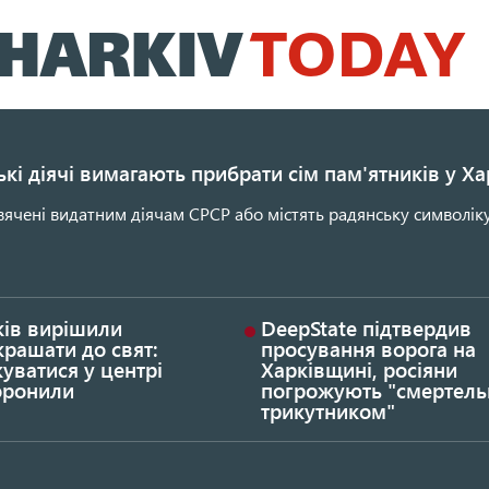
Перейти
до
основного
вмісту
кі діячі вимагають прибрати сім пам'ятників у Ха
ячені видатним діячам СРСР або містять радянську символіку
ків вирішили
DeepState підтвердив
рашати до свят:
просування ворога на
уватися у центрі
Харківщині, росіяни
оронили
погрожують "смертел
трикутником"