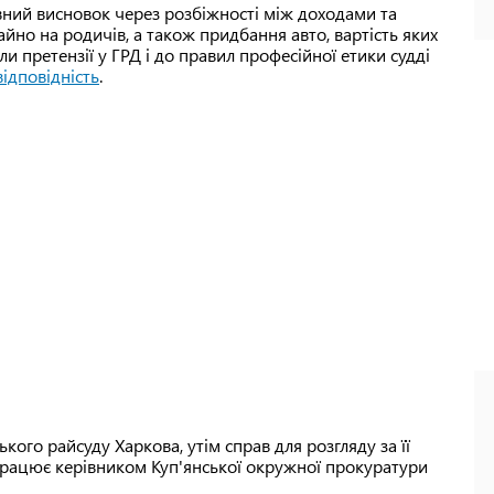
вний висновок через розбіжності між доходами та
йно на родичів, а також придбання авто, вартість яких
и претензії у ГРД і до правил професійної етики судді
ідповідність
.
кого райсуду Харкова, утім справ для розгляду за її
, працює керівником Куп'янської окружної прокуратури