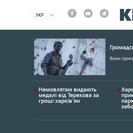
УКР
Громадсь
Вони присв
Немовлятам видають
Хар
медалі від Терехова за
прик
гроші харків'ян
парк
заб