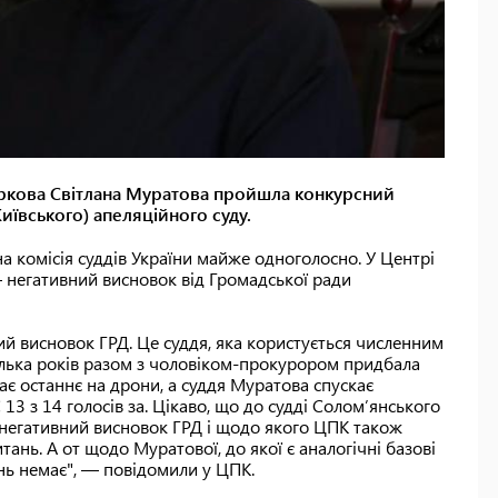
аркова Світлана Муратова пройшла конкурсний
Київського) апеляційного суду.
а комісія суддів України майже одноголосно. У Центрі
— негативний висновок від Громадської ради
й висновок ГРД. Це суддя, яка користується численним
кілька років разом з чоловіком-прокурором придбала
ає останнє на дрони, а суддя Муратова спускає
 13 з 14 голосів за. Цікаво, що до судді Солом’янського
 негативний висновок ГРД і щодо якого ЦПК також
ань. А от щодо Муратової, до якої є аналогічні базові
нь немає", — повідомили у ЦПК.