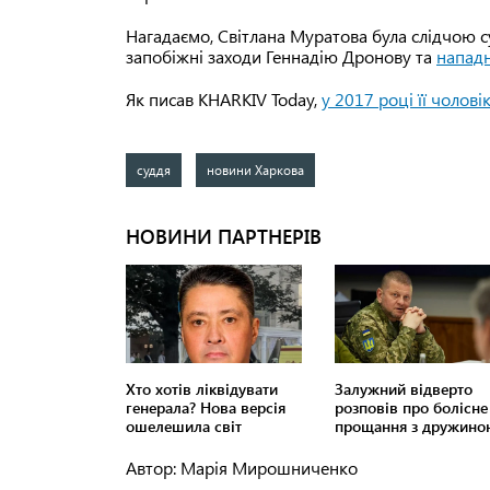
Нагадаємо, Світлана Муратова була слідчою с
запобіжні заходи Геннадію Дронову та
нападн
Як писав KHARKIV Today,
у 2017 році її чолов
суддя
новини Харкова
Автор: Марія Мирошниченко