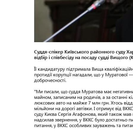
Суддя-спікер Київського районного суду Х
відбір і співбесіду на посаду судді Вищого (
Її кандидатуру підтримала Вища кваліфікаційн
протидії корупції нагадали, що у Муратової 
доброчесності.
"Ми писали, що суддя Муратова має негативни
майном, записаним на родичів, а за останні 
люксових авто на майже 7 млн грн. Хтось відд
мільйони на дорогі автівки. І отримує від ВККС
суду Києва Сергія Агафонова, який також мав
надсилав звернення, у ВККС було достатньо пит
питання, у ВККС особливих зауважень та пита