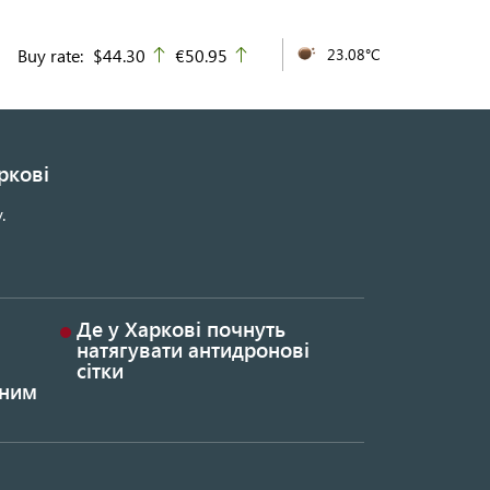
Buy rate:
$44.30
€50.95
23.08°C
up
up
ркові
.
Де у Харкові почнуть
натягувати антидронові
сітки
ьним