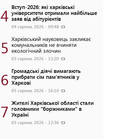
Вступ-2026: які харківські
4
університети отримали найбільше
заяв від абітурієнтів
04 серпня, 2026 - 09:48
Харківський науковець закликає
5
комунальників не вчиняти
екологічний злочин
03 серпня, 2026 - 13:20
Громадські діячі вимагають
6
прибрати сім пам'ятників у
Харкові
05 серпня, 2026 - 16:10
Жителі Харківської області стали
7
головними "боржниками" в
Україні
03 серпня, 2026 - 12:36