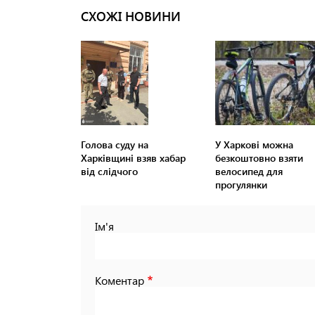
СХОЖІ НОВИНИ
Голова суду на
У Харкові можна
Харківщині взяв хабар
безкоштовно взяти
від слідчого
велосипед для
прогулянки
Ім'я
Коментар