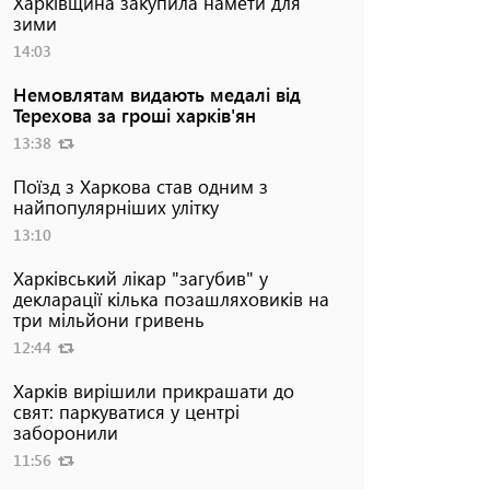
Харківщина закупила намети для
зими
14:03
Немовлятам видають медалі від
Терехова за гроші харків'ян
13:38
Поїзд з Харкова став одним з
найпопулярніших улітку
13:10
Харківський лікар "загубив" у
декларації кілька позашляховиків на
три мільйони гривень
12:44
Харків вирішили прикрашати до
свят: паркуватися у центрі
заборонили
11:56