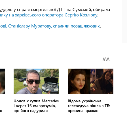
уддею у справі смертельної ДТП на Сумській, обирала
ику на харківського оператора Сергію Козлюку
.
ікові, Станіславу Муратову, спалили позашляховик
.