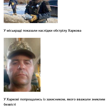
У міськраді показали наслідки обстрілу Харкова
У Харкові попрощались із захисником, якого вважали зниклим
безвісті