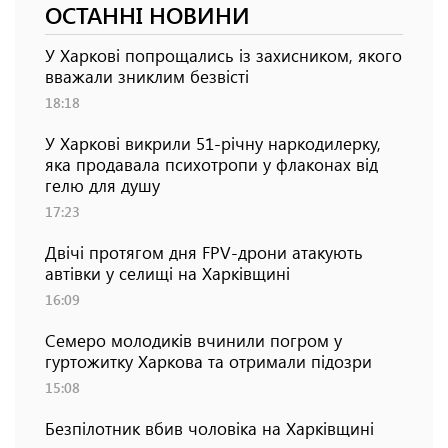
ОСТАННІ НОВИНИ
У Харкові попрощались із захисником, якого
вважали зниклим безвісті
18:18
У Харкові викрили 51-річну наркодилерку,
яка продавала психотропи у флаконах від
гелю для душу
17:23
Двічі протягом дня FPV-дрони атакують
автівки у селищі на Харківщині
16:09
Семеро молодиків вчинили погром у
гуртожитку Харкова та отримали підозри
15:08
Безпілотник вбив чоловіка на Харківщині