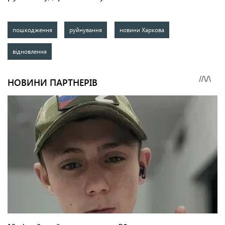
пошкодження
руйнування
новини Харкова
відновлення