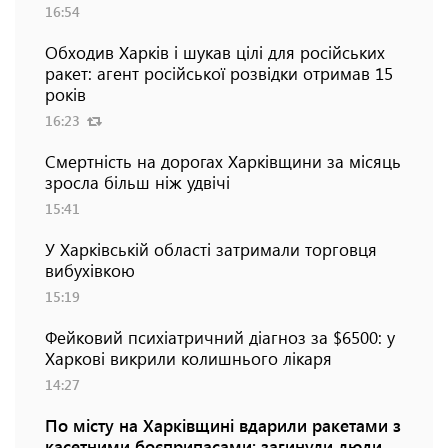
16:54
Обходив Харків і шукав цілі для російських
ракет: агент російської розвідки отримав 15
років
16:23
Смертність на дорогах Харківщини за місяць
зросла більш ніж удвічі
15:41
У Харківській області затримали торговця
вибухівкою
15:19
Фейковий психіатричний діагноз за $6500: у
Харкові викрили колишнього лікаря
14:27
По місту на Харківщині вдарили ракетами з
касетними боєприпасами: загинули люди