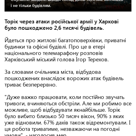
і не тільки будівлям.
Торік через атаки російської армії у Харкові
було пошкоджено 2,6 тисячі будівель.
Йдеться про житлові багатоповерхівки, приватні
будинки та офісні будівлі. Про це в етері
національного телемарафону розповів
Харківський міський голова Ігор Терехов.
За словами очільника міста, відбудова
пошкоджених внаслідок ворожих атак будівель
триває безперервно.
"Дуже важко працювати, коли постійно звучать
тривоги, вчиняються обстріли. Але ми робимо все
можливе, щоб відбудувати якнайбільше. Торік
було вибито близько 50 тисяч вікон, 90% з яких
уже відновили. 67% дахів також відремонтували. І
ця робота триватиме, незважаючи на погодні
умови", - наголосив мер.