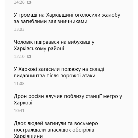
14:26
У громаді на Харківщині оголосили жалобу
за загиблими залізничниками
13:03
Чоловік підірвався на вибухівці у
Харківському районі
12:10
У Харкові загасили пожежу на складі
видавництва після ворожої атаки
11:08
Дрон росіян влучив поблизу станції метро у
Харкові
10:41
Двоє людей загинули та восьмеро
постраждали внаслідок обстрілів
Харківщини