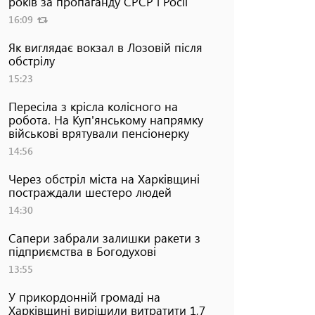
років за пропаганду СРСР і Росії
16:09
Як виглядає вокзал в Лозовій після
обстрілу
15:23
Пересіла з крісла колісного на
робота. На Куп'янському напрямку
військові врятували пенсіонерку
14:56
Через обстріл міста на Харківщині
постраждали шестеро людей
14:30
Сапери забрали залишки ракети з
підприємства в Богодухові
13:55
У прикордонній громаді на
Харківщині вирішили витратити 1,7