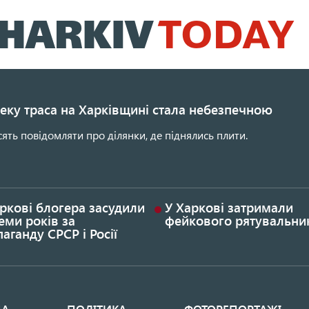
Перейти
до
основного
вмісту
еку траса на Харківщині стала небезпечною
сять повідомляти про ділянки, де піднялись плити.
ркові блогера засудили
У Харкові затримали
еми років за
фейкового рятувальни
аганду СРСР і Росії