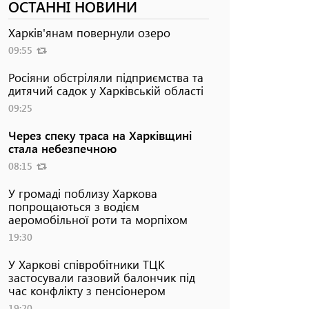
ОСТАННІ НОВИНИ
Харків'янам повернули озеро
09:55
Росіяни обстріляли підприємства та
дитячий садок у Харківській області
09:25
Через спеку траса на Харківщині
стала небезпечною
08:15
У громаді поблизу Харкова
попрощаються з водієм
аеромобільної роти та морпіхом
19:30
У Харкові співробітники ТЦК
застосували газовий балончик під
час конфлікту з пенсіонером
19:20