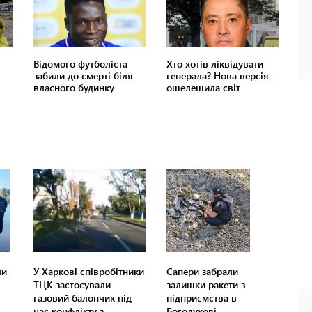
ли
У Харкові співробітники
Сапери забрали
ТЦК застосували
залишки ракети з
газовий балончик під
підприємства в
час конфлікту з
Богодухові