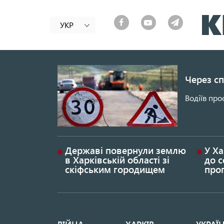
УКР
Через сп
Водіїв про
Державі повернули землю
У Ха
в Харківській області зі
до с
скіфським городищем
проп