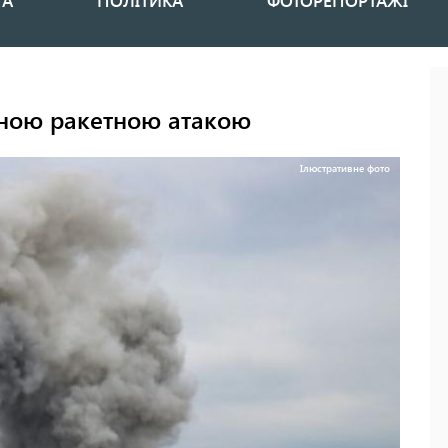
НА
ПОЛІТИКА
ФОТОРЕПОРТАЖІ
аною ракетною атакою
Ілюстративне фото