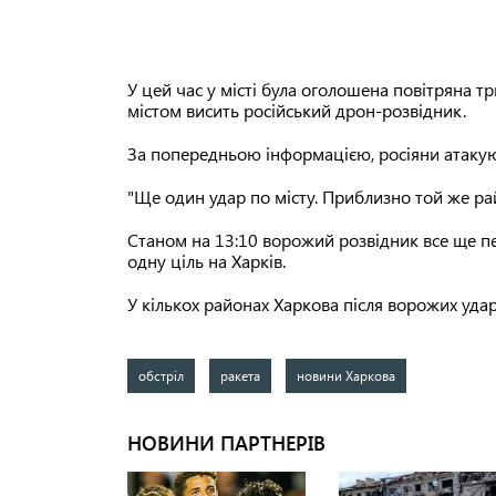
У цей час у місті була оголошена повітряна т
містом висить російський дрон-розвідник.
За попередньою інформацією, росіяни атакую
"Ще один удар по місту. Приблизно той же ра
Станом на 13:10 ворожий розвідник все ще пе
одну ціль на Харків.
У кількох районах Харкова після ворожих удар
обстріл
ракета
новини Харкова