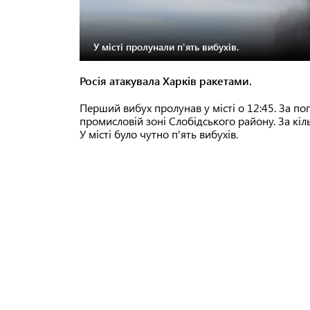
У місті пролунали п'ять вибухів.
Росія атакувала Харків ракетами.
Перший вибух пролунав у місті о 12:45. За п
промисловій зоні Слобідського району. За кіл
У місті було чутно п'ять вибухів.