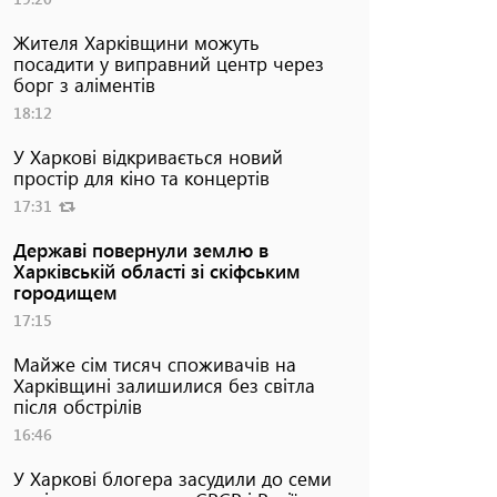
Жителя Харківщини можуть
посадити у виправний центр через
борг з аліментів
18:12
У Харкові відкривається новий
простір для кіно та концертів
17:31
Державі повернули землю в
Харківській області зі скіфським
городищем
17:15
Майже сім тисяч споживачів на
Харківщині залишилися без світла
після обстрілів
16:46
У Харкові блогера засудили до семи