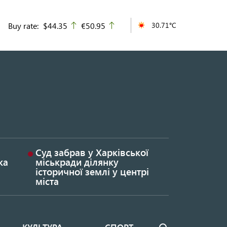
Buy rate:
$44.35
€50.95
30.71°C
up
up
Суд забрав у Харківської
ка
міськради ділянку
історичної землі у центрі
міста