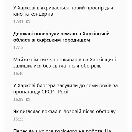
У Харкові відкривається новий простір для
кіно та концертів
17:31
Державі повернули землю в Харківській
області зі скіфським городищем
17:15
Майже сім тисяч споживачів на Харківщині
залишилися без світла після обстрілів
16:46
У Харкові блогера засудили до семи років за
пропаганду СРСР і Росії
16:09
Як виглядає вокзал в Лозовій після обстрілу
15:23
Пересіла з крісла колісного на робота. На