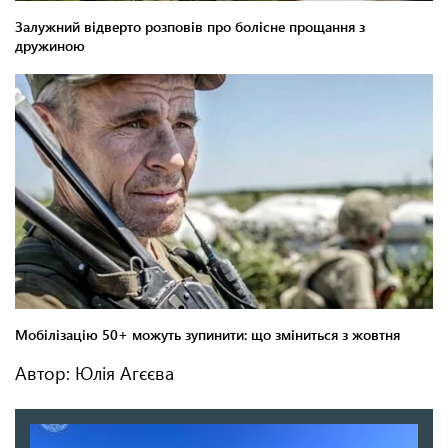
Автор: Юлія Агєєва