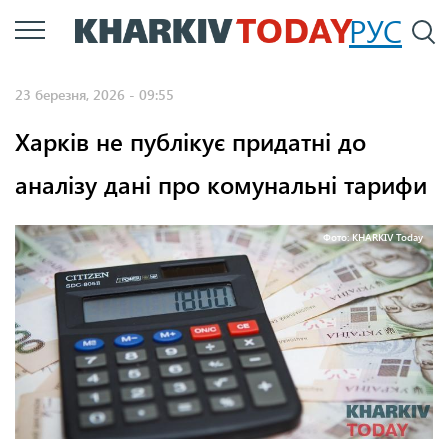
Перейти
РУС
П
до
основного
23 березня, 2026 - 09:55
вмісту
Харків не публікує придатні до
аналізу дані про комунальні тарифи
Фото: KHARKIV Today