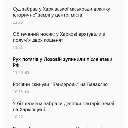
Суд забрав у Харківської міськради ділянку
історичної землі у центрі міста
12:26
Обпечений носик: у Харкові врятували з
полум`я двох кошенят
11:51
Рух потягів у Лозовій зупинили після атаки
РФ
11:20
Росіяни скинули "Бандероль" на Балаклію
10:53
У бізнесмена забрали десятки гектарів землі
на Харківщині
10:22