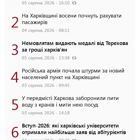
05 серпня, 2026 - 16:10
2
На Харківщині восени почнуть рахувати
пасажирів
04 серпня, 2026 - 08:11
3
Немовлятам видають медалі від Терехова
за гроші харків'ян
05 серпня, 2026 - 13:38
4
Російська армія почала штурми за новий
населений пункт на Харківщині
03 серпня, 2026 - 09:45
5
У передмісті Харкова заборонили пити
воду з кранів і мити нею посуд
03 серпня, 2026 - 14:18
6
Вступ-2026: які харківські університети
отримали найбільше заяв від абітурієнтів