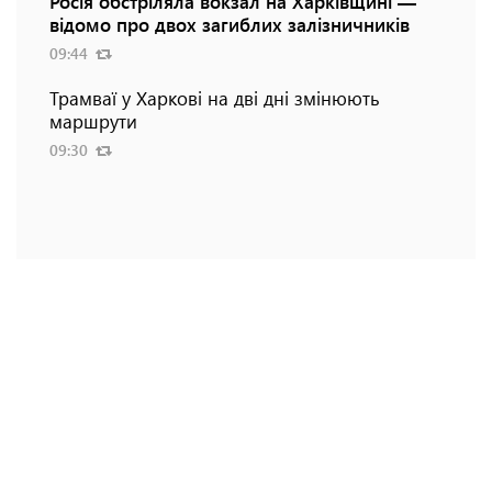
Росія обстріляла вокзал на Харківщині —
відомо про двох загиблих залізничників
09:44
Трамваї у Харкові на дві дні змінюють
маршрути
09:30