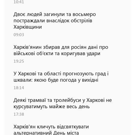
10:41
Двоє людей загинули та восьмеро
постраждали внаслідок обстрілів
Харківщини
09:03
Харків’янин збирав для росіян дані про
військові об’єкти та коригував удари
19:25
У Харкові та області прогнозують град і
шквали: якою буде погода у вихідні
18:14
Деякі трамваї та тролейбуси у Харкові не
курсуватимуть майже весь день
17:38
Харків'ян кличуть відсвяткувати
альтернативний День міста