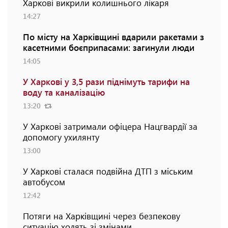
Харкові викрили колишнього лікаря
14:27
По місту на Харківщині вдарили ракетами з
касетними боєприпасами: загинули люди
14:05
У Харкові у 3,5 рази піднімуть тарифи на
воду та каналізацію
13:20
У Харкові затримали офіцера Нацгвардії за
допомогу ухилянту
13:00
У Харкові сталася подвійна ДТП з міським
автобусом
12:42
Потяги на Харківщині через безпекову
ситуацію ходять зі змінами