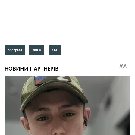
обстріли
війна
КАБ