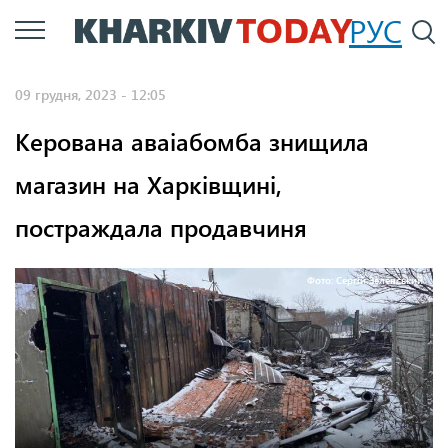
Перейти
РУС
П
до
основного
09 грудня, 2023 - 12:05
вмісту
Керована аваіабомба знищила
магазин на Харківщині,
постраждала продавчиня
Фото: Сергій Зеленський