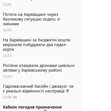
12:42
Потяги на Харківщині через
безпекову ситуацію ходять зі
змінами
12:25
На Харківщині за бюджетні кошти
вирішили побудувати два падел-
корти
11:57
Росіяни атакували дронами цивільні
автівки у Харківському районі
11:13
Гідромасажний басейн і джакузі: чи
є реальні відмінності насправді ℗
11:00
Кабмін погодив призначення