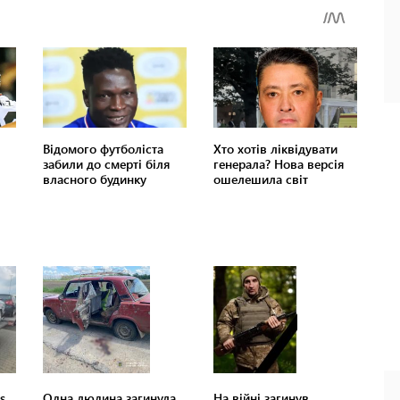
s
Одна людина загинула
На війні загинув