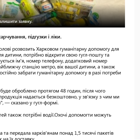
алишити заявку.
рчування, підгузки і ліки.
олові розвозить Харковом гуманітарну допомогу для
я дитини, потрібно відкрити свою гугл-пошту та
азується ім'я, номер телефону, додатковий номер
йближчу станцію метро, ​​вік вашої дитини, а також
мостійно забрати гуманітарну допомогу в разі потреби
 буде оброблено протягом 48 годин, після чого
 продукція надається безкоштовно, у зв'язку з чим ми
", — сказано у гугл-формі.
тей також потрібні водії.Охочі допомогти можуть
та передала харків'янам понад 1,5 тисячі пакетів
на їх доставку.