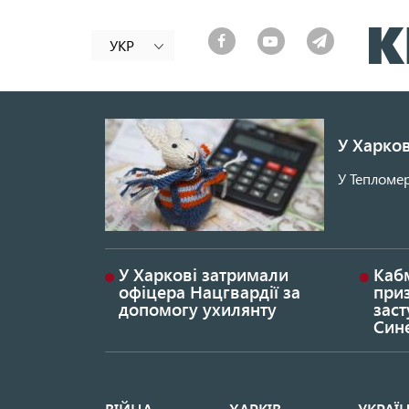
УКР
У Харков
У Тепломер
У Харкові затримали
Каб
офіцера Нацгвардії за
при
допомогу ухилянту
заст
Син