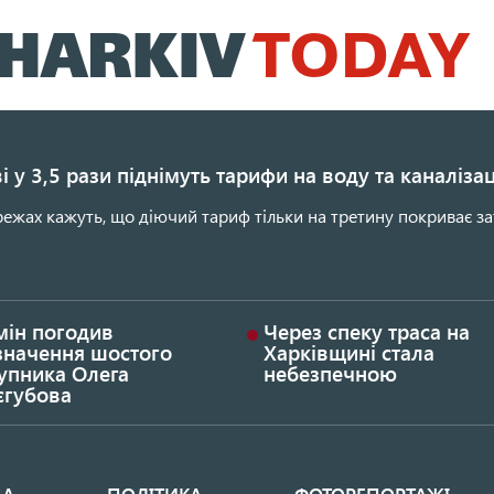
Перейти
до
основного
вмісту
і у 3,5 рази піднімуть тарифи на воду та каналіза
ежах кажуть, що діючий тариф тільки на третину покриває за
мін погодив
Через спеку траса на
значення шостого
Харківщині стала
упника Олега
небезпечною
єгубова