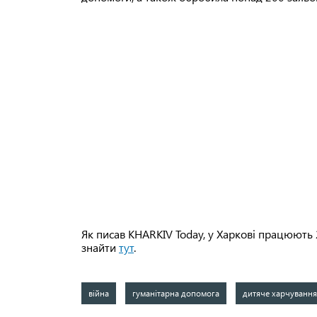
Як писав KHARKIV Today, у Харкові працюють 
знайти
тут
.
війна
гуманітарна допомога
дитяче харчування