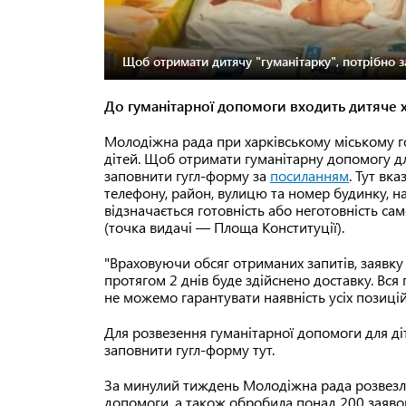
Щоб отримати дитячу "гуманітарку", потрібно з
До гуманітарної допомоги входить дитяче ха
Молодіжна рада при харківському міському г
дітей. Щоб отримати гуманітарну допомогу дл
заповнити гугл-форму за
посиланням
. Тут вк
телефону, район, вулицю та номер будинку, на
відзначається готовність або неготовність са
(точка видачі — Площа Конституції).
"Враховуючи обсяг отриманих запитів, заявку
протягом 2 днів буде здійснено доставку. Вся
не можемо гарантувати наявність усіх позицій
Для розвезення гуманітарної допомоги для ді
заповнити гугл-форму тут.
За минулий тиждень Молодіжна рада розвезла 
допомоги, а також обробила понад 200 заявок 