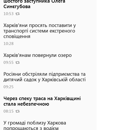
шостого заступника Олега
Синєгубова
10:53
Харків'яни просять поставити у
транспорті системи екстреного
сповіщення
10:28
Харків'янам повернули озеро
09:55
Росіяни обстріляли підприємства та
дитячий садок у Харківській області
09:25
Через спеку траса на Харківщині
стала небезпечною
08:15
У громаді поблизу Харкова
попрощаються з водієм