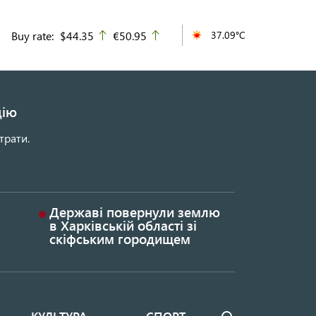
Buy rate:
$44.35
€50.95
37.09°C
up
up
цію
трати.
Державі повернули землю
в Харківській області зі
скіфським городищем