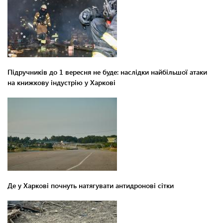
Підручників до 1 вересня не буде: наслідки найбільшої атаки
на книжкову індустрію у Харкові
Де у Харкові почнуть натягувати антидронові сітки