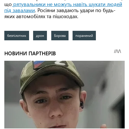
що
рятувальники не можуть навіть шукати людей
під завалами
. Росіяни завдають удари по будь-
яких автомобілях та пішоходах.
безпілотник
дрон
Борова
поранений