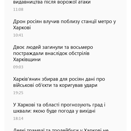
видавництва після ворожої атаки
11:08
Дрон росіян влучив поблизу станції метро у
Харкові
10:41
Двоє людей загинули та восьмеро
постраждали внаслідок обстрілів
Харківщини
09:03
Харків’янин збирав для росіян дані про
військові об’єкти та коригував удари
19:25
У Харкові та області прогнозують град і
шквали: якою буде погода у вихідні
18:14
Деякі трамваї та тролейбуси у Харкові не