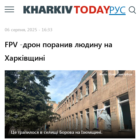
Перейти
РУС
П
до
основного
06 серпня, 2025 - 16:33
вмісту
FPV -дрон поранив людину на
Харківщині
Фото: Олег Синєгубов
Це трапилося в селищі Борова на Ізюмщині.