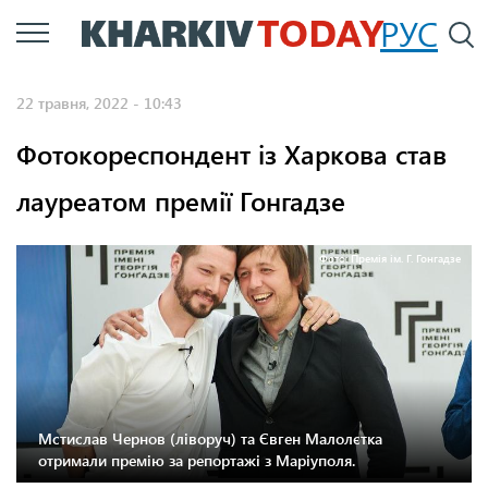
Перейти
РУС
П
до
основного
22 травня, 2022 - 10:43
вмісту
Фотокореспондент із Харкова став
лауреатом премії Гонгадзе
Фото: Премія ім. Г. Гонгадзе
Мстислав Чернов (ліворуч) та Євген Малолєтка
отримали премію за репортажі з Маріуполя.