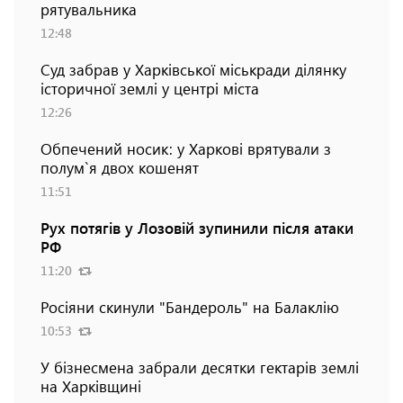
рятувальника
12:48
Суд забрав у Харківської міськради ділянку
історичної землі у центрі міста
12:26
Обпечений носик: у Харкові врятували з
полум`я двох кошенят
11:51
Рух потягів у Лозовій зупинили після атаки
РФ
11:20
Росіяни скинули "Бандероль" на Балаклію
10:53
У бізнесмена забрали десятки гектарів землі
на Харківщині