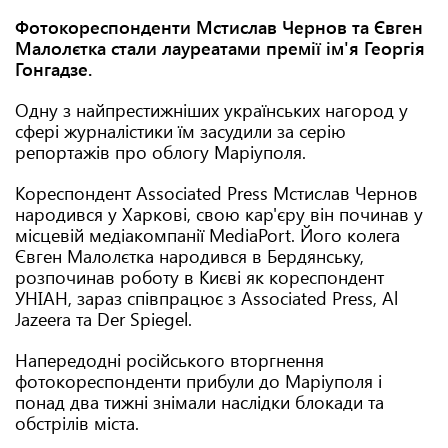
Фотокореспонденти Мстислав Чернов та Євген
Малолєтка стали лауреатами премії ім'я Георгія
Гонгадзе.
Одну з найпрестижніших українських нагород у
сфері журналістики їм засудили за серію
репортажів про облогу Маріуполя.
Кореспондент Associated Press Мстислав Чернов
народився у Харкові, свою кар'єру він починав у
місцевій медіакомпанії MediaPort. Його колега
Євген Малолєтка народився в Бердянську,
розпочинав роботу в Києві як кореспондент
УНІАН, зараз співпрацює з Associated Press, Al
Jazeera та Der Spiegel.
Напередодні російського вторгнення
фотокореспонденти прибули до Маріуполя і
понад два тижні знімали наслідки блокади та
обстрілів міста.