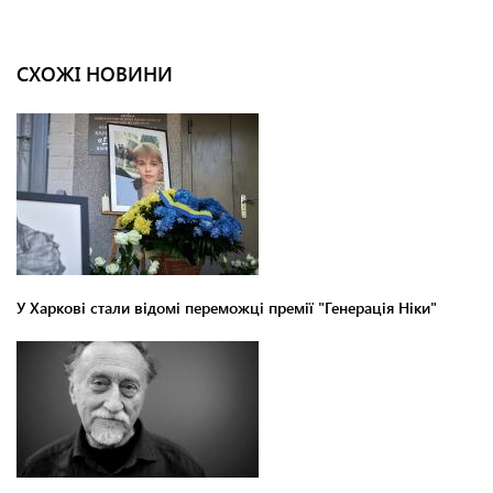
СХОЖІ НОВИНИ
У Харкові стали відомі переможці премії "Генерація Ніки"