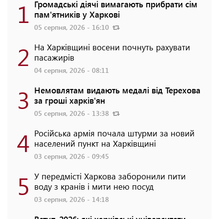
1
Громадські діячі вимагають прибрати сім
пам'ятників у Харкові
05 серпня, 2026 - 16:10
2
На Харківщині восени почнуть рахувати
пасажирів
04 серпня, 2026 - 08:11
3
Немовлятам видають медалі від Терехова
за гроші харків'ян
05 серпня, 2026 - 13:38
4
Російська армія почала штурми за новий
населений пункт на Харківщині
03 серпня, 2026 - 09:45
5
У передмісті Харкова заборонили пити
воду з кранів і мити нею посуд
03 серпня, 2026 - 14:18