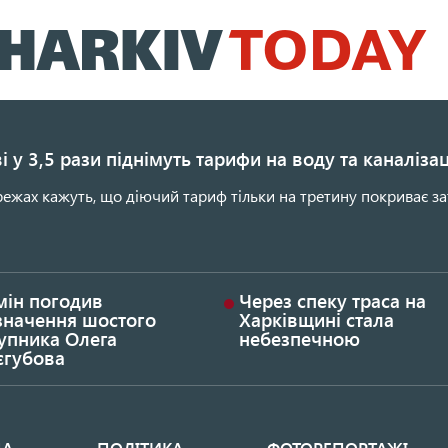
Перейти
до
основного
вмісту
і у 3,5 рази піднімуть тарифи на воду та каналіза
ежах кажуть, що діючий тариф тільки на третину покриває за
мін погодив
Через спеку траса на
значення шостого
Харківщині стала
упника Олега
небезпечною
єгубова