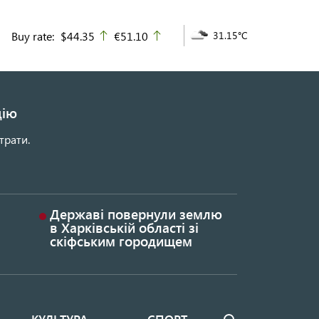
Buy rate:
$44.35
€51.10
31.15°C
up
up
цію
трати.
Державі повернули землю
в Харківській області зі
скіфським городищем