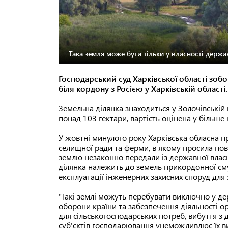
Така земля може бути тільки у власності держа
Господарський суд Харківської області зо
біля кордону з Росією у Харківській області.
Земельна ділянка знаходиться у Золочівській 
понад 103 гектари, вартість оцінена у більше 
У жовтні минулого року Харківська обласна п
селищної ради та ферми, в якому просила пов
землю незаконно передали із державної власн
ділянка належить до земель прикордонної сму
експлуатації інженерних захисних споруд для за
"Такі землі можуть перебувати виключно у де
оборони країни та забезпечення діяльності о
для сільськогосподарських потреб, вибуття з 
суб'єктів господарювання унеможливлює їх ви