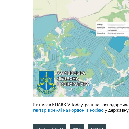
Як писав KHARKIV Today, раніше Господарський
гектарів землі на кордоні з Росією
у державну в
земельна ділянка
земля
кордон