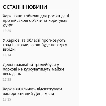
ОСТАННІ НОВИНИ
Харків’янин збирав для росіян дані
про військові об’єкти та коригував
удари
19:25
У Харкові та області прогнозують
град і шквали: якою буде погода у
вихідні
18:14
Деякі трамваї та тролейбуси у
Харкові не курсуватимуть майже
весь день
17:38
Харків'ян кличуть відсвяткувати
альтернативний День міста
17:15