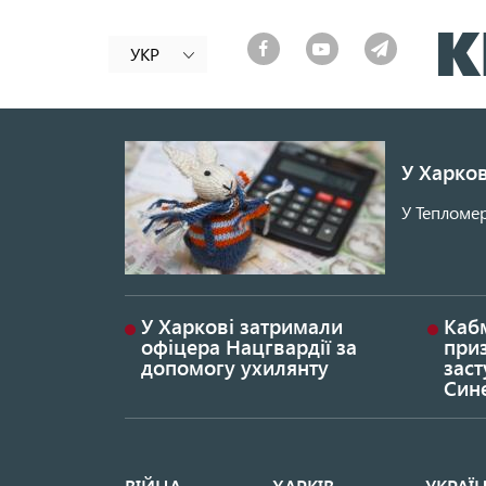
УКР
У Харков
У Тепломер
У Харкові затримали
Каб
офіцера Нацгвардії за
при
допомогу ухилянту
заст
Син