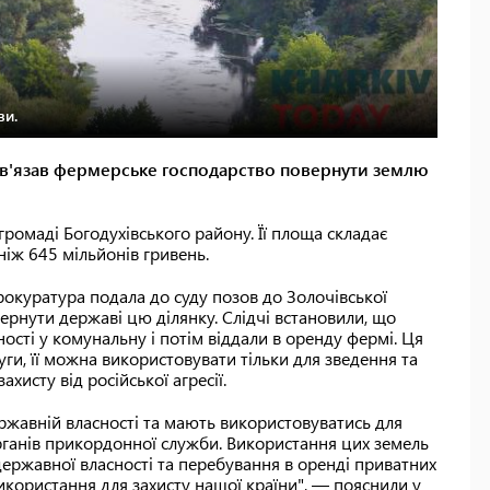
ви.
бов'язав фермерське господарство повернути землю
громаді Богодухівського району. Її площа складає
ніж 645 мільйонів гривень.
рокуратура подала до суду позов до Золочівської
ернути державі цю ділянку. Слідчі встановили, що
ості у комунальну і потім віддали в оренду фермі. Ця
ги, її можна використовувати тільки для зведення та
хисту від російської агресії.
ржавній власності та мають використовуватись для
рганів прикордонної служби. Використання цих земель
державної власності та перебування в оренді приватних
користання для захисту нашої країни", — пояснили у