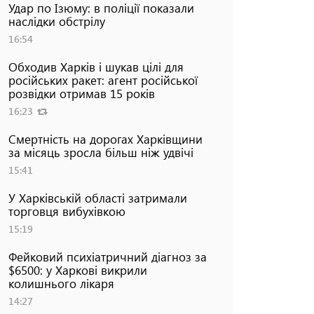
Удар по Ізюму: в поліції показали
наслідки обстрілу
16:54
Обходив Харків і шукав цілі для
російських ракет: агент російської
розвідки отримав 15 років
16:23
Смертність на дорогах Харківщини
за місяць зросла більш ніж удвічі
15:41
У Харківській області затримали
торговця вибухівкою
15:19
Фейковий психіатричний діагноз за
$6500: у Харкові викрили
колишнього лікаря
14:27