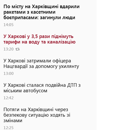
По місту на Харківщині вдарили
ракетами з касетними
боєприпасами: загинули люди
14:05
У Харкові у 3,5 рази піднімуть
тарифи на воду та каналізацію
13:20
У Харкові затримали офіцера
Нацгвардії за допомогу ухилянту
13:00
У Харкові сталася подвійна ДТП з
міським автобусом
12:42
Потяги на Харківщині через
безпекову ситуацію ходять зі
змінами
12:25