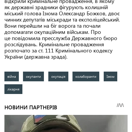
відкрили кримінальне провадження, в якому
як державні зрадники фігурують колишній
міський голова Ізюма Олександр Божков, двоє
чинних депутатів міськради та експоліцейський.
Вони перейшли на біг ворога та почали
допомагати окупаційним військам. Про
це повідомила пресслужба Державного бюро
розслідувань. Кримінальне провадження
розпочато за ст. 111 Кримінального кодексу
України (державна зрада).
війна
окупанти
окупація
колаборанти
Ізюм
лікарня