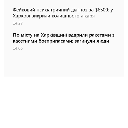
Фейковий психіатричний діагноз за $6500: у
Харкові викрили колишнього лікаря
14:27
По місту на Харківщині вдарили ракетами з
касетними боєприпасами: загинули люди
14:05