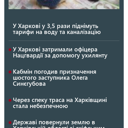
У Харкові у 3,5 рази піднімуть
тарифи на воду та каналізацію
У Харкові затримали офіцера
Нацгвардії за допомогу ухилянту
Кабмін погодив призначення
шостого заступника Олега
Синєгубова
Через спеку траса на Харківщині
стала небезпечною
Державі повернули землю в
Харківській області зі скіфським