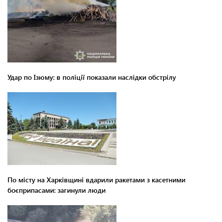
Удар по Ізюму: в поліції показали наслідки обстрілу
По місту на Харківщині вдарили ракетами з касетними
боєприпасами: загинули люди