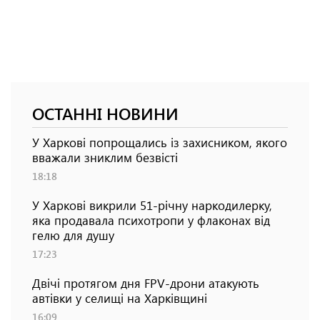
ОСТАННІ НОВИНИ
У Харкові попрощались із захисником, якого
вважали зниклим безвісті
18:18
У Харкові викрили 51-річну наркодилерку,
яка продавала психотропи у флаконах від
гелю для душу
17:23
Двічі протягом дня FPV-дрони атакують
автівки у селищі на Харківщині
16:09