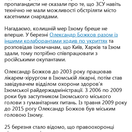
пропагандисти не сказали про те, що ЗСУ навіть
технічно не мали можливості обстріляти місто
касетними снарядами.
Нагадаємо, колишній мер Ізюму бреше не
вперше. У березні
Олександр Божков разом із
іншими колаборантами ходив по укриттях
та
розповідав ізюмчанам, що Київ, Харків та Ізюм
здали, тому потрібно співпрацювати з
російськими окупантами.
Олександр Божков до 2003 року працював
лікарем-хірургом в Ізюмській лікарні, потім став
завідувачем відділом охорони здоров’я
Ізюмської райдержадміністрації. З 2006 по 2009
роки був заступником Ізюмського міського
голови з гуманітарних питань. Із травня 2009 року
до 2015 рогу Олександр Божков був міським
головою Ізюму.
25 березня стало відомо, що правоохоронці