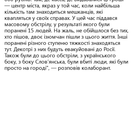
— центр міста, якраз у той час, коли найбільша
кількість там знаходиться мешканців, які
квапляться у своїх справах. У цей час піддався
масовому обстрілу, у результаті якого були
поранені 15 людей. На жаль, не обійшлося без тих,
хто пішов, двоє ізюмчан пішли з цього життя. Інші
поранені різного ступеню тяжкості знаходяться
тут. Декотрі з них будуть евакуйовані до Росії.
Також були до цього обстріли, з українського
боку, з боку Словʼянська, були вбиті люди, які були
просто на городі", — розповів колаборант.