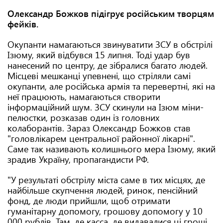
Олександр Божков підігрує російським творцям
фейків.
Окупанти намагаються звинуватити ЗСУ в обстрілі
Ізюму, який відбувся 15 липня. Тоді удар був
нанесений по центру, де зібралися багато людей.
Місцеві мешканці упевнені, що стріляли самі
окупанти, але російська армія та перевертні, які на
неї працюють, намагаються створити
інформаційний шум. ЗСУ скинули на Ізюм міни-
пелюстки, розказав один із головних
колаборантів. Зараз Олександр Божков став
"головлікарем центральної районної лікарні".
Саме так називають колишнього мера Ізюму, який
зрадив Україну, пропагандисти РФ.
"У результаті обстрілу міста саме в тих місцях, де
найбільше скупчення людей, ринок, пенсійний
фонд, де люди прийшли, щоб отримати
гуманітарну допомогу, грошову допомогу у 10
000 рублів. Там, де касса, де видавалися ці гроші