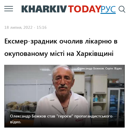
Перейти
РУС
П
до
основного
18 липня, 2022 - 15:16
вмісту
Ексмер-зрадник очолив лікарню в
окупованому місті на Харківщині
Олександр Божков. Скрін: Відео
Олександр Божков став "героєм" пропагандистського
відео.