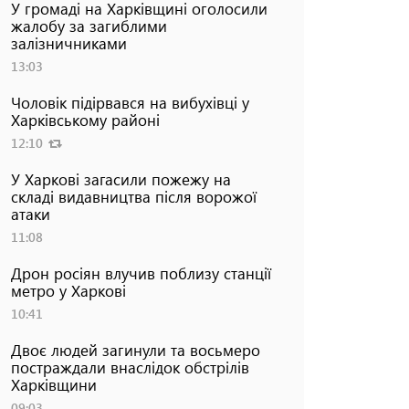
У громаді на Харківщині оголосили
жалобу за загиблими
залізничниками
13:03
Чоловік підірвався на вибухівці у
Харківському районі
12:10
У Харкові загасили пожежу на
складі видавництва після ворожої
атаки
11:08
Дрон росіян влучив поблизу станції
метро у Харкові
10:41
Двоє людей загинули та восьмеро
постраждали внаслідок обстрілів
Харківщини
09:03