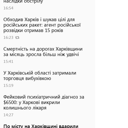
наслідки обстрілу
16:54
Обходив Харків і шукав цілі для
російських ракет: агент російської
розвідки отримав 15 років
16:23
Смертність на дорогах Харківщини
за місяць зросла більш ніж удвічі
15:41
У Харківській області затримали
торговця вибухівкою
15:19
Фейковий психіатричний діагноз за
$6500: у Харкові викрили
колишнього лікаря
14:27
По місту на Харківщині вдарили