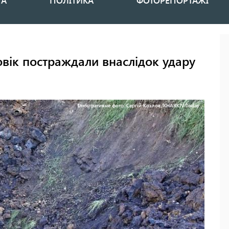
НА
ПОЛІТИКА
ФОТОРЕПОРТАЖІ
ловік постраждали внаслідок удару
Ілюстративне фото: Сергій Козлов/KHARKIV Today