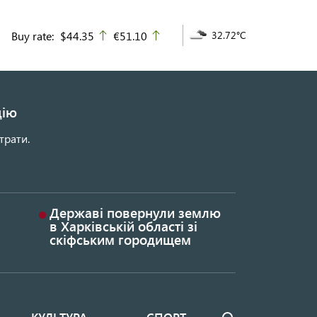
Buy rate:
$44.35
€51.10
32.72°C
up
up
цію
трати.
Державі повернули землю
в Харківській області зі
скіфським городищем