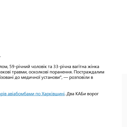
.
ом, 59-річний чоловік та 33-річна вагітна жінка
зкові травми, осколкові поранення. Постраждалим
ізовані до медичної установи", — розповіли в
арів авіабомбами по Харківщині
. Два КАБи ворог