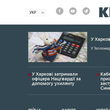
УКР
У Харков
У Тепломер
У Харкові затримали
Каб
офіцера Нацгвардії за
при
допомогу ухилянту
заст
Син