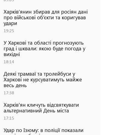
Харків’янин збирав для росіян дані
про військові об’єкти та коригував
удари
19:25
У Харкові та області прогнозують
град і шквали: якою буде погода у
вихідні
18:14
Деякі трамваї та тролейбуси у
Харкові не курсуватимуть майже
весь день
17:38
Харків'ян кличуть відсвяткувати
альтернативний День міста
17:15
Удар по Ізюму: в поліції показали