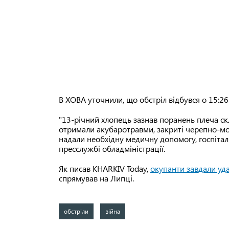
В ХОВА уточнили, що обстріл відбувся о 15:26
"13-річний хлопець зазнав поранень плеча скл
отримали акубаротравми, закриті черепно-мо
надали необхідну медичну допомогу, госпітал
пресслужбі обладміністрації.
Як писав KHARKIV Today,
окупанти завдали уд
спрямував на Липці.
обстріли
війна