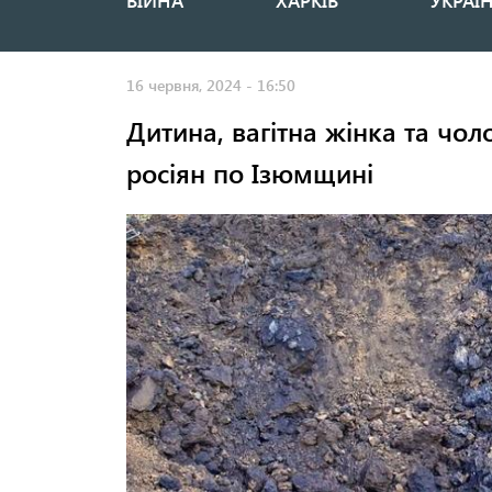
ВІЙНА
ХАРКІВ
УКРАЇ
Основная
навигация
16 червня, 2024 - 16:50
Дитина, вагітна жінка та чо
росіян по Ізюмщині