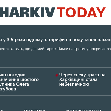
Перейти
до
основного
вмісту
і у 3,5 рази піднімуть тарифи на воду та каналіза
ежах кажуть, що діючий тариф тільки на третину покриває за
мін погодив
Через спеку траса на
значення шостого
Харківщині стала
упника Олега
небезпечною
єгубова