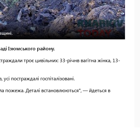
вщині.
аді Ізюмського району.
остраждали троє цивільних: 33-річнв вагітна жінка, 13-
усі постраждалі госпіталізовані.
а пожежа. Деталі встановлюються", — йдеться в