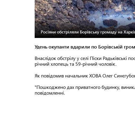
Росіяни обстріляли Борівську громаду на Харкі
Удень окупанти вдарили по Борівській гром
Внаслідок обстрілу у селі Піски Радьківські п
річний хлопець та 59-річний чоловік.
Як повідомив начальник ХОВА Олег Синєгубов, 
"Пошкоджено дах приватного будинку, виникл
повідомленні.